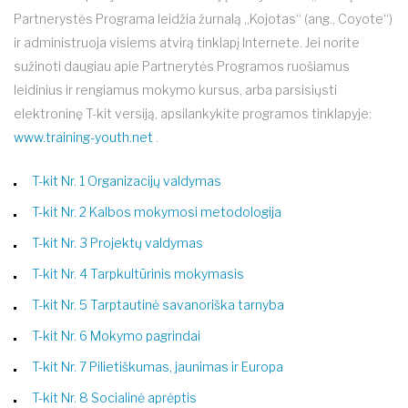
Partnerystės Programa leidžia žurnalą „Kojotas“ (ang., Coyote“)
ir administruoja visiems atvirą tinklapį Internete. Jei norite
sužinoti daugiau apie Partnerytės Programos ruošiamus
leidinius ir rengiamus mokymo kursus, arba parsisiųsti
elektroninę T-kit versiją, apsilankykite programos tinklapyje:
www.training-youth.net
.
T-kit Nr. 1 Organizacijų valdymas
T-kit Nr. 2 Kalbos mokymosi metodologija
T-kit Nr. 3 Projektų valdymas
T-kit Nr. 4 Tarpkultūrinis mokymasis
T-kit Nr. 5 Tarptautinė savanoriška tarnyba
T-kit Nr. 6 Mokymo pagrindai
T-kit Nr. 7 Pilietiškumas, jaunimas ir Europa
T-kit Nr. 8 Socialinė aprėptis