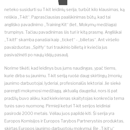
neteko susidurti su T-kit leidinių serija, turbūt kilo klausimas, ką
reiškia „T-kit“. Paprasčiausias paaiškinimas būtų, kad tai
angliško pavadinimo „Training Kit“ (liet., Mokymų medžiaga)
trumpinys. Tačiau pavadinimas šis turi ir kitą prasmę. Angliškai
„T-kitf“ skamba panašiai kaip „ticket“ - „bilietas“. Ant viršelio
pavaizduotas „Spiffy“ turi traukinio bilietą ir kviečia jus
pasivažinėti po naujų idėjų pasaulį.
Norime tikėti, kad leidinys bus jums naudingas, ypač tiems,
kurie dirba su jaunimu. T-kit seriją ruošė daug skirtingų žmonių:
jaunimo darbuotojai, lyderiai, profesionalūs lektoriai. Jie siekė
parengti mokymosi medžiagą, aktualią daugeliui, nors iš pat
pradžių buvo aišku, kad kiekvienas skaitytojas konkrečia tema
turės savo nuomonę. Pirmieji keturi T-kit serijos leidiniai
pasirodė 2000 metais. Vėliau juos papildė kiti. Ši serija yra
Europos Komisijos ir Europos Tarybos Partnerystės produktas,
skirtas Europos jaunimo darbuotojų mokymui. Be „T-kit‘ų“