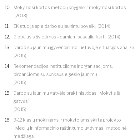
Mokymosi kortos metodų knygelė
ir
mokymosi kortos
(2013)
EK studija apie darbo su jaunimu poveikį
(2014)
Globalusis švietimas - darniam pasauliui kurti
(2014)
Darbo su jaunimu įgyvendinimo Lietuvoje situacijos analizė
(2015)
Rekomendacijos institucijoms ir organizacijoms,
dirbančioms su sunkaus elgesio jaunimu
(2015)
Darbo su jaunimu gatvėje praktinis gidas „Mokytis iš
gatvės“
(2015)
9-12 klasių mokiniams ir mokytojams skirta projekto
„Medijų ir informacinio raštingumo ugdymas“ metodinė
medžiaga