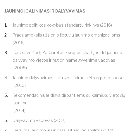
JAUNIMO ĮGALINIMAS IR DALYVAVIMAS
Jaunimo politikos kokybės standartų rinkinys
(2016)
Pradžiamokslis užsienio lietuvių jaunimo organizacijoms
(2016)
Tark savo žodį: Peržiūrėtos Europos chartijos dėl jaunimo
dalyvavimo vietos ir regioniniame gyvenime vadovas
(2008)
Jaunimo dalyvavimas Lietuvos kaimo plėtros procesuose
(2010)
Rekomendacinis leidinys dirbantiems su kaimiškų vietovių
jaunimu
(2014)
Dalyvavimo vadovas
(2017)
Lietuvos jaunimo įgalinimas: situacijos analizė (2014)