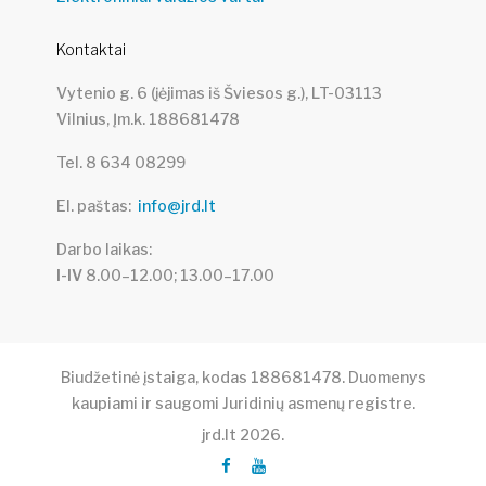
Kontaktai
Vytenio g. 6 (įėjimas iš Šviesos g.), LT-03113
Vilnius, Įm.k. 188681478
Tel. 8 634 08299
El. paštas
info@jrd.lt
Darbo laikas
I-IV
8.00–12.00; 13.00–17.00
Biudžetinė įstaiga, kodas 188681478. Duomenys
kaupiami ir saugomi Juridinių asmenų registre.
jrd.lt
2026
.