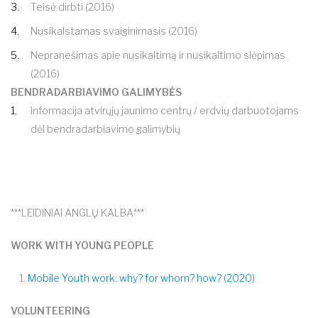
Teisė dirbti (2016)
Nusikalstamas svaiginimasis (2016)
Nepranešimas apie nusikaltimą ir nusikaltimo slėpimas
(2016)
BENDRADARBIAVIMO GALIMYBĖS
Informacija atvirųjų jaunimo centrų / erdvių darbuotojams
dėl bendradarbiavimo galimybių
***LEIDINIAI ANGLŲ KALBA***
WORK WITH YOUNG PEOPLE
1.
Mobile Youth work: why? for whom? how? (2020)
VOLUNTEERING