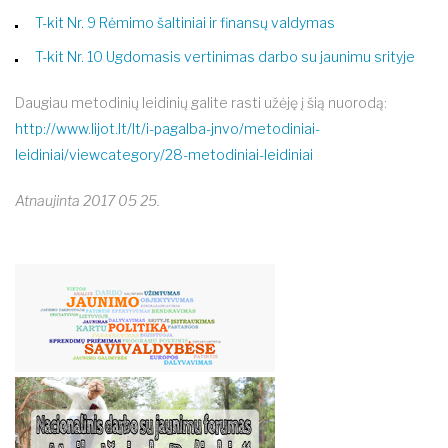
T-kit Nr. 9 Rėmimo šaltiniai ir finansų valdymas
T-kit Nr. 10 Ugdomasis vertinimas darbo su jaunimu srityje
Daugiau metodinių leidinių galite rasti užėję į šią nuorodą:
http://www.lijot.lt/lt/i-pagalba-jnvo/metodiniai-
leidiniai/viewcategory/28-metodiniai-leidiniai
Atnaujinta 2017 05 25.