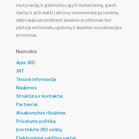
motyvaciją ir galimybes įgyti išsilavinimą, gauti
darbą ir įsitraukti į aktyvų visuomeninį gyvenimą,
dalyvauja sprendžiant jaunimo problemas bei
plėtoja neformalų ugdymą ir jaunimo socializacijos
procesus.
Nuorodos
Apie JRD
JRT
Teisinė informacija
Naujienos
Struktūra ir kontaktai
Partneriai
Atsakomybės ribojimas
Privatumo politika
Įvertinkite JRD veiklą
Elektroniniai valdžios vartai