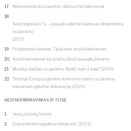
Rekomendacijos jaunimo darbuotojo laikysenai
„
Šeši žingsniai ir Tu – pasaulio pilietis! Vadovas dirbantiems
su jaunimu“
(2017)
Probleminis lošimas. Tai būtina žinoti kiekvienam
Azartiniai lošimai. Ką svarbu žinoti paauglių tėvams
Mobilus darbas su jaunimu: Kodėl, kam ir kaip?
(2019)
Trečiojo Europos jaunimo konvento darbo su jaunimu
klausimais galutinė deklaracija (2020)
NEDISKRIMINAVIMAS IR TEISĖ
Jaunų žmonių teisės
Diskriminuoti negalima integruoti
(2007)