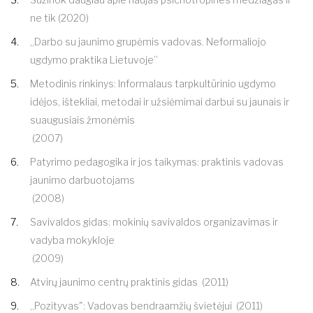
ne tik (2020)
„Darbo su jaunimo grupėmis vadovas. Neformaliojo
ugdymo praktika Lietuvoje”
Metodinis rinkinys: Informalaus tarpkultūrinio ugdymo
idėjos, ištekliai, metodai ir užsiėmimai darbui su jaunais ir
suaugusiais žmonėmis
(2007)
Patyrimo pedagogika ir jos taikymas: praktinis vadovas
jaunimo darbuotojams
(2008)
Savivaldos gidas: mokinių savivaldos organizavimas ir
vadyba mokykloje
(2009)
Atvirų jaunimo centrų praktinis gidas
(2011)
„Pozityvas": Vadovas bendraamžių švietėjui
(2011)