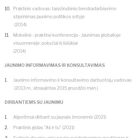
Praktinis vadovas: tarpžinybinio bendradarbiavimo
stiprinimas jaunimo politikos srityje
(2014)
Mokslinė - praktinė konferencija - Jaunimas globalioje
visuomenėje: pokyčiai iš iššūkiai
(2014)
JAUNIMO INFORMAVIMAS IR KONSULTAVIMAS
Jaunimo informavimo ir konsultavimo darbuotojų vadovas
(2013 m., atnaujintas 2015 gruodžio mėn.)
DIRBANTIEMS SU JAUNIMU
Algoritmai dirbant su jaunais žmonėmis (2021)
Praktinis gidas "Aš ir tu" (2021)
Sužinok daugiau apie naujas psichotropines medžiagas ir