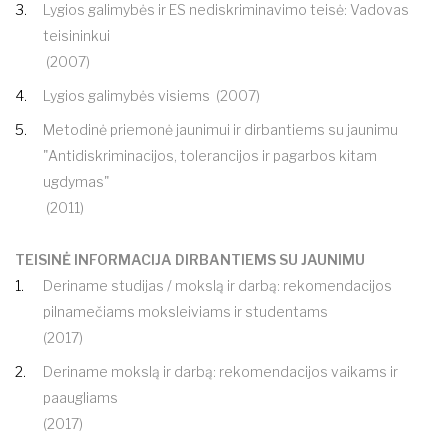
Lygios galimybės ir ES nediskriminavimo teisė: Vadovas
teisininkui
(2007)
Lygios galimybės visiems
(2007)
Metodinė priemonė jaunimui ir dirbantiems su jaunimu
"Antidiskriminacijos, tolerancijos ir pagarbos kitam
ugdymas"
(2011)
TEISINĖ INFORMACIJA DIRBANTIEMS SU JAUNIMU
Deriname studijas / mokslą ir darbą: rekomendacijos
pilnamečiams moksleiviams ir studentams
(2017)
Deriname mokslą ir darbą: rekomendacijos vaikams ir
paaugliams
(2017)