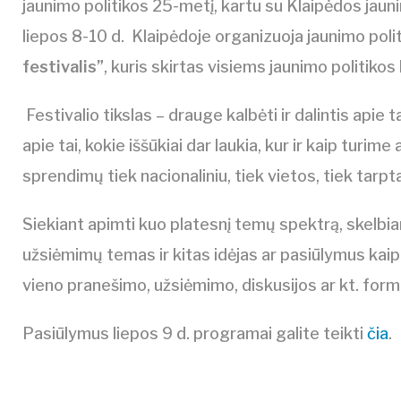
jaunimo politikos 25-metį, kartu su Klaipėdos jauni
liepos 8-10 d. Klaipėdoje organizuoja jaunimo polit
festivalis”
, kuris skirtas visiems jaunimo politiko
Festivalio tikslas – drauge kalbėti ir dalintis apie 
apie tai, kokie iššūkiai dar laukia, kur ir kaip turim
sprendimų tiek nacionaliniu, tiek vietos, tiek tarpt
Siekiant apimti kuo platesnį temų spektrą, skelbi
užsiėmimų temas ir kitas idėjas ar pasiūlymus kaip 
vieno pranešimo, užsiėmimo, diskusijos ar kt. forma
Pasiūlymus liepos 9 d. programai galite teikti
čia
.