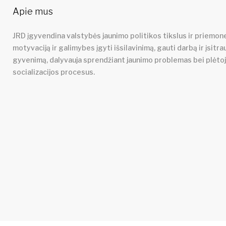
Apie mus
JRD įgyvendina valstybės jaunimo politikos tikslus ir priemone
motyvaciją ir galimybes įgyti išsilavinimą, gauti darbą ir įsitra
gyvenimą, dalyvauja sprendžiant jaunimo problemas bei plėto
socializacijos procesus.