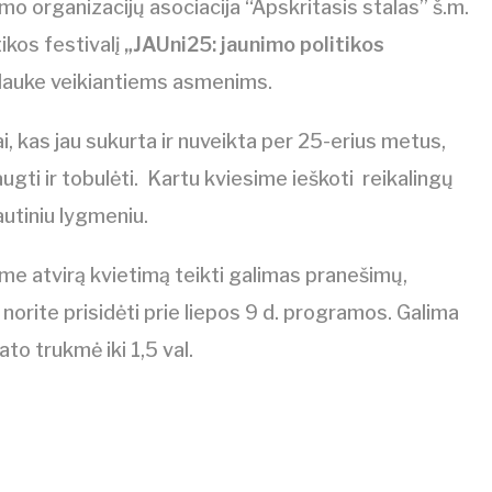
mo organizacijų asociacija “Apskritasis stalas” š.m.
ikos festivalį
„JAUni25: jaunimo politikos
s lauke veikiantiems asmenims.
tai, kas jau sukurta ir nuveikta per 25-erius metus,
e augti ir tobulėti. Kartu kviesime ieškoti reikalingų
autiniu lygmeniu.
ame atvirą kvietimą teikti galimas pranešimų,
norite prisidėti prie liepos 9 d. programos. Galima
to trukmė iki 1,5 val.