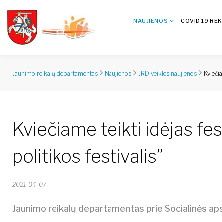
NAUJIENOS
COVID 19 RE
Kviečia
Jaunimo reikalų departamentas
Naujienos
JRD veiklos naujienos
Kviečiame teikti idėjas fe
politikos festivalis”
2021-04-07
Jaunimo reikalų departamentas prie Socialinės aps