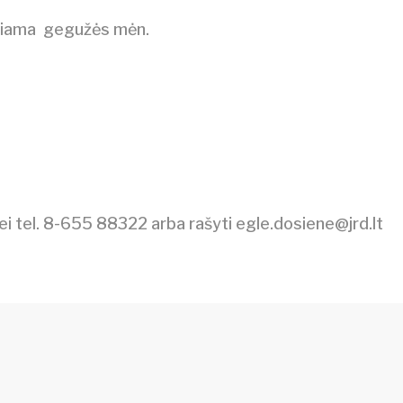
elbiama gegužės mėn.
ei tel. 8-655 88322 arba rašyti
egle.dosiene@jrd.lt