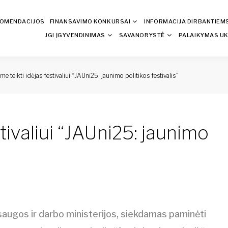
KOMENDACIJOS
FINANSAVIMO KONKURSAI
INFORMACIJA DIRBANTIEM
JGI ĮGYVENDINIMAS
SAVANORYSTĖ
PALAIKYMAS UK
me teikti idėjas festivaliui “JAUni25: jaunimo politikos festivalis”
stivaliui “JAUni25: jaunimo
augos ir darbo ministerijos, siekdamas paminėti