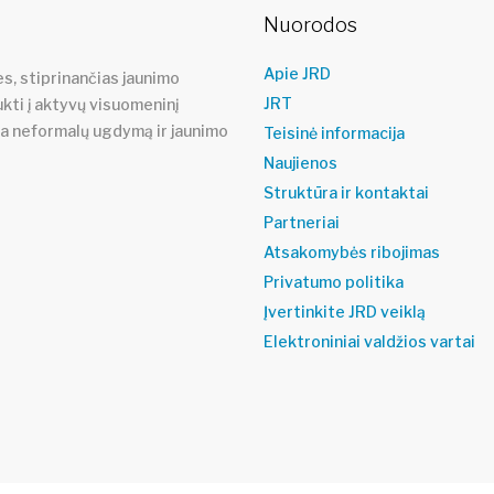
Nuorodos
Apie JRD
s, stiprinančias jaunimo
JRT
ukti į aktyvų visuomeninį
ja neformalų ugdymą ir jaunimo
Teisinė informacija
Naujienos
Struktūra ir kontaktai
Partneriai
Atsakomybės ribojimas
Privatumo politika
Įvertinkite JRD veiklą
Elektroniniai valdžios vartai