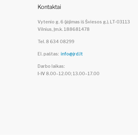
Kontaktai
Vytenio g. 6 (įėjimas iš Šviesos g.), LT-03113
Vilnius, Įm.k. 188681478
Tel. 8 634 08299
El. paštas
info@jrd.lt
Darbo laikas
I-IV
8.00–12.00; 13.00–17.00