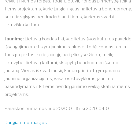
reikia tinkamos terpės. Todėl Lietuvių Fondas pirmenybę teikia
tiems projektams, kurie jungia ir gausina lietuvių bendruomenę,
sukuria sąlygas bendradarbiauti tiems, kuriems svarbi
lietuviška kultūra.
Jaunimą:
Lietuvių Fondas tiki, kad lietuviškos kultūros paveldo
išsaugojimo ateitis yra jaunimo rankose. Todėl Fondas remia
tuos projektus, kurie jaunųjų narių širdyse žiebtų meilę
lietuvybei, lietuvių kultūrai, skiepytų bendruomeniškumo
jausmą. Vienas iš svarbiausių Fondo prioritetų yra parama
jaunimo organizacijoms, vasaros stovykloms, jaunimo
pasirodymams ir kitiems bendrą jaunimo veiklą skatinantiems
projektams.
Paraiškos priimamos nuo 2020-01-15 iki 2020-04-01
Daugiau informacijos