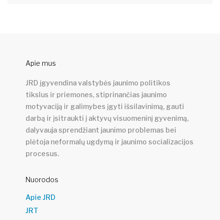
Apie mus
JRD įgyvendina valstybės jaunimo politikos
tikslus ir priemones, stiprinančias jaunimo
motyvaciją ir galimybes įgyti išsilavinimą, gauti
darbą ir įsitraukti į aktyvų visuomeninį gyvenimą,
dalyvauja sprendžiant jaunimo problemas bei
plėtoja neformalų ugdymą ir jaunimo socializacijos
procesus.
Nuorodos
Apie JRD
JRT