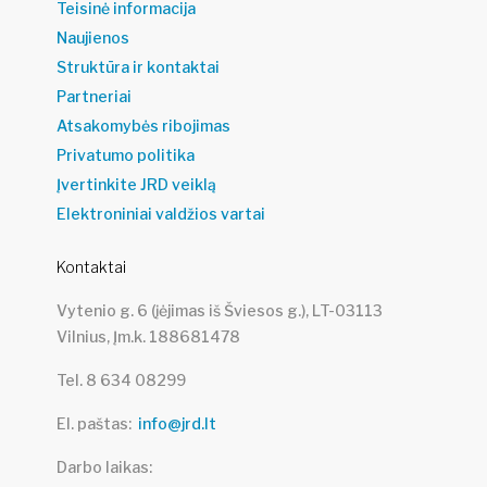
Teisinė informacija
Naujienos
Struktūra ir kontaktai
Partneriai
Atsakomybės ribojimas
Privatumo politika
Įvertinkite JRD veiklą
Elektroniniai valdžios vartai
Kontaktai
Vytenio g. 6 (įėjimas iš Šviesos g.), LT-03113
Vilnius, Įm.k. 188681478
Tel. 8 634 08299
El. paštas
info@jrd.lt
Darbo laikas