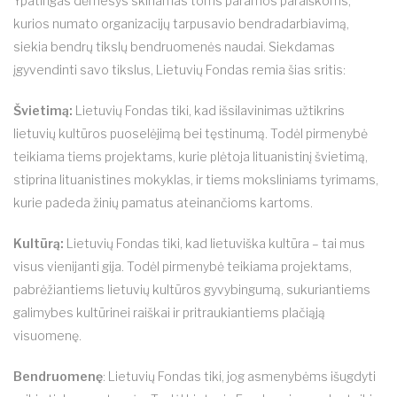
Ypatingas dėmesys skiriamas toms paramos paraiškoms,
kurios numato organizacijų tarpusavio bendradarbiavimą,
siekia bendrų tikslų bendruomenės naudai. Siekdamas
įgyvendinti savo tikslus, Lietuvių Fondas remia šias sritis:
Švietimą
:
Lietuvių Fondas tiki, kad išsilavinimas užtikrins
lietuvių kultūros puoselėjimą bei tęstinumą. Todėl pirmenybė
teikiama tiems projektams, kurie plėtoja lituanistinį švietimą,
stiprina lituanistines mokyklas, ir tiems moksliniams tyrimams,
kurie padeda žinių pamatus ateinančioms kartoms.
Kultūrą:
Lietuvių Fondas tiki, kad lietuviška kultūra – tai mus
visus vienijanti gija. Todėl pirmenybė teikiama projektams,
pabrėžiantiems lietuvių kultūros gyvybingumą, sukuriantiems
galimybes kultūrinei raiškai ir pritraukiantiems plačiąją
visuomenę.
Bendruomenę
: Lietuvių Fondas tiki, jog asmenybėms išugdyti