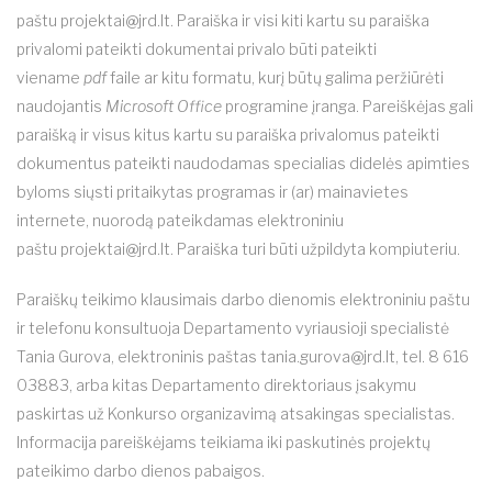
paštu
projektai@jrd.lt
. Paraiška ir visi kiti kartu su paraiška
privalomi pateikti dokumentai privalo būti pateikti
viename
pdf
faile ar kitu formatu, kurį būtų galima peržiūrėti
naudojantis
Microsoft Office
programine įranga. Pareiškėjas gali
paraišką ir visus kitus kartu su paraiška privalomus pateikti
dokumentus pateikti naudodamas specialias didelės apimties
byloms siųsti pritaikytas programas ir (ar) mainavietes
internete, nuorodą pateikdamas elektroniniu
paštu
projektai@jrd.lt
. Paraiška turi būti užpildyta kompiuteriu.
Paraiškų teikimo klausimais darbo dienomis elektroniniu paštu
ir telefonu konsultuoja Departamento vyriausioji specialistė
Tania Gurova, elektroninis paštas
tania.gurova@jrd.lt
, tel. 8 616
03883, arba kitas Departamento direktoriaus įsakymu
paskirtas už Konkurso organizavimą atsakingas specialistas.
Informacija pareiškėjams teikiama iki paskutinės projektų
pateikimo darbo dienos pabaigos.