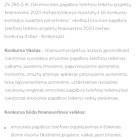
2V-285 (1.4) „Dėl emocinės pagalbos telefonu teikimo projektų
finansavimo 2020 metais konkurso nuostatų ir šio konkurso
komisijos sudėties patvirtinimo“, skelbia Emocinės pagalbos
telefonu teikimo projektų finansavimo 2020 metais
konkursą (toliau – Konkursas).
Konkurso tikslas
– finansuoti projektus, kuriuos įgyvendinant
vykdomas nuoseklus emocinės pagalbos telefonu teikimas
vaikams, jauniems žmonėms, pagyvenusiems asmenims,
moterims, smurtą artimoje aplinkoje patyrusiems asmenims,
krizę išgyvenantiems asmenims, užtikrinamas nuolatinis
savanorių rengimas emocinės pagalbos telefonu teikimui bei
vykdomas emocinės pagalbos teikimo veiklų viešinimas.
Konkurso būdu finansuotinos veiklos:
emocinės pagalbos telefonu organizavimas ir teikimas
šioms visoms tikslinėms grupėms: vaikai, jauni žmonės,