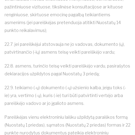
pažintiniuose vizituose, tikslinėse konsultacijose ar kituose
renginiuose, skirtuose emocinę pagalbą teikiantiems
asmenims (jei pareiškėjas pretenduoja atitikti Nuostatų 14
punkto reikalavimus);
22.7. jei pareiškėjui atstovauja ne jo vadovas, dokumento (ų),
patvirtinančio (-ių) asmens teisę veikti pareiškėjo vardu;
22.8. asmens, turinčio teisę veikti pareiškėjo vardu, pasirašytos
deklaracijos užpildytos pagal Nuostatų 3 priedą;
22.9. teikiamo (-ų) dokumento (-ų) užsienio kalba, jeigu toks (-
ie) yra, vertimo (-ų), kuris (-ie) turi būti patvirtinti vertėjo arba
pareiškėjo vadovo ar jo įgalioto asmens.
Pareiškėjas vienu elektroniniu laišku užpildytą paraiškos formą
(Nuostatų 1 priedas), sąmatos (Nuostatų 2 priedas) formas ir 22
punkte nurodytus dokumentus pateikia elektroniniu