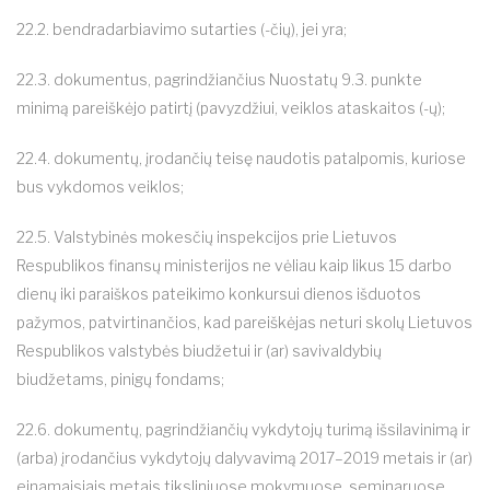
22.2. bendradarbiavimo sutarties (-čių), jei yra;
22.3. dokumentus, pagrindžiančius Nuostatų 9.3. punkte
minimą pareiškėjo patirtį (pavyzdžiui, veiklos ataskaitos (-ų);
22.4. dokumentų, įrodančių teisę naudotis patalpomis, kuriose
bus vykdomos veiklos;
22.5. Valstybinės mokesčių inspekcijos prie Lietuvos
Respublikos finansų ministerijos ne vėliau kaip likus 15 darbo
dienų iki paraiškos pateikimo konkursui dienos išduotos
pažymos, patvirtinančios, kad pareiškėjas neturi skolų Lietuvos
Respublikos valstybės biudžetui ir (ar) savivaldybių
biudžetams, pinigų fondams;
22.6. dokumentų, pagrindžiančių vykdytojų turimą išsilavinimą ir
(arba) įrodančius vykdytojų dalyvavimą 2017–2019 metais ir (ar)
einamaisiais metais tiksliniuose mokymuose, seminaruose,