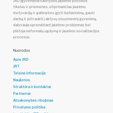
JRD įgyvendina valstybės jaunimo politikos
tikslus ir priemones, stiprinančias jaunimo
motyvaciją ir galimybes įgyti išsilavinimą, gauti
darbą ir įsitraukti į aktyvų visuomeninį gyvenimą,
dalyvauja sprendžiant jaunimo problemas bei
plėtoja neformalų ugdymą ir jaunimo socializacijos
procesus.
Nuorodos
Apie JRD
JRT
Teisinė informacija
Naujienos
Struktūra ir kontaktai
Partneriai
Atsakomybės ribojimas
Privatumo politika