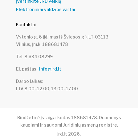
Įvertinkite JRD veiklą
Elektroniniai valdžios vartai
Kontaktai
Vytenio g. 6 (įėjimas iš Šviesos g.), LT-03113
Vilnius, Įm.k. 188681478
Tel. 8 634 08299
El. paštas
info@jrd.lt
Darbo laikas
I-IV
8.00–12.00; 13.00–17.00
Biudžetinė įstaiga, kodas 188681478. Duomenys
kaupiami ir saugomi Juridinių asmenų registre.
jrd.lt
2026
.