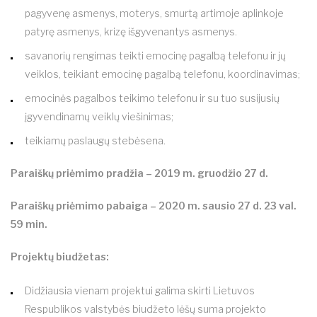
pagyvenę asmenys, moterys, smurtą artimoje aplinkoje
patyrę asmenys, krizę išgyvenantys asmenys.
savanorių rengimas teikti emocinę pagalbą telefonu ir jų
veiklos, teikiant emocinę pagalbą telefonu, koordinavimas;
emocinės pagalbos teikimo telefonu ir su tuo susijusių
įgyvendinamų veiklų viešinimas;
teikiamų paslaugų stebėsena.
Paraiškų priėmimo pradžia – 2019 m. gruodžio 27 d.
Paraiškų priėmimo pabaiga – 2020 m. sausio 27 d. 23 val.
59 min.
Projektų biudžetas:
Didžiausia vienam projektui galima skirti Lietuvos
Respublikos valstybės biudžeto lėšų suma projekto