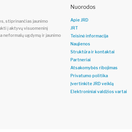
Nuorodos
Apie JRD
s, stiprinančias jaunimo
JRT
ukti į aktyvų visuomeninį
ja neformalų ugdymą ir jaunimo
Teisinė informacija
Naujienos
Struktūra ir kontaktai
Partneriai
Atsakomybės ribojimas
Privatumo politika
Įvertinkite JRD veiklą
Elektroniniai valdžios vartai