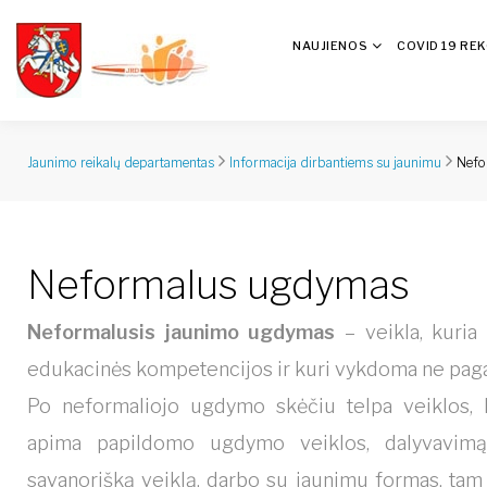
NAUJIENOS
COVID 19 RE
Nefo
Jaunimo reikalų departamentas
Informacija dirbantiems su jaunimu
Neformalus ugdymas
Neformalusis jaunimo ugdymas
– veikla, kuria
edukacinės kompetencijos ir kuri vykdoma ne paga
Po neformaliojo ugdymo skėčiu telpa veiklos,
apima papildomo ugdymo veiklos, dalyvavimą n
savanorišką veiklą, darbo su jaunimu formas, tam t