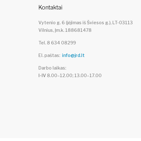
Kontaktai
Vytenio g. 6 (įėjimas iš Šviesos g.), LT-03113
Vilnius, Įm.k. 188681478
Tel. 8 634 08299
El. paštas
info@jrd.lt
Darbo laikas
I-IV
8.00–12.00; 13.00–17.00