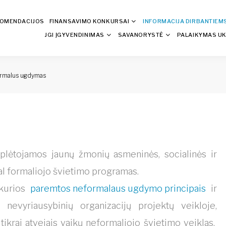
KOMENDACIJOS
FINANSAVIMO KONKURSAI
INFORMACIJA DIRBANTIEM
JGI ĮGYVENDINIMAS
SAVANORYSTĖ
PALAIKYMAS UK
rmalus ugdymas
 plėtojamos jaunų žmonių asmeninės, socialinės ir
l formaliojo švietimo programas.
 kurios
paremtos neformalaus ugdymo principais
ir
evyriausybinių organizacijų projektų veikloje,
ikrai atvejais vaikų neformaliojo švietimo veiklas.