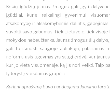
Kokių įgūdžių jaunas žmogus gali įgyti dalyva
įgūdžiai, kurie reikalingi gyvenimui visuome
atsakomybę ir atsakomybėmis dalintis, gebėjimas di
suvokti savo gabumus. Tiek Lietuvoje, tiek visoje 
mokyklos nebeužtenka. Jaunas žmogus šių dalykų tur
gali to išmokti saugioje aplinkoje, patariamas i
neformalusis ugdymas yra saugi erdvė, kur jaunas
kur jo vieta visuomenėje, ką jis nori veikti. Taip pa
lyderystę veikdamas grupėje.
Kuriant aprašymą buvo nauduojama Jaunimo tarpta