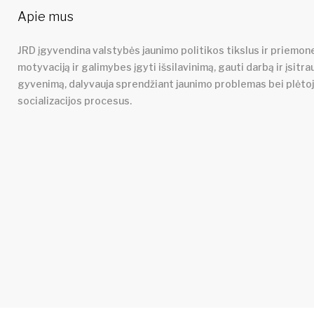
Apie mus
JRD įgyvendina valstybės jaunimo politikos tikslus ir priemone
motyvaciją ir galimybes įgyti išsilavinimą, gauti darbą ir įsitra
gyvenimą, dalyvauja sprendžiant jaunimo problemas bei plėto
socializacijos procesus.