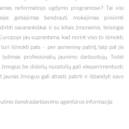
udamas neformaliojo ugdymo programose? Tai visi
nėje: gebėjimas bendrauti, mokėjimas prisiimti
rbti savarankiškai ir su kitais žmonėmis, teisingai
Europoje jau suprantama, kad norint viso to išmokti,
i išmokti pats - per asmeninę patirtį, taip pat jis
r lydimas profesionalių jaunimo darbuotojų. Todėl
 žmogus be didelių nuostolių gali eksperimentuoti,
t jaunas žmogus gali atrasti, patirti ir išbandyti savo
utinio bendradarbiavimo agentūros informacija