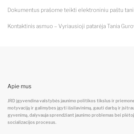
Dokumentus prašome teikti elektroniniu paštu
tan
Kontaktinis asmuo – Vyriausioji patarėja Tania Guro
Apie mus
JRD įgyvendina valstybės jaunimo politikos tikslus ir priemone
motyvaciją ir galimybes įgyti išsilavinimą, gauti darbą ir įsitra
gyvenimą, dalyvauja sprendžiant jaunimo problemas bei plėto
socializacijos procesus.