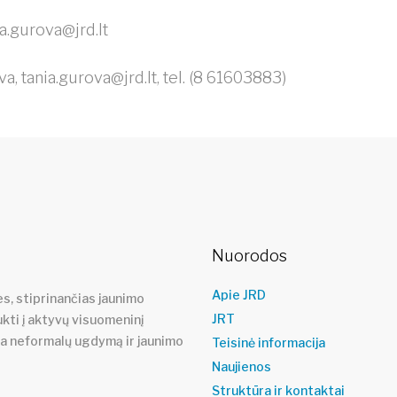
ia.gurova@jrd.lt
va,
tania.gurova@jrd.lt
, tel. (8 61603883)
Nuorodos
Apie JRD
s, stiprinančias jaunimo
JRT
ukti į aktyvų visuomeninį
ja neformalų ugdymą ir jaunimo
Teisinė informacija
Naujienos
Struktūra ir kontaktai