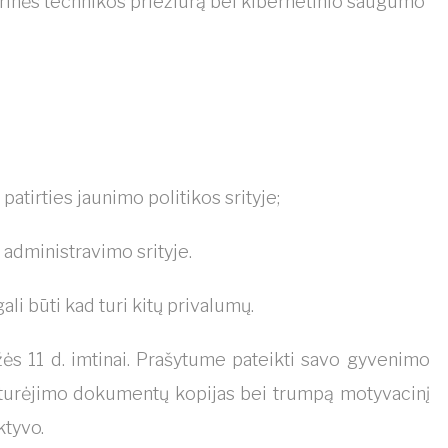
inės technikos priežiūrą bei kibernetinio saugumo
atirties jaunimo politikos srityje;
 administravimo srityje.
ali būti kad turi kitų privalumų.
ės 11 d. imtinai. Prašytume pateikti savo gyvenimo
es turėjimo dokumentų kopijas bei trumpą motyvacinį
ktyvo.