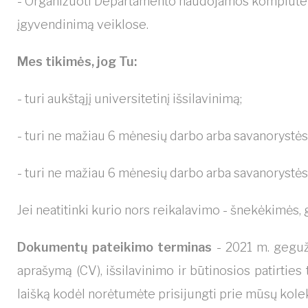
- Organizuoti Departamento naudojamos kompiuter
įgyvendinimą veiklose.
Mes tikimės, jog Tu:
- turi aukštąjį universitetinį išsilavinimą;
- turi ne mažiau 6 mėnesių darbo arba savanorystės p
- turi ne mažiau 6 mėnesių darbo arba savanorystės
Jei neatitinki kurio nors reikalavimo - šnekėkimės, g
Dokumentų pateikimo terminas
- 2021 m. geguž
aprašymą (CV), išsilavinimo ir būtinosios patirti
laišką kodėl norėtumėte prisijungti prie mūsų kole