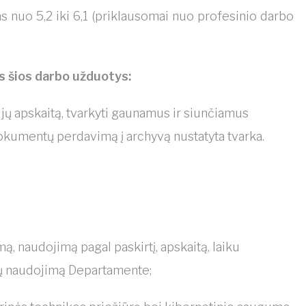
 nuo 5,2 iki 6,1 (priklausomai nuo profesinio darbo
s šios darbo užduotys:
ų apskaitą, tvarkyti gaunamus ir siunčiamus
dokumentų perdavimą į archyvą nustatyta tvarka.
ą, naudojimą pagal paskirtį, apskaitą, laiku
upų naudojimą Departamente;