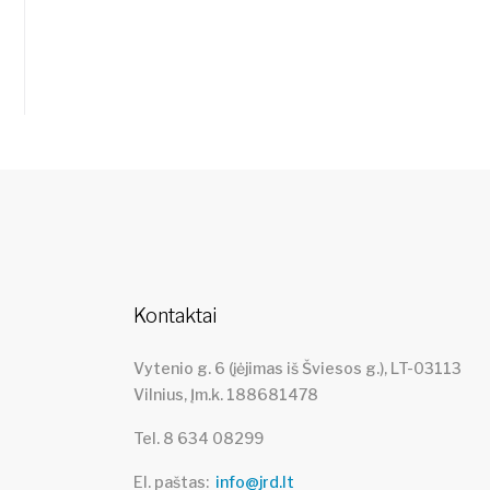
Kontaktai
Vytenio g. 6 (įėjimas iš Šviesos g.), LT-03113
Vilnius, Įm.k. 188681478
Tel. 8 634 08299
El. paštas
info@jrd.lt