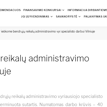
KOMENDACIJOS
FINANSAVIMO KONKURSAI
INFORMACIJA DIRBANTIEM
JGI ĮGYVENDINIMAS
SAVANORYSTĖ
PALAIKYMAS UK
r ieškome bendrųjų reikalų administravimo vyr.specialisto darbui Vilniuje
 reikalų administravimo
iuje
ųjų reikalų administravimo vyriausiojo specialisto
terminuota sutartis. Numatomas darbo krūvis – 40