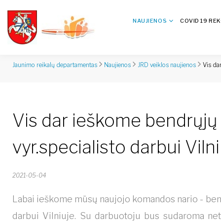
NAUJIENOS
COVID 19 RE
Vis da
Jaunimo reikalų departamentas
Naujienos
JRD veiklos naujienos
Vis dar ieškome bendrųjų
vyr.specialisto darbui Viln
2021-05-04
Labai ieškome mūsų naujojo komandos nario - bendr
darbui Vilniuje. Su darbuotoju bus sudaroma ne