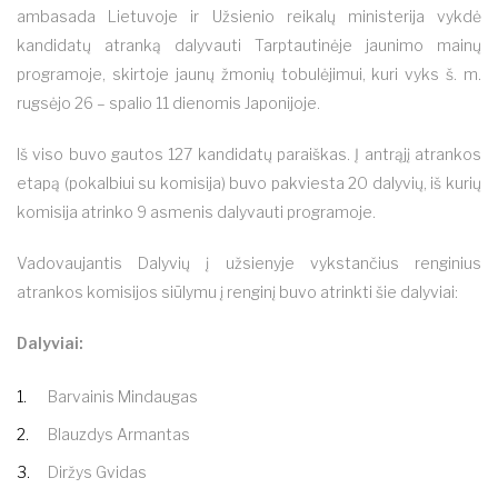
ambasada Lietuvoje ir Užsienio reikalų ministerija vykdė
kandidatų atranką dalyvauti Tarptautinėje jaunimo mainų
programoje, skirtoje jaunų žmonių tobulėjimui, kuri vyks š. m.
rugsėjo 26 – spalio 11 dienomis Japonijoje.
Iš viso buvo gautos 127 kandidatų paraiškas. Į antrąjį atrankos
etapą (pokalbiui su komisija) buvo pakviesta 20 dalyvių, iš kurių
komisija atrinko 9 asmenis dalyvauti programoje.
Vadovaujantis Dalyvių į užsienyje vykstančius renginius
atrankos komisijos siūlymu į renginį buvo atrinkti šie dalyviai:
Dalyviai:
Barvainis Mindaugas
Blauzdys Armantas
Diržys Gvidas