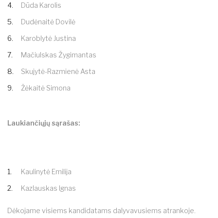
Dūda Karolis
Dudėnaitė Dovilė
Karoblytė Justina
Mačiulskas Žygimantas
Skujytė-Razmienė Asta
Žėkaitė Simona
Laukiančiųjų sąrašas:
Kaulinytė Emilija
Kazlauskas Ignas
Dėkojame visiems kandidatams dalyvavusiems atrankoje.