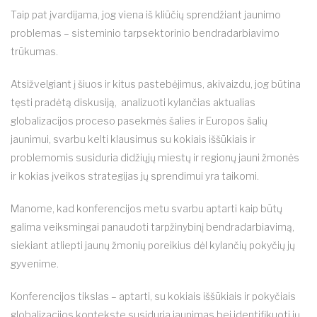
Taip pat įvardijama, jog viena iš kliūčių sprendžiant jaunimo
problemas – sisteminio tarpsektorinio bendradarbiavimo
trūkumas.
Atsižvelgiant į šiuos ir kitus pastebėjimus, akivaizdu, jog būtina
tęsti pradėtą diskusiją, analizuoti kylančias aktualias
globalizacijos proceso pasekmės šalies ir Europos šalių
jaunimui, svarbu kelti klausimus su kokiais iššūkiais ir
problemomis susiduria didžiųjų miestų ir regionų jauni žmonės
ir kokias įveikos strategijas jų sprendimui yra taikomi.
Manome, kad konferencijos metu svarbu aptarti kaip būtų
galima veiksmingai panaudoti tarpžinybinį bendradarbiavimą,
siekiant atliepti jaunų žmonių poreikius dėl kylančių pokyčių jų
gyvenime.
Konferencijos tikslas – aptarti, su kokiais iššūkiais ir pokyčiais
globalizacijos kontekste susiduria jaunimas bei identifikuoti jų