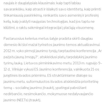
naujais ir daugialypiais klausimais: kaip tapti labiau
savarankišku, kaip atrasti ir išlaikyti savo identitetą, kaip priimti
tinkamiausią pasirinkimą, renkantis savo asmeninį ir profesinį
kelią, kaip įvaldyti naująsias technologijas, kad jos taptu ne
kliūtimi, o raktu sėkmingai integracijai į plačiąją visuomenę.
Pastaruosius kelerius metus šalyje pradėta skirti daugiau
dėmesio iki šiol mažai tyrinėtos jaunimo temos aktualizavimui.
2012 m. vyko pirmoji jaunimo tyrėjų tarptautinė konferencija „Ar
pažįstu jauną žmogų?“, atskleidusi platų tarpdalykinį jaunimo
tyrimų lauką. Lietuvos pirmininkavimo metu, 2013 m. rugsėjo 9–
12 d., Vilniuje vykusi ES Jaunimo konferencija, vainikuota 21-os
jungtinės išvados priėmimu. ES struktūriniame dialoge su
jaunimu metu, suformuluotos išvados atskleidžia prioritetinę
temą – socialinę jaunimo įtrauktį, ypatingai pabrėžiant
nedirbančio, nesimokančio, mokymuose nedalyvaujančio
jaunimo (NEETs) įtrauktį.