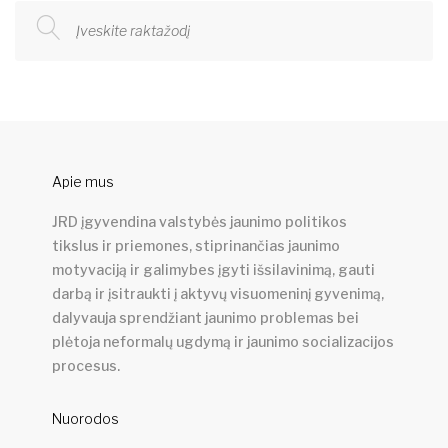
Apie mus
JRD įgyvendina valstybės jaunimo politikos
tikslus ir priemones, stiprinančias jaunimo
motyvaciją ir galimybes įgyti išsilavinimą, gauti
darbą ir įsitraukti į aktyvų visuomeninį gyvenimą,
dalyvauja sprendžiant jaunimo problemas bei
plėtoja neformalų ugdymą ir jaunimo socializacijos
procesus.
Nuorodos