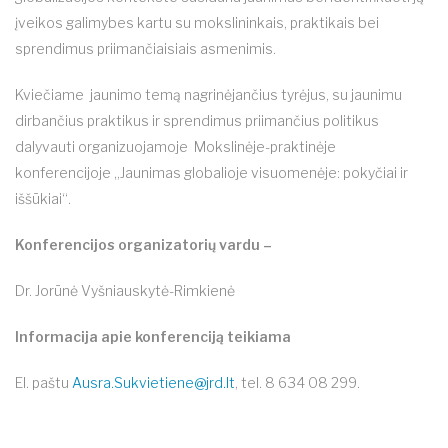
įveikos galimybes kartu su mokslininkais, praktikais bei
sprendimus priimančiaisiais asmenimis.
Kviečiame jaunimo temą nagrinėjančius tyrėjus, su jaunimu
dirbančius praktikus ir sprendimus priimančius politikus
dalyvauti organizuojamoje Mokslinėje-praktinėje
konferencijoje „Jaunimas globalioje visuomenėje: pokyčiai ir
iššūkiai“.
Konferencijos organizatorių vardu –
Dr. Jorūnė Vyšniauskytė-Rimkienė
Informacija apie konferenciją teikiama
El. paštu
Ausra.Sukvietiene@jrd.lt
, tel. 8 634 08 299.