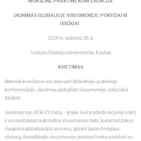
MOKSLINĖ-PRAKTINĖ KONFERENCIJA
JAUNIMAS GLOBALIOJE VISUOMENĖJE: POKYČIAI IR
IŠŠŪKIAI
2014 m. lapkričio 26 d.
Vytauto Didžiojo universitetas, Kaunas
KVIETIMAS
Maloniai kviečiame Jus dalyvauti Mokslinėje-praktinėje
konferencijoje „Jaunimas globalioje visuomenėje: pokyčiai ir
iššūkiai“.
Jaunimas nuo 14 iki 29 metų – grupė, kuri pradeda aktyviai veikti
ir yra neatsiejama globalios visuomenės dalis, kuriai turi įtakos
dauguma globalizacijos procesų. Įgyjant jauno žmogaus
statusą, šiuolaikinėje visuomenėje jaunimui tenka susidurti su