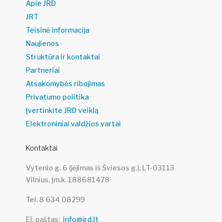
Apie JRD
JRT
Teisinė informacija
Naujienos
Struktūra ir kontaktai
Partneriai
Atsakomybės ribojimas
Privatumo politika
Įvertinkite JRD veiklą
Elektroniniai valdžios vartai
Kontaktai
Vytenio g. 6 (įėjimas iš Šviesos g.), LT-03113
Vilnius, Įm.k. 188681478
Tel. 8 634 08299
El. paštas
info@jrd.lt