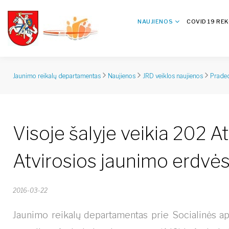
NAUJIENOS
COVID 19 RE
Jaunimo reikalų departamentas
Naujienos
JRD veiklos naujienos
Praded
Visoje šalyje veikia 202 Atv
Atvirosios jaunimo erdvė
2016-03-22
Jaunimo reikalų departamentas prie Socialinės aps