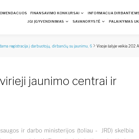
KOMENDACIJOS
FINANSAVIMO KONKURSAI
INFORMACIJA DIRBANTIEM
JGI ĮGYVENDINIMAS
SAVANORYSTĖ
PALAIKYMAS UK
Visoje šalyje veikia 202 A
ama registracija į darbuotojų, dirbančių su jaunimu, 6
irieji jaunimo centrai ir
s
augos ir darbo ministerijos (toliau - JRD) skelbia