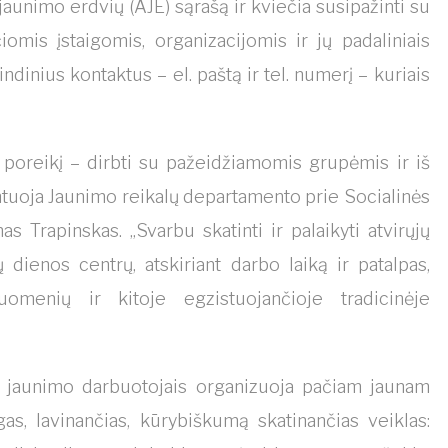
 jaunimo erdvių (AJE) sąrašą ir kviečia susipažinti su
omis įstaigomis, organizacijomis ir jų padaliniais
dinius kontaktus – el. paštą ir tel. numerį – kuriais
 poreikį – dirbti su pažeidžiamomis grupėmis ir iš
ntuoja Jaunimo reikalų departamento prie Socialinės
 Trapinskas. „Svarbu skatinti ir palaikyti atvirųjų
 dienos centrų, atskiriant darbo laiką ir patalpas,
omenių ir kitoje egzistuojančioje tradicinėje
s jaunimo darbuotojais organizuoja pačiam jaunam
s, lavinančias, kūrybiškumą skatinančias veiklas: