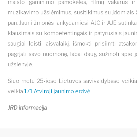
maisto gaminimo pamokėles, filmų vakarus ir di
muzikavimo užsiėmimus, susitikimus su įdomiais ž
pan. Jauni žmonės lankydamiesi AJC ir AJE sutinka 
klausimais su kompetentingais ir patyrusiais jaunim
saugiai leisti laisvalaikį, išmokti prisiimti atsak
pagrįsti savo nuomonę, labai daug sužinoti apie j
užsienyje.
Šiuo metu 25-iose Lietuvos savivaldybėse veiki
veikia
171 Atviroji jaunimo erdvė
.
JRD informacija