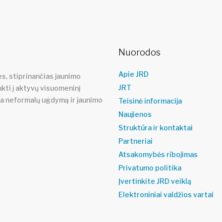
Nuorodos
Apie JRD
s, stiprinančias jaunimo
JRT
ukti į aktyvų visuomeninį
ja neformalų ugdymą ir jaunimo
Teisinė informacija
Naujienos
Struktūra ir kontaktai
Partneriai
Atsakomybės ribojimas
Privatumo politika
Įvertinkite JRD veiklą
Elektroniniai valdžios vartai