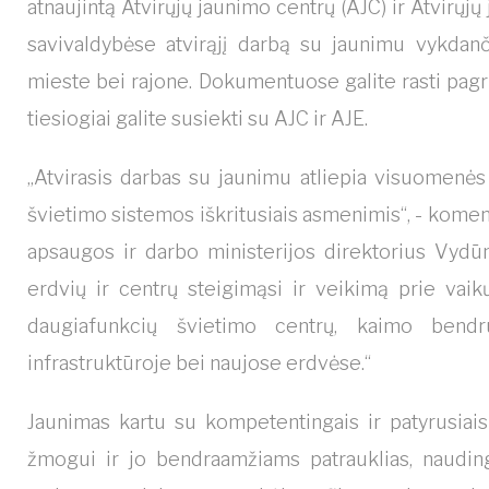
atnaujintą Atvirųjų jaunimo centrų (AJC) ir Atvirųjų
savivaldybėse atvirąjį darbą su jaunimu vykdanči
mieste bei rajone. Dokumentuose galite rasti pagrin
tiesiogiai galite susiekti su AJC ir AJE.
„Atvirasis darbas su jaunimu atliepia visuomenės
švietimo sistemos iškritusiais asmenimis“, - kome
apsaugos ir darbo ministerijos direktorius Vydūnas
erdvių ir centrų steigimąsi ir veikimą prie vaikų
daugiafunkcių švietimo centrų, kaimo bendru
infrastruktūroje bei naujose erdvėse.“
Jaunimas kartu su kompetentingais ir patyrusiai
žmogui ir jo bendraamžiams patrauklias, naudinga