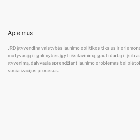
Apie mus
JRD įgyvendina valstybės jaunimo politikos tikslus ir priemone
motyvaciją ir galimybes įgyti išsilavinimą, gauti darbą ir įsitra
gyvenimą, dalyvauja sprendžiant jaunimo problemas bei plėto
socializacijos procesus.