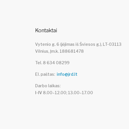
Kontaktai
Vytenio g. 6 (įėjimas iš Šviesos g.), LT-03113
Vilnius, Įm.k. 188681478
Tel. 8 634 08299
El. paštas
info@jrd.lt
Darbo laikas
I-IV
8.00–12.00; 13.00–17.00