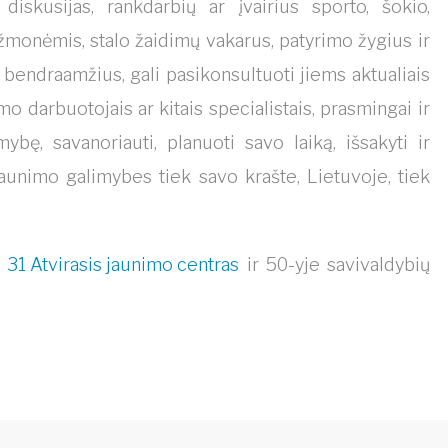
skusijas, rankdarbių ar įvairius sporto, šokio,
monėmis, stalo žaidimų vakarus, patyrimo žygius ir
bendraamžius, gali pasikonsultuoti jiems aktualiais
o darbuotojais ar kitais specialistais, prasmingai ir
omybę, savanoriauti, planuoti savo laiką, išsakyti ir
aunimo galimybes tiek savo krašte, Lietuvoje, tiek
a
31 Atvirasis jaunimo centras
ir 50-yje savivaldybių