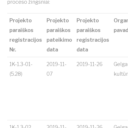
proceso žingsniai:
Projekto
Projekto
Projekto
Organ
paraiškos
paraiškos
paraiškos
pavad
registracijos
pateikimo
registracijos
Nr.
data
data
1K-1.3-01-
2019-11-
2019-11-26
Gelga
(5.28)
07
kultū
1K-1.3-02
2019-11-
2019-11-26
Gelga