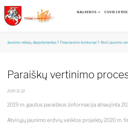
NAUJIENOS
COVID 19 RE
Jaunimo reikalų departamentas
Finansavimo konkursai
Atviri jaunimo ce
Paraiškų vertinimo proce
2019-11-22
2019 m. gautos paraiškos (informacija atnaujinta 20
Atvirųjų jaunimo erdvių veiklos projektų 2020 m. f