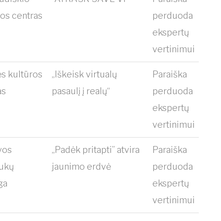
ros centras
perduoda
ekspertų
vertinimui
s kultūros
„Iškeisk virtualų
Paraiška
as
pasaulį į realų“
perduoda
ekspertų
vertinimui
vos
„Padėk pritapti” atvira
Paraiška
iukų
jaunimo erdvė
perduoda
ga
ekspertų
vertinimui