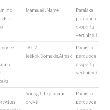
aunimo
Mama, aš „Name”
Paraiška
laikio
perduoda
as
ekspertų
vertinimui
ampolės
JAE 2:
Paraiška
Ieškok.Domėkis.Atrask
perduoda
čiūno
ekspertų
i
vertinimui
oteka
Young Life jaunimo
Paraiška
orykštės
erdvė
perduoda