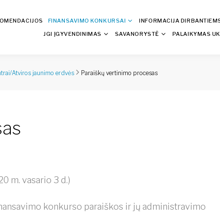
KOMENDACIJOS
FINANSAVIMO KONKURSAI
INFORMACIJA DIRBANTIEM
JGI ĮGYVENDINIMAS
SAVANORYSTĖ
PALAIKYMAS UK
Paraiškų vertinimo procesas
ntrai/Atviros jaunimo erdvės
sas
20 m. vasario 3 d.)
inansavimo konkurso paraiškos ir jų administravimo