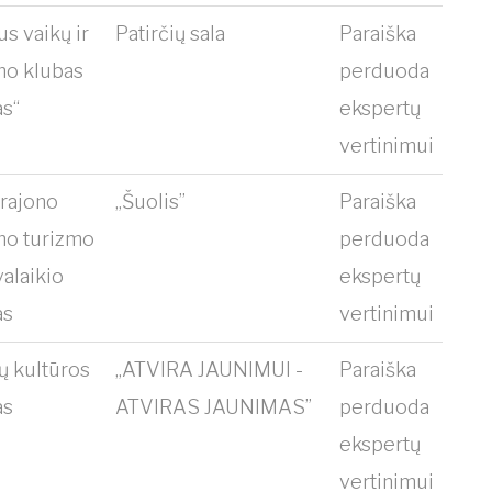
us vaikų ir
Patirčių sala
Paraiška
mo klubas
perduoda
as“
ekspertų
vertinimui
 rajono
„Šuolis”
Paraiška
mo turizmo
perduoda
svalaikio
ekspertų
as
vertinimui
ų kultūros
„ATVIRA JAUNIMUI -
Paraiška
as
ATVIRAS JAUNIMAS”
perduoda
ekspertų
vertinimui