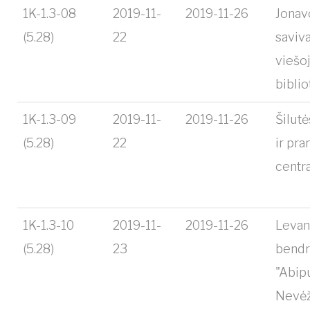
1K-1.3-08
2019-11-
2019-11-26
Jonav
(5.28)
22
saviv
viešoj
bibli
1K-1.3-09
2019-11-
2019-11-26
Šilutė
(5.28)
22
ir pr
centr
1K-1.3-10
2019-11-
2019-11-26
Levan
(5.28)
23
bend
"Abip
Nevėž