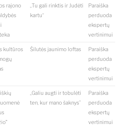
os rajono
„Tu gali rinktis ir Judėti
Paraiška
aldybės
kartu“
perduoda
i
ekspertų
oteka
vertinimui
s kultūros
Šilutės jaunimo loftas
Paraiška
amogų
perduoda
as
ekspertų
vertinimui
iškių
„Galiu augti ir tobulėti
Paraiška
ruomenė
ten, kur mano šaknys”
perduoda
us
ekspertų
io"
vertinimui