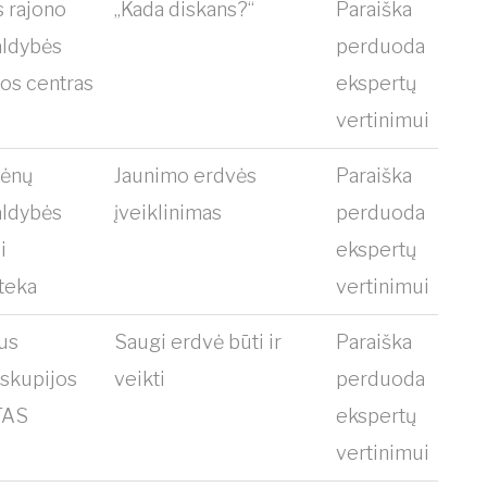
s rajono
„Kada diskans?“
Paraiška
aldybės
perduoda
ros centras
ekspertų
vertinimui
rėnų
Jaunimo erdvės
Paraiška
aldybės
įveiklinimas
perduoda
i
ekspertų
oteka
vertinimui
aus
Saugi erdvė būti ir
Paraiška
yskupijos
veikti
perduoda
TAS
ekspertų
vertinimui