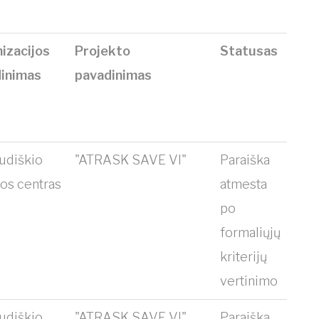
izacijos
Projekto
Statusas
inimas
pavadinimas
udiškio
"ATRASK SAVE VI"
Paraiška
ros centras
atmesta
po
formaliųjų
kriterijų
vertinimo
udiškio
"ATRASK SAVE VI"
Paraiška