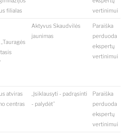
 gimnazijos
ekspertų
us filialas
vertinimui
Aktyvus Skaudvilės
Paraiška
jaunimas
perduoda
 „Tauragės
ekspertų
tasis
vertinimui
“
us atviras
„Įsiklausyti - padrąsinti
Paraiška
mo centras
- palydėt”
perduoda
ekspertų
vertinimui