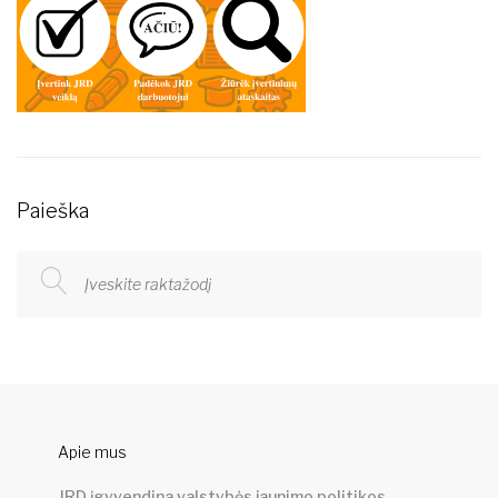
Paieška
Apie mus
JRD įgyvendina valstybės jaunimo politikos