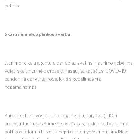
patirtis.
Skaitmeninės aplinkos svarba
Jaunimo reikalų agentūra dar labiau skatins ir jaunimo gebėjimą
veikti skaitmeninėje erdvėje. Pasaulį sukausčiusi COVID–19
pandemija dar kartą įrodė, jog šis gebėjimas yra
nepamainomas.
Kaip sakė Lietuvos jaunimo organizacijų tarybos (LiJOT)
prezidentas Lukas Kornelijus Vaičiakas, tokio masto jaunimo
politikos reforma buvo tik nepriklausomybės metų pradžioje,