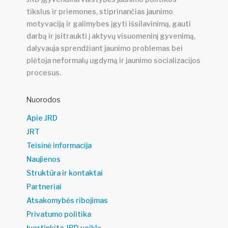
tikslus ir priemones, stiprinančias jaunimo
motyvaciją ir galimybes įgyti išsilavinimą, gauti
darbą ir įsitraukti į aktyvų visuomeninį gyvenimą,
dalyvauja sprendžiant jaunimo problemas bei
plėtoja neformalų ugdymą ir jaunimo socializacijos
procesus.
Nuorodos
Apie JRD
JRT
Teisinė informacija
Naujienos
Struktūra ir kontaktai
Partneriai
Atsakomybės ribojimas
Privatumo politika
Įvertinkite JRD veiklą