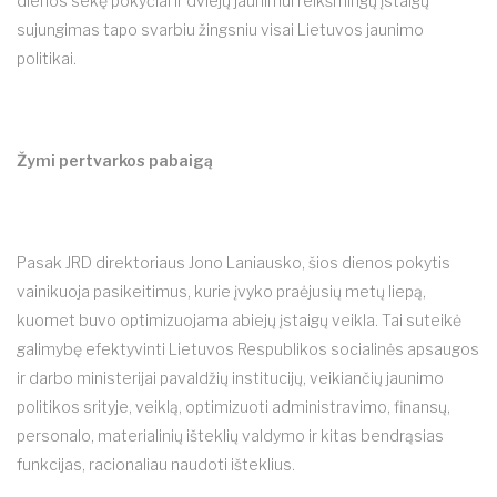
dienos sekę pokyčiai ir dviejų jaunimui reikšmingų įstaigų
sujungimas tapo svarbiu žingsniu visai Lietuvos jaunimo
politikai.
Žymi pertvarkos pabaigą
Pasak JRD direktoriaus Jono Laniausko, šios dienos pokytis
vainikuoja pasikeitimus, kurie įvyko praėjusių metų liepą,
kuomet buvo optimizuojama abiejų įstaigų veikla. Tai suteikė
galimybę efektyvinti Lietuvos Respublikos socialinės apsaugos
ir darbo ministerijai pavaldžių institucijų, veikiančių jaunimo
politikos srityje, veiklą, optimizuoti administravimo, finansų,
personalo, materialinių išteklių valdymo ir kitas bendrąsias
funkcijas, racionaliau naudoti išteklius.