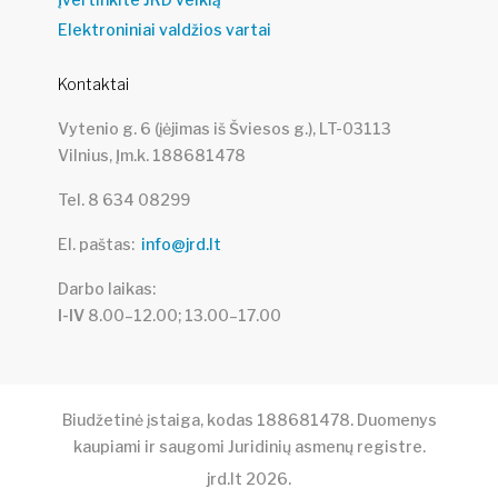
Elektroniniai valdžios vartai
Kontaktai
Vytenio g. 6 (įėjimas iš Šviesos g.), LT-03113
Vilnius, Įm.k. 188681478
Tel. 8 634 08299
El. paštas
info@jrd.lt
Darbo laikas
I-IV
8.00–12.00; 13.00–17.00
Biudžetinė įstaiga, kodas 188681478. Duomenys
kaupiami ir saugomi Juridinių asmenų registre.
jrd.lt
2026
.