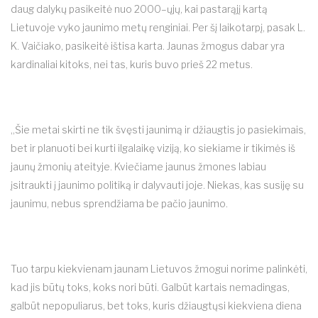
daug dalykų pasikeitė nuo 2000–ųjų, kai pastarąjį kartą
Lietuvoje vyko jaunimo metų renginiai. Per šį laikotarpį, pasak L.
K. Vaičiako, pasikeitė ištisa karta. Jaunas žmogus dabar yra
kardinaliai kitoks, nei tas, kuris buvo prieš 22 metus.
„Šie metai skirti ne tik švęsti jaunimą ir džiaugtis jo pasiekimais,
bet ir planuoti bei kurti ilgalaikę viziją, ko siekiame ir tikimės iš
jaunų žmonių ateityje. Kviečiame jaunus žmones labiau
įsitraukti į jaunimo politiką ir dalyvauti joje. Niekas, kas susiję su
jaunimu, nebus sprendžiama be pačio jaunimo.
Tuo tarpu kiekvienam jaunam Lietuvos žmogui norime palinkėti,
kad jis būtų toks, koks nori būti. Galbūt kartais nemadingas,
galbūt nepopuliarus, bet toks, kuris džiaugtųsi kiekviena diena