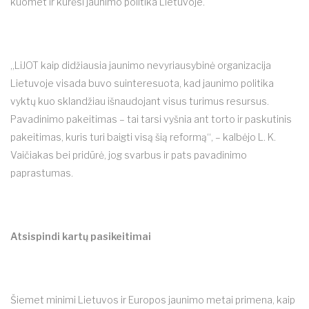
kuomet ir kūrėsi jaunimo politika Lietuvoje.
„LiJOT kaip didžiausia jaunimo nevyriausybinė organizacija
Lietuvoje visada buvo suinteresuota, kad jaunimo politika
vyktų kuo sklandžiau išnaudojant visus turimus resursus.
Pavadinimo pakeitimas – tai tarsi vyšnia ant torto ir paskutinis
pakeitimas, kuris turi baigti visą šią reformą“, – kalbėjo L. K.
Vaičiakas bei pridūrė, jog svarbus ir pats pavadinimo
paprastumas.
Atsispindi kartų pasikeitimai
Šiemet minimi Lietuvos ir Europos jaunimo metai primena, kaip