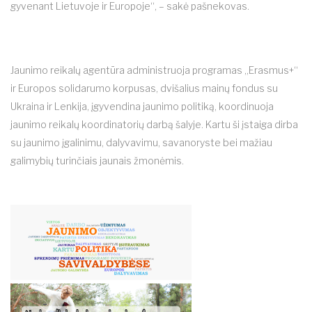
gyvenant Lietuvoje ir Europoje“, – sakė pašnekovas.
Jaunimo reikalų agentūra administruoja programas „Erasmus+“
ir Europos solidarumo korpusas, dvišalius mainų fondus su
Ukraina ir Lenkija, įgyvendina jaunimo politiką, koordinuoja
jaunimo reikalų koordinatorių darbą šalyje. Kartu ši įstaiga dirba
su jaunimo įgalinimu, dalyvavimu, savanoryste bei mažiau
galimybių turinčiais jaunais žmonėmis.