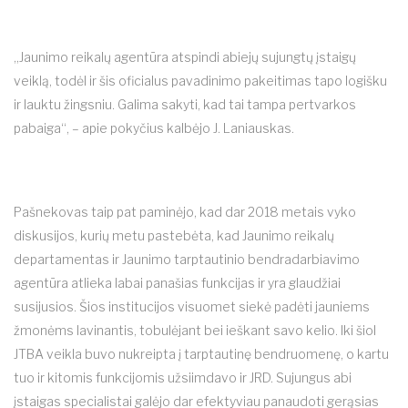
„Jaunimo reikalų agentūra atspindi abiejų sujungtų įstaigų
veiklą, todėl ir šis oficialus pavadinimo pakeitimas tapo logišku
ir lauktu žingsniu. Galima sakyti, kad tai tampa pertvarkos
pabaiga“, – apie pokyčius kalbėjo J. Laniauskas.
Pašnekovas taip pat paminėjo, kad dar 2018 metais vyko
diskusijos, kurių metu pastebėta, kad Jaunimo reikalų
departamentas ir Jaunimo tarptautinio bendradarbiavimo
agentūra atlieka labai panašias funkcijas ir yra glaudžiai
susijusios. Šios institucijos visuomet siekė padėti jauniems
žmonėms lavinantis, tobulėjant bei ieškant savo kelio. Iki šiol
JTBA veikla buvo nukreipta į tarptautinę bendruomenę, o kartu
tuo ir kitomis funkcijomis užsiimdavo ir JRD. Sujungus abi
įstaigas specialistai galėjo dar efektyviau panaudoti gerąsias