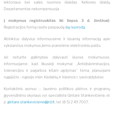
lektoriaus bei salės nuomos išlaidas. Kelionės išlaidų
Departamentas nekompensuoja.
Į mokymus registruokitės iki liepos 3 d. (imtinai)
.
Registracijos formą rasite paspaudę
šią nuorodą
.
Atrinktus dalyvius informuosime ir išsamią informaciją apie
vyksiančius mokymus jiems pranešime elektroniniu paštu.
Jei neturite galimybės dalyvauti šiuose mokymuose,
informuojame, kad likusieji mokymai „Antidiskriminacijos,
tolerancijos ir pagarbos kitam ugdymas“ tema, planuojami
rugpjūčio - rugsėjo mėn. Kėdainių ir Varėnos r. savivaldybėse.
Kontaktinis asmuo – Jaunimo politikos plėtros ir programų
įgyvendinimo skyriaus vyr. specialistė Gintarė Stankevičienė, el.
p.
gintare.stankeviciene@jrd.lt
, tel. (8 5) 2 49 7007.