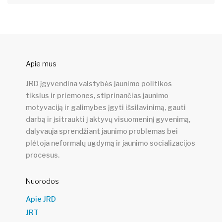
Apie mus
JRD įgyvendina valstybės jaunimo politikos
tikslus ir priemones, stiprinančias jaunimo
motyvaciją ir galimybes įgyti išsilavinimą, gauti
darbą ir įsitraukti į aktyvų visuomeninį gyvenimą,
dalyvauja sprendžiant jaunimo problemas bei
plėtoja neformalų ugdymą ir jaunimo socializacijos
procesus.
Nuorodos
Apie JRD
JRT