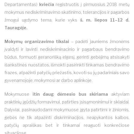
Departamentas)
kviečia
registruotis į pirmuosius 2018 metų
mokymus nediskriminavimo skatinimo, tolerancijos ir pagarbos
žmogui ugdymo tema, kurie vyks
š. m. liepos 11–12 d.
Tauragėje.
Mokymų organizavimo tikslai
– padėti jauniems žmonėms
įvaldyti ir lavinti nediskriminacinio ir pagarbaus bendravimo
būdus, formuoti geranorišką elgesį, gerinti gebėjimą atsisakyti
išankstinės nuostatos, išmokti pasirinkti tinkamas bendravimo
frazes, atpažinti patyčių priežastis, kovoti su jų padariniais savo
gyvenamojoje, mokymosi ar darbo aplinkoje.
Mokymuose
itin daug dėmesio bus skiriama
aktyviam
praktinių įgūdžių formavimui, patirties įsisąmoninimui ir sklaidai.
Dalyviai, pasinaudodami mokymuose įgyta patirtimi ir žiniomis,
gebės ne tik atpažinti diskriminacijos, neapykantos kalbos,
patyčių apraiškas bet ir tinkamai reaguoti konkrečiose
situacijose.