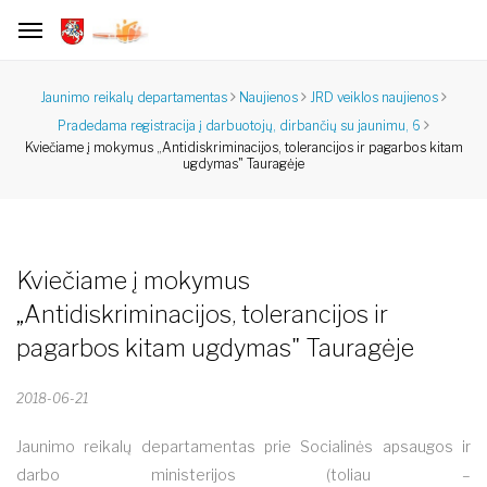
Jaunimo reikalų departamentas
Naujienos
JRD veiklos naujienos
Pradedama registracija į darbuotojų, dirbančių su jaunimu, 6
Kviečiame į mokymus „Antidiskriminacijos, tolerancijos ir pagarbos kitam
ugdymas" Tauragėje
Kviečiame į mokymus
„Antidiskriminacijos, tolerancijos ir
pagarbos kitam ugdymas" Tauragėje
2018-06-21
Jaunimo reikalų departamentas prie Socialinės apsaugos ir
darbo ministerijos (toliau –