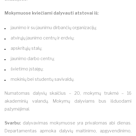
Mokymuose kviečiami dalyvauti atstovai iš:
jaunimo ir su jaunimu dirbančių organizacijų;
atvirųjų jaunimo centrų ir erdvių;
apskritųjų stalų;
jaunimo darbo centrų;
švietimo įstaigų;
mokinių bei studentų savivaldų.
Numatomas dalyvių skaičius – 20, mokymų trukmė – 16
akademinių valandų. Mokymų dalyviams bus išduodami
pažymėjimai.
Svarbu:
dalyvavimas mokymuose yra privalomas abi dienas.
Departamentas apmoka dalyvių maitinimo, apgyvendinimo,