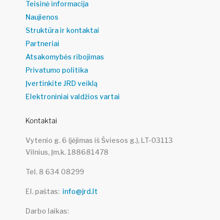
Teisinė informacija
Naujienos
Struktūra ir kontaktai
Partneriai
Atsakomybės ribojimas
Privatumo politika
Įvertinkite JRD veiklą
Elektroniniai valdžios vartai
Kontaktai
Vytenio g. 6 (įėjimas iš Šviesos g.), LT-03113
Vilnius, Įm.k. 188681478
Tel. 8 634 08299
El. paštas
info@jrd.lt
Darbo laikas