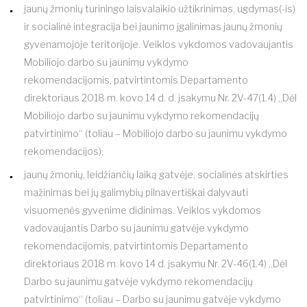
jaunų žmonių turiningo laisvalaikio užtikrinimas, ugdymas(-is)
ir socialinė integracija bei jaunimo įgalinimas jaunų žmonių
gyvenamojoje teritorijoje. Veiklos vykdomos vadovaujantis
Mobiliojo darbo su jaunimu vykdymo
rekomendacijomis, patvirtintomis Departamento
direktoriaus 2018 m. kovo 14 d. d. įsakymu Nr. 2V-47(1.4) „Dėl
Mobiliojo darbo su jaunimu vykdymo rekomendacijų
patvirtinimo“ (toliau – Mobiliojo darbo su jaunimu vykdymo
rekomendacijos);
jaunų žmonių, leidžiančių laiką gatvėje, socialinės atskirties
mažinimas bei jų galimybių pilnavertiškai dalyvauti
visuomenės gyvenime didinimas. Veiklos vykdomos
vadovaujantis Darbo su jaunimu gatvėje vykdymo
rekomendacijomis, patvirtintomis Departamento
direktoriaus 2018 m. kovo 14 d. įsakymu Nr. 2V-46(1.4) „Dėl
Darbo su jaunimu gatvėje vykdymo rekomendacijų
patvirtinimo“ (toliau – Darbo su jaunimu gatvėje vykdymo