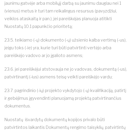
jaunimu gatvėje arba mobilųjį darbą su jaunimu daugiau nei 1
(vienus) metus ir turi tam reikalingus resursus (pavyzdžiui,
veiklos ataskaitą ir pan.), jei pareiškėjas planuoja atitikti
Nuostatų 10.1 papunkčio prioritetą;
23.5. teikiamo (-ų) dokumento (-ų) užsienio kalba vertimą (-us),
jeigu toks (-ie) yra, kurie turi būti patvirtinti vertėjo arba
pareiškėjo vadovo ar jo įgalioto asmens;
23.6. jei pareiškėjui atstovauja ne jo vadovas, dokumentą (-us),
patvirtinantį (-ius) asmens teisę veikti pareiškėjo vardu;
23.7. pagrindinio (-ių) projekto vykdytojo (-ų) kvalifikaciją, patirtį
ir gebėjimus įgyvendinti planuojamą projektą patvirtinančius
dokumentus.
Nuostatų išvardytų dokumentų kopijos privalo būti
patvirtintos laikantis Dokumentų rengimo taisyklių, patvirtintų