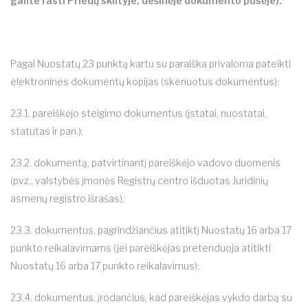
galite rasti Priedų skiltyje, dešinėje dokumento pusėje).
Pagal Nuostatų 23 punktą kartu su paraiška privaloma pateikti
elektronines dokumentų kopijas (skenuotus dokumentus):
23.1. pareiškėjo steigimo dokumentus (įstatai, nuostatai,
statutas ir pan.);
23.2. dokumentą, patvirtinantį pareiškėjo vadovo duomenis
(pvz., valstybės įmonės Registrų centro išduotas Juridinių
asmenų registro išrašas);
23.3. dokumentus, pagrindžiančius atitiktį Nuostatų 16 arba 17
punkto reikalavimams (jei pareiškėjas pretenduoja atitikti
Nuostatų 16 arba 17 punkto reikalavimus);
23.4. dokumentus, įrodančius, kad pareiškėjas vykdo darbą su