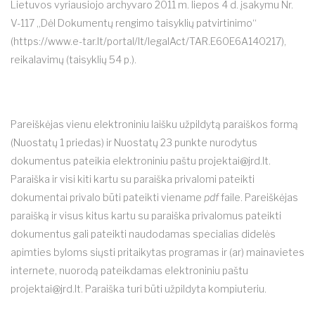
Lietuvos vyriausiojo archyvaro 2011 m. liepos 4 d. įsakymu Nr.
V-117 „Dėl Dokumentų rengimo taisyklių patvirtinimo“
(https://www.e-tar.lt/portal/lt/legalAct/TAR.E60E6A140217),
reikalavimų (taisyklių 54 p.).
Pareiškėjas vienu elektroniniu laišku užpildytą paraiškos formą
(Nuostatų 1 priedas) ir Nuostatų 23 punkte nurodytus
dokumentus pateikia elektroniniu paštu
projektai@jrd.lt
.
Paraiška ir visi kiti kartu su paraiška privalomi pateikti
dokumentai privalo būti pateikti viename
pdf
faile. Pareiškėjas
paraišką ir visus kitus kartu su paraiška privalomus pateikti
dokumentus gali pateikti naudodamas specialias didelės
apimties byloms siųsti pritaikytas programas ir (ar) mainavietes
internete, nuorodą pateikdamas elektroniniu paštu
projektai@jrd.lt
. Paraiška turi būti užpildyta kompiuteriu.