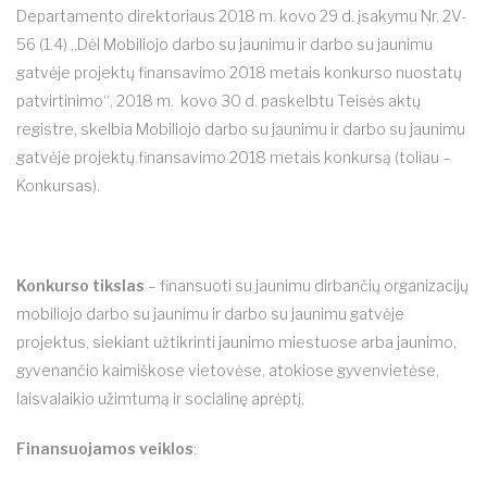
Departamento direktoriaus 2018 m. kovo 29 d. įsakymu Nr. 2V-
56 (1.4) „Dėl Mobiliojo darbo su jaunimu ir darbo su jaunimu
gatvėje projektų finansavimo 2018 metais konkurso nuostatų
patvirtinimo“, 2018 m. kovo 30 d. paskelbtu Teisės aktų
registre, skelbia Mobiliojo darbo su jaunimu ir darbo su jaunimu
gatvėje projektų finansavimo 2018 metais konkursą (toliau –
Konkursas).
Konkurso
tikslas
– finansuoti su jaunimu dirbančių organizacijų
mobiliojo darbo su jaunimu ir darbo su jaunimu gatvėje
projektus, siekiant užtikrinti jaunimo miestuose arba jaunimo,
gyvenančio kaimiškose vietovėse, atokiose gyvenvietėse,
laisvalaikio užimtumą ir socialinę aprėptį.
Finansuojamos veiklos
: