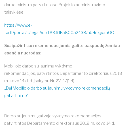
darbo ministro patvirtintose Projekto administravimo
taisyklėse.
https://www.e-
tar.lt/portal/lt/legalAct/TAR.91F58CC52438/hUHdxgqmOO
Susipažinti su rekomendacijomis galite paspaudę žemiau
esančia nuorodas:
Mobiliojo darbo su jaunimu vykdymo
rekomendacijos, patvirtintos Departamento direktoriaus 2018
m. kovo 14 d. d. įsakymu Nr. 2V-47(1.4)
„Dėl Mobiliojo darbo su jaunimu vykdymo rekomendacijų
patvirtinimo“
.
Darbo su jaunimu gatvėje vykdymo rekomendacijos,
patvirtintos Departamento direktoriaus 2018 m. kovo 14 d.