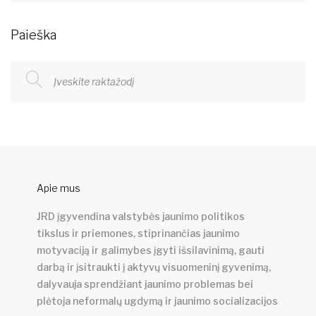
Paieška
Apie mus
JRD įgyvendina valstybės jaunimo politikos
tikslus ir priemones, stiprinančias jaunimo
motyvaciją ir galimybes įgyti išsilavinimą, gauti
darbą ir įsitraukti į aktyvų visuomeninį gyvenimą,
dalyvauja sprendžiant jaunimo problemas bei
plėtoja neformalų ugdymą ir jaunimo socializacijos