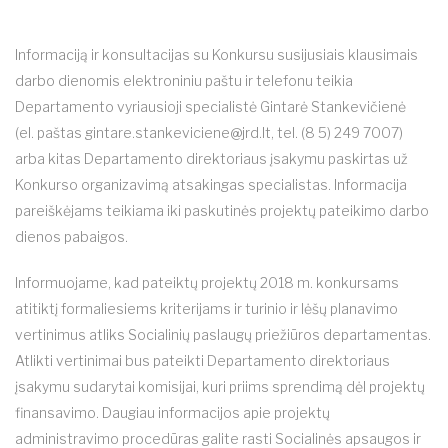
Informaciją ir konsultacijas su Konkursu susijusiais klausimais
darbo dienomis elektroniniu paštu ir telefonu teikia
Departamento vyriausioji specialistė Gintarė Stankevičienė
(el. paštas
gintare.stankeviciene@jrd.lt
, tel. (8 5) 249 7007)
arba kitas Departamento direktoriaus įsakymu paskirtas už
Konkurso organizavimą atsakingas specialistas. Informacija
pareiškėjams teikiama iki paskutinės projektų pateikimo darbo
dienos pabaigos.
Informuojame, kad pateiktų projektų 2018 m. konkursams
atitiktį formaliesiems kriterijams ir turinio ir lėšų planavimo
vertinimus atliks Socialinių paslaugų priežiūros departamentas.
Atlikti vertinimai bus pateikti Departamento direktoriaus
įsakymu sudarytai komisijai, kuri priims sprendimą dėl projektų
finansavimo. Daugiau informacijos apie projektų
administravimo procedūras galite rasti Socialinės apsaugos ir