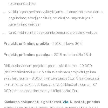
rekomendacijos);
veiklų organizavimas vykdytojams – planavimo, savo darbo
pagrindimo, atvejų analizės, refleksijos, supervizijos ir
įsivertinimo veiklos;
tarpžinybinio ir tarpsektorinio bendradarbiavimo veiklos.
Projektų priėmimo pradžia –
2018 m. kovo 30 d.
Projektų priėmimo pabaiga –
2018 m. balandžio 28 d.
Didžiausia vienam projektui galima skirti suma – 10 000
(dešimt tūkstančių) Eur. Mažiausia vienam projektui galima
skirti lėšų suma – 3 000 (trys tūkstančiai) Eur. Visa Konkursui
skirta Lietuvos Respublikos valstybės biudžeto suma – 87
000 (aštuoniasdešimt septyni tūkstančiai) Eur.
Konkurso dokumentus galite rasti
čia
. Nuostatų priedus