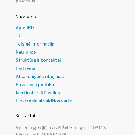
procesus.
Nuorodos
Apie JRD
JRT
Teisinė informacija
Naujienos
Struktūra ir kontaktai
Partneriai
Atsakomybės ribojimas
Privatumo politika
Įvertinkite JRD veiklą
Elektroniniai valdžios vartai
Kontaktai
Vytenio g. 6 (įėjimas iš Šviesos g.), LT-03113
Vilnius, Įm.k. 188681478