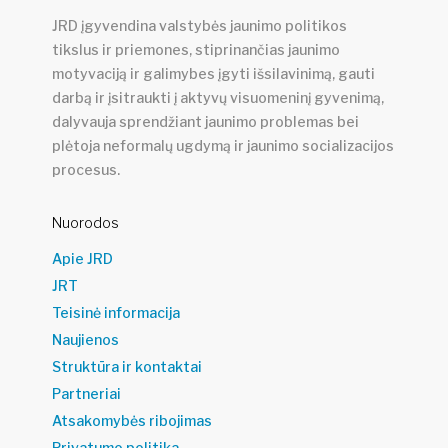
JRD įgyvendina valstybės jaunimo politikos
tikslus ir priemones, stiprinančias jaunimo
motyvaciją ir galimybes įgyti išsilavinimą, gauti
darbą ir įsitraukti į aktyvų visuomeninį gyvenimą,
dalyvauja sprendžiant jaunimo problemas bei
plėtoja neformalų ugdymą ir jaunimo socializacijos
procesus.
Nuorodos
Apie JRD
JRT
Teisinė informacija
Naujienos
Struktūra ir kontaktai
Partneriai
Atsakomybės ribojimas
Privatumo politika