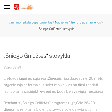
Jaunimo reikalų departamentas
Naujienos
Bendrosios naujienos
„Sniego Gniūžtės“ stovykla
„Sniego Gniūžtės“ stovykla
2020-08-24
Lietuvos jaunimo sąjunga „Žingsnis“ jau daugiau nei 20 metų
organizuoja neformalaus švietimo veiklas su tikslu padėti
jaunuoliams pasirinkti gyvenimo būdą be svaigiųjų medžiagų.
Remiantis „Sniego Gniūžtės" programa rugpjūčio 26–30
dienomis rengiama 5 dienų stovykla. Joje dalyviai stiprins