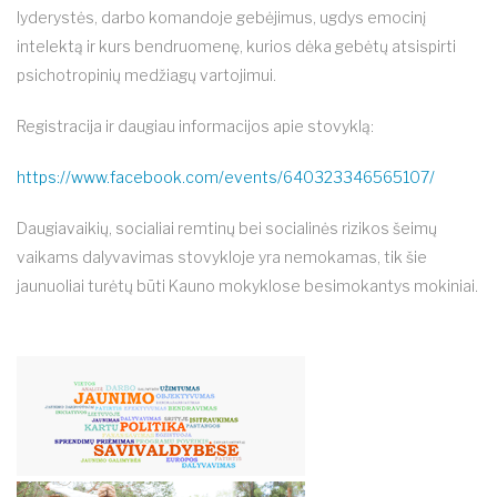
lyderystės, darbo komandoje gebėjimus, ugdys emocinį
intelektą ir kurs bendruomenę, kurios dėka gebėtų atsispirti
psichotropinių medžiagų vartojimui.
Registracija ir daugiau informacijos apie stovyklą:
https://www.facebook.com/
events/640323346565107/
Daugiavaikių, socialiai remtinų bei socialinės rizikos šeimų
vaikams dalyvavimas stovykloje yra nemokamas, tik šie
jaunuoliai turėtų būti Kauno mokyklose besimokantys mokiniai.