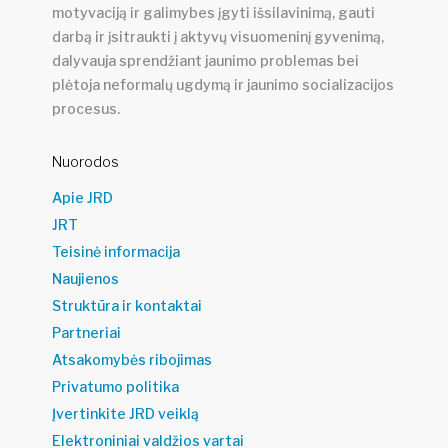
motyvaciją ir galimybes įgyti išsilavinimą, gauti
darbą ir įsitraukti į aktyvų visuomeninį gyvenimą,
dalyvauja sprendžiant jaunimo problemas bei
plėtoja neformalų ugdymą ir jaunimo socializacijos
procesus.
Nuorodos
Apie JRD
JRT
Teisinė informacija
Naujienos
Struktūra ir kontaktai
Partneriai
Atsakomybės ribojimas
Privatumo politika
Įvertinkite JRD veiklą
Elektroniniai valdžios vartai