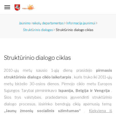
Jaunimo reikalų departamentas
Informacija jaunimui
Struktūrinio dialogo ciklas
Struktūrinis dialogas
Struktūrinio dialogo ciklas
2010-ųjų metų sausio 1-ąją dieną prasidėjo
pirmasis
struktūrinio dialogo ciklo laikotarpis
, kuris truko iki 2011-ųjų
metų birželio 30-osios dienos. Pirmojo ciklo metu Europos
Sąjungos Tarybai pirmininkavo
Ispanija, Belgija ir Vengrija
.
Šios trys valstybės, pradėdamos įgyvendinti struktūrinio
dialogo procesus, išsirinko bendrąją ciklą apėmusią temą:
„Jaunų žmonių socialinis užimtumas“
.
Kiekviena iš