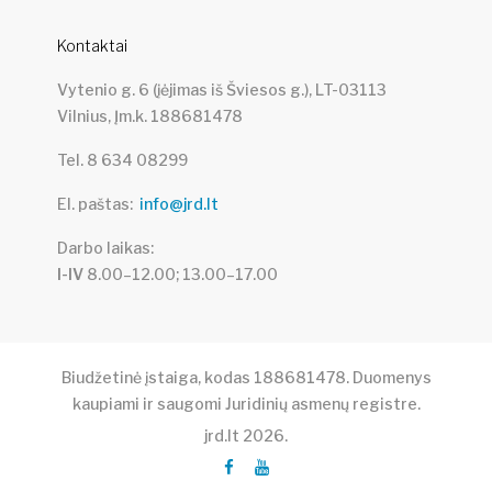
Kontaktai
Vytenio g. 6 (įėjimas iš Šviesos g.), LT-03113
Vilnius, Įm.k. 188681478
Tel. 8 634 08299
El. paštas
info@jrd.lt
Darbo laikas
I-IV
8.00–12.00; 13.00–17.00
Biudžetinė įstaiga, kodas 188681478. Duomenys
kaupiami ir saugomi Juridinių asmenų registre.
jrd.lt
2026
.