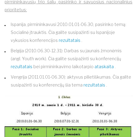
pirmininkavusių trio šalių pasirinko ir savuosius nacionalinius
prioritetus:
Ispanija, pirmininkavusi 2010.01.01-06.30, pasirinko temą:
Socialinė įtrauktis. Čia galite susipažinti su Ispanijoje
vykusios konferencijos
rezultatais
.
Belgija (2010.06.30-12.31): Darbas su jaunais žmonėmis
(angl. Youth work). Čia galite susipažinti su konferencijų
rezultatais
bei pirmininkavimo laikotarpio
ataskaita
.
Vengrija (2011.01.01-06.30): aktyvus pilietiškumas. Čia galite
susipažinti su konferencijų šia tema
rezultatais
.