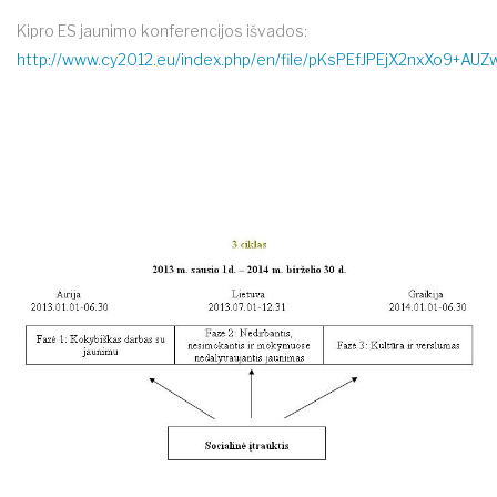
Kipro ES jaunimo konferencijos išvados:
http://www.cy2012.eu/index.php/en/file/pKsPEfJPEjX2nxXo9+AUZ