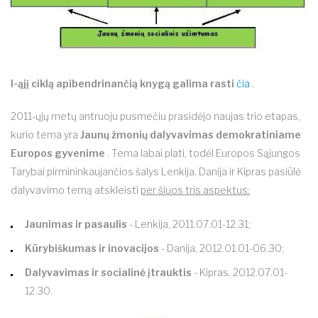
I-ąjį ciklą apibendrinančią knygą galima rasti
čia
.
2011-ųjų metų antruoju pusmečiu prasidėjo naujas trio etapas,
kurio tema yra
Jaunų žmonių dalyvavimas demokratiniame
Europos gyvenime
. Tema labai plati, todėl Europos Sąjungos
Tarybai pirmininkaujančios šalys Lenkija, Danija ir Kipras pasiūlė
dalyvavimo temą atskleisti
per šiuos tris aspektus:
Jaunimas ir pasaulis
- Lenkija, 2011.07.01-12.31;
Kūrybiškumas ir inovacijos
- Danija, 2012.01.01-06.30;
Dalyvavimas ir socialinė įtrauktis
- Kipras, 2012.07.01-
12.30.