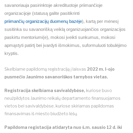
savanoriauja pasirinktoje akredituotoje priimančioje
organizacijoje (statusą galite pasitikrinti
priimančių organizacijų duomenų bazėje
), kartą per mėnesį
susitinka su savanorišką veiklą organizuojančios organizacijos
paskirtu mentoriumi(e), mokosi įveikti sunkumus, mokosi
apmąstyti patirtį bei įvardyti išmokimus, suformuluoti tobulėjimo
kryptis.
Skelbiame papildomą registraciją į laisvas
2022 m. I-ojo
pusmečio Jaunimo savanoriškos tarnybos vietas.
Registracija skelbiama savivaldybėse,
kuriose buvo
neužpildytos Jaunimo reikalų departamento finansuojamos
vietos bei savivaldybėse, kuriose skiriamas papildomas
finansavimas iš miesto biudžeto lėšų.
Papildoma registacija atidaryta nuo š.m. sausio 12 d. iki