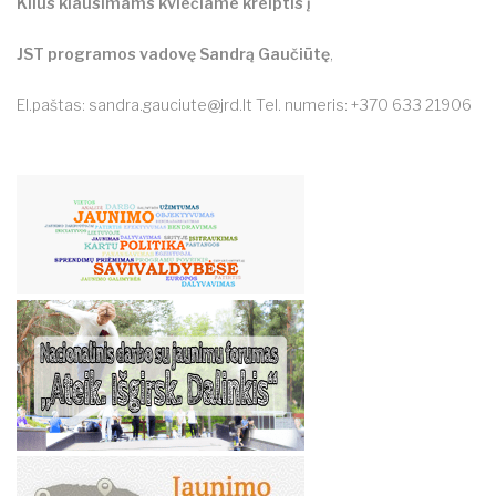
Kilus klausimams kviečiame kreiptis į
JST programos vadovę Sandrą Gaučiūtę
,
El.paštas:
sandra.gauciute@jrd.lt
Tel. numeris: +370 633 21906