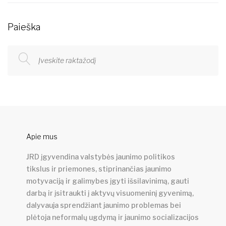
Paieška
Apie mus
JRD įgyvendina valstybės jaunimo politikos
tikslus ir priemones, stiprinančias jaunimo
motyvaciją ir galimybes įgyti išsilavinimą, gauti
darbą ir įsitraukti į aktyvų visuomeninį gyvenimą,
dalyvauja sprendžiant jaunimo problemas bei
plėtoja neformalų ugdymą ir jaunimo socializacijos