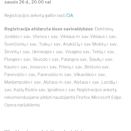
sausio 26 d., 20.00 val
.
Registracijos anketą galite rasti
ČIA
.
Registracija atidaryta šiose savivaldybėse
: Elektrėnų,
Joniškio r. sav., Utenos r. sav., Vilniaus m. sav. Vilniaus r. sav.,
Švenčionių r. sav., Trakų r. sav., Anykščių r. sav. Molėtų r. sav.,
Širvintų r. sav., Ukmergės r. sav., Visagino sav., Telšių r. sav.,
Plungės r. sav., Skuodo r. sav., Palangos sav., Šiaulių r. sav.,
Kauno r. sav., Jonavos r. sav., Prienų r. sav., Birštono sav.,
Panevėžio r. sav., Panevėžio m. sav., Vilkaviškio r. sav.,
Marijampolės r. sav., Alytaus m. sav., Alytaus r. sav., Lazdijų r.
sav., Kazlų Rūdos sav., Ignalinos r. sav. Registracijos anketą
rekomenduojame pildyti naudojantis Firefox, Microsoft Edge,
Opera naršyklėmis.