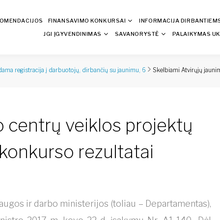
KOMENDACIJOS
FINANSAVIMO KONKURSAI
INFORMACIJA DIRBANTIEM
JGI ĮGYVENDINIMAS
SAVANORYSTĖ
PALAIKYMAS UK
Skelbiami Atvirųjų jauni
ama registracija į darbuotojų, dirbančių su jaunimu, 6
o centrų veiklos projektų
konkurso rezultatai
ugos ir darbo ministerijos (toliau – Departamentas),