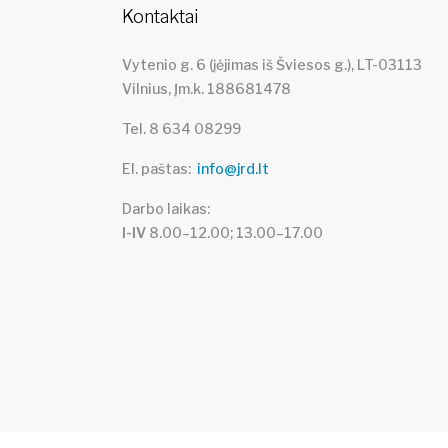
Kontaktai
Vytenio g. 6 (įėjimas iš Šviesos g.), LT-03113
Vilnius, Įm.k. 188681478
Tel. 8 634 08299
El. paštas
info@jrd.lt
Darbo laikas
I-IV
8.00–12.00; 13.00–17.00