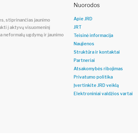
Nuorodos
Apie JRD
s, stiprinančias jaunimo
JRT
ukti į aktyvų visuomeninį
ja neformalų ugdymą ir jaunimo
Teisinė informacija
Naujienos
Struktūra ir kontaktai
Partneriai
Atsakomybės ribojimas
Privatumo politika
Įvertinkite JRD veiklą
Elektroniniai valdžios vartai