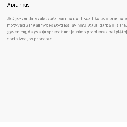
Apie mus
JRD įgyvendina valstybės jaunimo politikos tikslus ir priemone
motyvaciją ir galimybes įgyti išsilavinimą, gauti darbą ir įsitra
gyvenimą, dalyvauja sprendžiant jaunimo problemas bei plėto
socializacijos procesus.