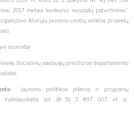
istro 2017 m. kovo 22 d. įsakymu Nr. A1-140 „Dėl
vimo 2017 metais konkurso nuostatų patvirtinimo“,
 organizavo Atvirųjų jaunimo centrų veiklos projektų
as).
tyvi nuoroda)
sisieks Socialinių paslaugų priežiūros departamento
alistai.
tamento
Jaunimo politikos plėtros ir programų
rė Vyšniauskaitė, tel. (8 5) 2 497 007, el. p.