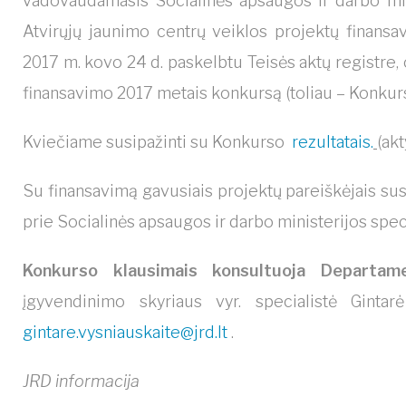
vadovaudamasis Socialinės apsaugos ir darbo min
Atvirųjų jaunimo centrų veiklos projektų finansa
2017 m. kovo 24 d. paskelbtu Teisės aktų registre,
finansavimo 2017 metais konkursą (toliau – Konkurs
Kviečiame susipažinti su Konkurso
rezultatais.
(ak
Su finansavimą gavusiais projektų pareiškėjais su
prie Socialinės apsaugos ir darbo ministerijos speci
Konkurso klausimais konsultuoja Depar
įgyvendinimo skyriaus vyr. specialistė Ginta
gintare.vysniauskaite@jrd.lt
.
JRD informacija