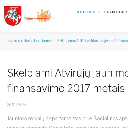
NAUJIENOS
COVID 19 RE
Jaunimo reikalų departamentas
Naujienos
JRD veiklos naujienos
Praded
Skelbiami Atvirųjų jaunim
finansavimo 2017 metais 
2017-05-23
Jaunimo reikalų departamentas prie Socialinės apsa