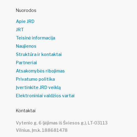
Nuorodos
Apie JRD
JRT
Teisinė informacija
Naujienos
Struktūra ir kontaktai
Partneriai
Atsakomybės ribojimas
Privatumo politika
Įvertinkite JRD veiklą
Elektroniniai valdžios vartai
Kontaktai
Vytenio g. 6 (įėjimas iš Šviesos g.), LT-03113
Vilnius, Įm.k. 188681478