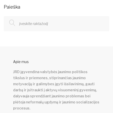
Paieška
Apie mus
JRD įgyvendina valstybės jaunimo politikos
tikslus ir priemones, stiprinančias jaunimo
motyvaciją ir galimybes įgyti išsilavinimą, gauti
darbą ir įsitraukti į aktyvų visuomeninį gyvenimą,
dalyvauja sprendžiant jaunimo problemas bei
plėtoja neformalų ugdymą ir jaunimo socializacijos
procesus.