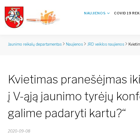
NAUJIENOS
COVID 19 RE
Kvieti
Jaunimo reikalų departamentas
Naujienos
JRD veiklos naujienos
Kvietimas pranešėjmas iki 
į V-ąją jaunimo tyrėjų ko
galime padaryti kartu?“
2020-09-08