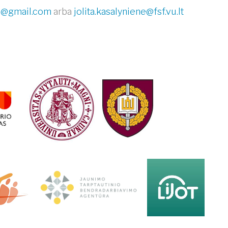
a@gmail.com
arba
jolita.kasalyniene@fsf.vu.lt