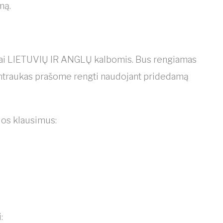
mą.
mai LIETUVIŲ IR ANGLŲ kalbomis. Bus rengiamas
santraukas prašome rengti naudojant pridedamą
uos klausimus:
: