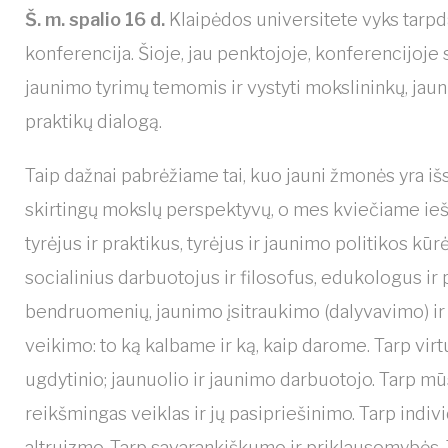
Š. m. spalio 16 d.
Klaipėdos universitete vyks tarpd
konferencija. Šioje, jau penktojoje, konferencijoje 
jaunimo tyrimų temomis ir vystyti mokslininkų, jau
praktikų dialogą.
Taip dažnai pabrėžiame tai, kuo jauni žmonės yra išski
skirtingų mokslų perspektyvų, o mes kviečiame ieškot
tyrėjus ir praktikus, tyrėjus ir jaunimo politikos k
socialinius darbuotojus ir filosofus, edukologus ir 
bendruomenių, jaunimo įsitraukimo (dalyvavimo) ir 
veikimo: to ką kalbame ir ką, kaip darome. Tarp vir
ugdytinio; jaunuolio ir jaunimo darbuotojo. Tarp mū
reikšmingas veiklas ir jų pasipriešinimo. Tarp indi
altruizmo. Tarp savarankiškumo ir priklausomybės. 