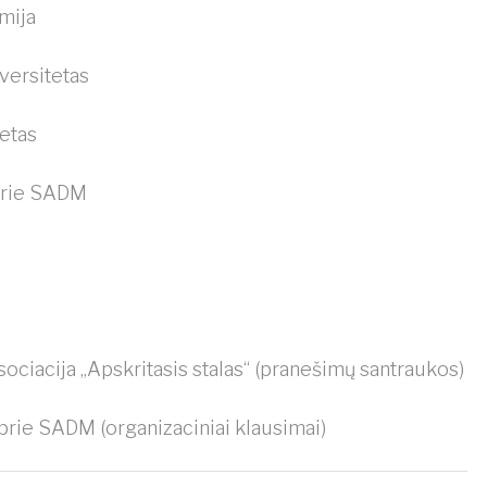
mija
versitetas
tetas
 prie SADM
ociacija „Apskritasis stalas“ (pranešimų santraukos)
prie SADM (organizaciniai klausimai)