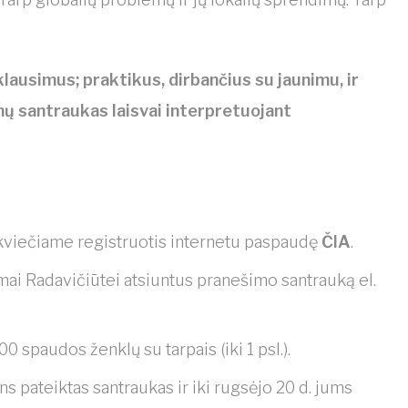
lausimus; praktikus, dirbančius su jaunimu, ir
mų santraukas laisvai interpretuojant
viečiame registruotis internetu paspaudę
ČIA
.
rmai Radavičiūtei atsiuntus pranešimo santrauką el.
000 spaudos ženklų su tarpais (iki 1 psl.).
s pateiktas santraukas ir iki rugsėjo 20 d. jums