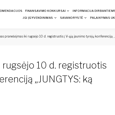
KOMENDACIJOS
FINANSAVIMO KONKURSAI
INFORMACIJA DIRBANTIEM
JGI ĮGYVENDINIMAS
SAVANORYSTĖ
PALAIKYMAS UK
mas pranešėjmas iki rugsėjo 10 d. registruotis į V-ąją jaunimo tyrėjų konferenciją
rugsėjo 10 d. registruotis
nferenciją „JUNGTYS: ką