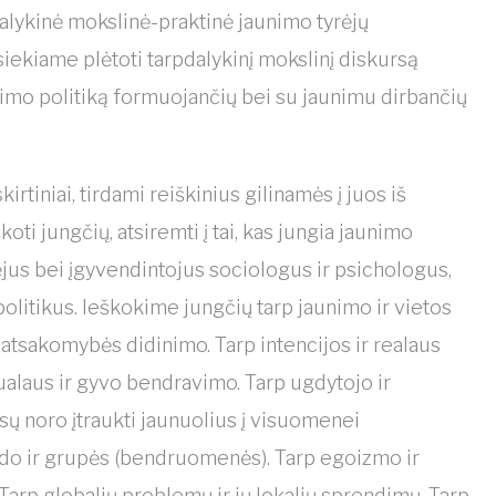
alykinė mokslinė-praktinė jaunimo tyrėjų
siekiame plėtoti tarpdalykinį mokslinį diskursą
nimo politiką formuojančių bei su jaunimu dirbančių
rtiniai, tirdami reiškinius gilinamės į juos iš
i jungčių, atsiremti į tai, kas jungia jaunimo
ūrėjus bei įgyvendintojus sociologus ir psichologus,
politikus. Ieškokime jungčių tarp jaunimo ir vietos
atsakomybės didinimo. Tarp intencijos ir realaus
tualaus ir gyvo bendravimo. Tarp ugdytojo ir
sų noro įtraukti jaunuolius į visuomenei
vido ir grupės (bendruomenės). Tarp egoizmo ir
Tarp globalių problemų ir jų lokalių sprendimų. Tarp