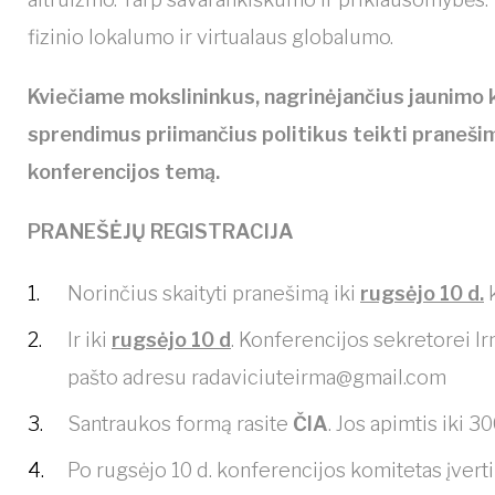
fizinio lokalumo ir virtualaus globalumo.
Kviečiame mokslininkus, nagrinėjančius jaunimo k
sprendimus priimančius politikus teikti praneši
konferencijos temą.
PRANEŠĖJŲ REGISTRACIJA
Norinčius skaityti pranešimą iki
rugsėjo 10 d.
k
Ir iki
rugsėjo 10 d
. Konferencijos sekretorei I
pašto adresu
radaviciuteirma@gmail.com
Santraukos formą rasite
ČIA
. Jos apimtis iki 3
Po rugsėjo 10 d. konferencijos komitetas įvertin