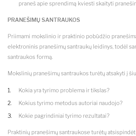
praneš apie sprendimą kviesti skaityti praneši
PRANEŠIMŲ SANTRAUKOS
Priimami mokslinio ir praktinio pobūdžio praneši
elektroninis pranešimų santraukų leidinys, todėl 
santraukos formą.
Mokslinių pranešimų santraukos turėtų atsakyti į ši
Kokia yra tyrimo problema ir tikslas?
Kokius tyrimo metodus autoriai naudojo?
Kokie pagrindiniai tyrimo rezultatai?
Praktinių pranešimų santraukose turėtų atsispindėti