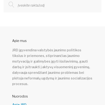
Apie mus
JRD įgyvendina valstybės jaunimo politikos
tikslus ir priemones, stiprinančias jaunimo
motyvaciją ir galimybes įgyti išsilavinimą, gauti
darbą ir įsitraukti į aktyvų visuomeninį gyvenimą,
dalyvauja sprendžiant jaunimo problemas bei
plėtoja neformalų ugdymą ir jaunimo socializacijos
procesus.
Nuorodos
Apie JRD