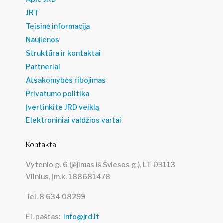
JRT
Teisinė informacija
Naujienos
Struktūra ir kontaktai
Partneriai
Atsakomybės ribojimas
Privatumo politika
Įvertinkite JRD veiklą
Elektroniniai valdžios vartai
Kontaktai
Vytenio g. 6 (įėjimas iš Šviesos g.), LT-03113
Vilnius, Įm.k. 188681478
Tel. 8 634 08299
El. paštas
info@jrd.lt