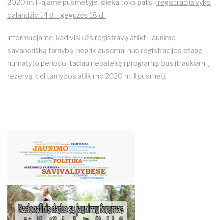
2020 m. II-ajame pusmetyje išlieka toks pats -
registracija vyks
balandžio 14 d. - gegužės 18 d.
Informuojame, kad visi užsiregistravę atlikti Jaunimo
savanorišką tarnybą, nepriklausomai nuo registracijos etape
numatyto periodo, tačiau nepatekę į programą, bus įtraukiami į
rezervą, dėl tarnybos atlikimo 2020 m. II pusmetį.