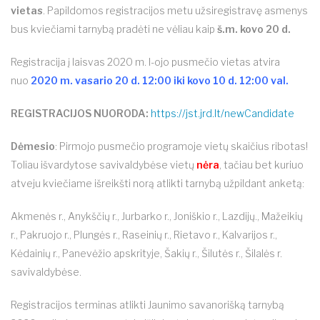
vietas
. Papildomos registracijos metu užsiregistravę asmenys
bus kviečiami tarnybą pradėti ne vėliau kaip
š.m. kovo 20 d.
Registracija į laisvas 2020 m. I-ojo pusmečio vietas atvira
nuo
2020 m. vasario 20 d. 12:00 iki kovo 10 d. 12:00 val.
REGISTRACIJOS NUORODA:
https://jst.jrd.lt/newCandidate
Dėmesio
: Pirmojo pusmečio programoje vietų skaičius ribotas!
Toliau išvardytose savivaldybėse vietų
nėra
, tačiau bet kuriuo
atveju kviečiame išreikšti norą atlikti tarnybą užpildant anketą:
Akmenės r., Anykščių r., Jurbarko r., Joniškio r., Lazdijų., Mažeikių
r., Pakruojo r., Plungės r., Raseinių r., Rietavo r., Kalvarijos r.,
Kėdainių r., Panevėžio apskrityje, Šakių r., Šilutės r., Šilalės r.
savivaldybėse.
Registracijos terminas atlikti Jaunimo savanorišką tarnybą