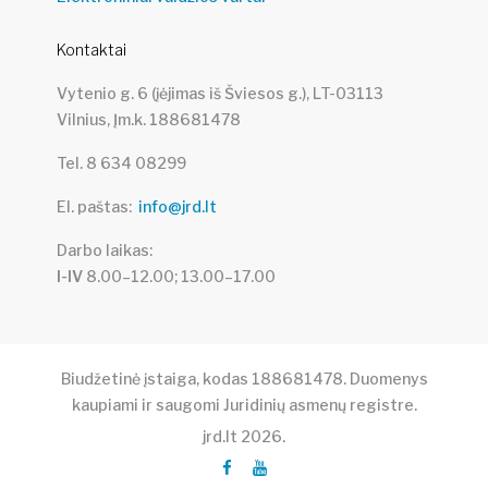
Kontaktai
Vytenio g. 6 (įėjimas iš Šviesos g.), LT-03113
Vilnius, Įm.k. 188681478
Tel. 8 634 08299
El. paštas
info@jrd.lt
Darbo laikas
I-IV
8.00–12.00; 13.00–17.00
Biudžetinė įstaiga, kodas 188681478. Duomenys
kaupiami ir saugomi Juridinių asmenų registre.
jrd.lt
2026
.