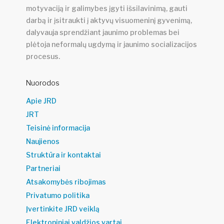
motyvaciją ir galimybes įgyti išsilavinimą, gauti
darbą ir įsitraukti į aktyvų visuomeninį gyvenimą,
dalyvauja sprendžiant jaunimo problemas bei
plėtoja neformalų ugdymą ir jaunimo socializacijos
procesus.
Nuorodos
Apie JRD
JRT
Teisinė informacija
Naujienos
Struktūra ir kontaktai
Partneriai
Atsakomybės ribojimas
Privatumo politika
Įvertinkite JRD veiklą
Elektroniniai valdžios vartai