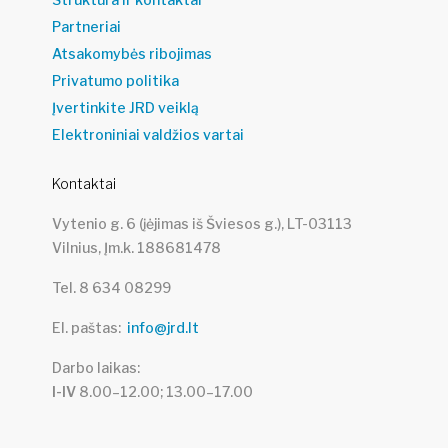
Partneriai
Atsakomybės ribojimas
Privatumo politika
Įvertinkite JRD veiklą
Elektroniniai valdžios vartai
Kontaktai
Vytenio g. 6 (įėjimas iš Šviesos g.), LT-03113
Vilnius, Įm.k. 188681478
Tel. 8 634 08299
El. paštas
info@jrd.lt
Darbo laikas
I-IV
8.00–12.00; 13.00–17.00