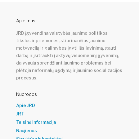
Apie mus
JRD įgyvendina valstybės jaunimo politikos
tikslus ir priemones, stiprinančias jaunimo
motyvaciją ir galimybes įgyti išsilavinimą, gauti
darbą ir įsitraukti į aktyvų visuomeninį gyvenimą,
dalyvauja sprendžiant jaunimo problemas bei
plėtoja neformalų ugdymą ir jaunimo socializacijos
procesus.
Nuorodos
Apie JRD
JRT
Teisinė informacija
Naujienos
Struktūra ir kontaktai