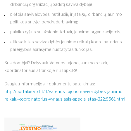
dirbančių organizacijų padėtį savivaldybėje;
plėtoja savivaldybės institucijų ir įstaigų, dirbančių jaunimo
politikos srityje, bendradarbiavimą;
palaiko ryšius su užsienio lietuvių jaunimo organizacijomis;
atlieka kitas savivaldybės jaunimo reikalų koordinatoriaus
pareigybės aprašyme nustatytas funkcijas.
Susidomėjai? Dalyvauk Varėnos rajono jaunimo reikalų
koordinatoriaus atrankoje ir #TapkJRK!
Daugiau informacijos ir dokumentų pateikimas:
http://portalas.vtd.lt/lt/varenos-rajono-savivaldybes-jaunimo-
reikalu-koordinatorius-vyriausiasis-specialistas-322;9561.html