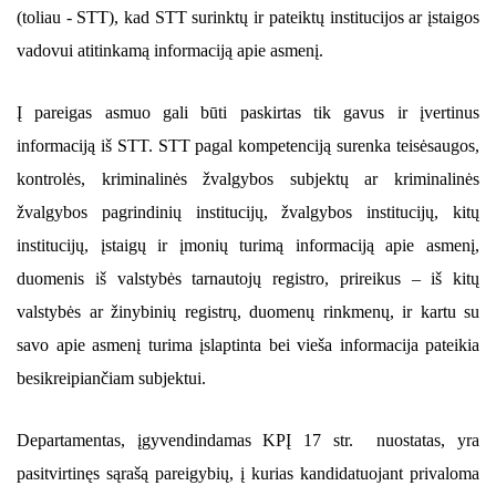
(toliau - STT), kad STT surinktų ir pateiktų institucijos ar įstaigos
vadovui atitinkamą informaciją apie asmenį.
Į pareigas asmuo gali būti paskirtas tik gavus ir įvertinus
informaciją iš STT. STT pagal kompetenciją surenka teisėsaugos,
kontrolės, kriminalinės žvalgybos subjektų ar kriminalinės
žvalgybos pagrindinių institucijų, žvalgybos institucijų, kitų
institucijų, įstaigų ir įmonių turimą informaciją apie asmenį,
duomenis iš valstybės tarnautojų registro, prireikus – iš kitų
valstybės ar žinybinių registrų, duomenų rinkmenų, ir kartu su
savo apie asmenį turima įslaptinta bei vieša informacija pateikia
besikreipiančiam subjektui.
Departamentas, įgyvendindamas KPĮ 17 str. nuostatas, yra
pasitvirtinęs sąrašą pareigybių, į kurias kandidatuojant privaloma