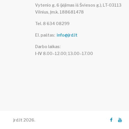
Vytenio g. 6 (įėjimas iš Šviesos g.), LT-03113
Vilnius, Įm.k. 188681478
Tel. 8 634 08299
El. paštas
info@jrd.lt
Darbo laikas
I-IV
8.00–12.00; 13.00–17.00
jrd.lt
2026
.