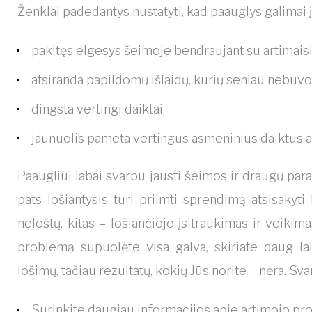
Ženklai padedantys nustatyti, kad paauglys galimai į
pakitęs elgesys šeimoje bendraujant su artimaisi
atsiranda papildomų išlaidų, kurių seniau nebuvo
dingsta vertingi daiktai,
jaunuolis pameta vertingus asmeninius daiktus ar t
Paaugliui labai svarbu jausti šeimos ir draugų par
pats lošiantysis turi priimti sprendimą atsisakyt
neloštų, kitas – lošiančiojo įsitraukimas ir veikimas.
problemą supuolėte visa galva, skiriate daug lai
lošimų, tačiau rezultatų, kokių Jūs norite – nėra. S
Surinkite daugiau informacijos apie artimojo probl