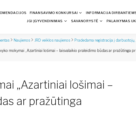
KOMENDACIJOS
FINANSAVIMO KONKURSAI
INFORMACIJA DIRBANTIEM
JGI ĮGYVENDINIMAS
SAVANORYSTĖ
PALAIKYMAS UK
mentas
Naujienos
JRD veiklos naujienos
Pradedama registracija į darbuotojų,
įvyko mokymai „Azartiniai lošimai – laisvalaikio praleidimo būdas ar pražūtinga 
i „Azartiniai lošimai –
das ar pražūtinga