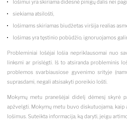
lošimui yra skiriama didesnė pinigų dalis nei pa
siekiama atsilošti,
lošimams skiriamas biudžetas viršija realias as
lošimas yra tęstinio pobūdžio, ignoruojamos ga
Probleminiai lošėjai lošia nepriklausomai nuo sav
linksmi ar prislėgti. Iš to atsiranda probleminis l
problemos svarbiausiose gyvenimo srityje (namuo
suprasdami, negali atsisakyti poreikio lošti.
Mokymų metu pranešėjai didelį dėmesį skyrė paau
apžvelgti. Mokymų metu buvo diskutuojama, kaip atp
lošimus. Suteikta informacija, ką daryti, jeigu arti