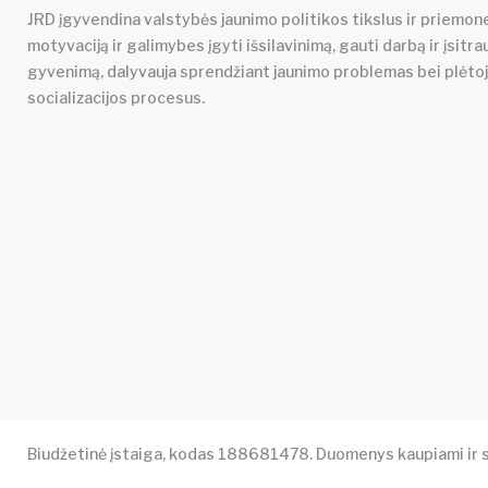
JRD įgyvendina valstybės jaunimo politikos tikslus ir priemone
motyvaciją ir galimybes įgyti išsilavinimą, gauti darbą ir įsitra
gyvenimą, dalyvauja sprendžiant jaunimo problemas bei plėto
socializacijos procesus.
Biudžetinė įstaiga, kodas 188681478. Duomenys kaupiami ir s