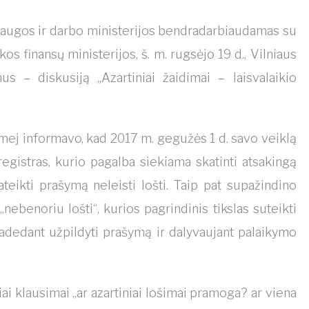
saugos ir darbo ministerijos bendradarbiaudamas su
 finansų ministerijos, š. m. rugsėjo 19 d., Vilniaus
 – diskusiją „Azartiniai žaidimai – laisvalaikio
mej informavo, kad 2017 m. gegužės 1 d. savo veiklą
gistras, kurio pagalba siekiama skatinti atsakingą
eikti prašymą neleisti lošti. Taip pat supažindino
nebenoriu lošti“, kurios pagrindinis tikslas suteikti
adedant užpildyti prašymą ir dalyvaujant palaikymo
 klausimai „ar azartiniai lošimai pramoga? ar viena