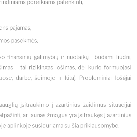
grindiniams poreikiams patenkinti,
mens pajamas,
limos pasekmės;
o finansinių galimybių ir nuotaikų, būdami liūdni,
ošimas – tai rizikingas lošimas, dėl kurio formuojasi
se, darbe, šeimoje ir kita). Probleminiai lošėjai
glių įsitraukimo į azartinius žaidimus situacijai
ažinti, ar jaunas žmogus yra įsitraukęs į azartinius
moje aplinkoje susiduriama su šia priklausomybe.