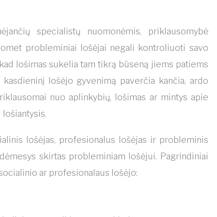
nėjančių specialistų nuomonėmis, priklausomybė
uomet probleminiai lošėjai negali kontroliuoti savo
 kad lošimas sukelia tam tikrą būseną jiems patiems
ai kasdieninį lošėjo gyvenimą paverčia kančia, ardo
riklausomai nuo aplinkybių, lošimas ar mintys apie
 lošiantysis.
alinis lošėjas, profesionalus lošėjas ir probleminis
as dėmesys skirtas probleminiam lošėjui. Pagrindiniai
ocialinio ar profesionalaus lošėjo: