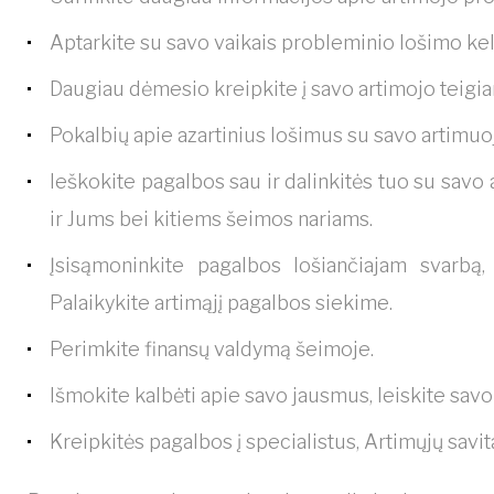
Aptarkite su savo vaikais probleminio lošimo ke
Daugiau dėmesio kreipkite į savo artimojo teigiam
Pokalbių apie azartinius lošimus su savo artimuo
Ieškokite pagalbos sau ir dalinkitės tuo su savo 
ir Jums bei kitiems šeimos nariams.
Įsisąmoninkite pagalbos lošiančiajam svarbą, 
Palaikykite artimąjį pagalbos siekime.
Perimkite finansų valdymą šeimoje.
Išmokite kalbėti apie savo jausmus, leiskite savo
Kreipkitės pagalbos į specialistus, Artimųjų sav