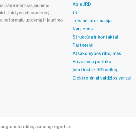
Apie JRD
s, stiprinančias jaunimo
JRT
ukti į aktyvų visuomeninį
ja neformalų ugdymą ir jaunimo
Teisinė informacija
Naujienos
Struktūra ir kontaktai
Partneriai
Atsakomybės ribojimas
Privatumo politika
Įvertinkite JRD veiklą
Elektroniniai valdžios vartai
augomi Juridinių asmenų registre.