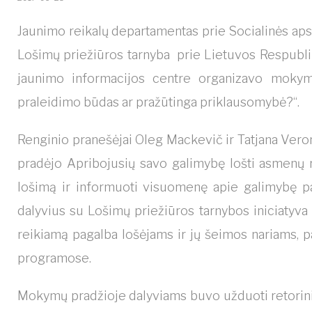
Jaunimo reikalų departamentas prie Socialinės ap
Lošimų priežiūros tarnyba prie Lietuvos Respublikos
jaunimo informacijos centre organizavo mokymus
praleidimo būdas ar pražūtinga priklausomybė?“.
Renginio pranešėjai Oleg Mackevič ir Tatjana Vero
pradėjo Apribojusių savo galimybę lošti asmenų re
lošimą ir informuoti visuomenę apie galimybę pat
dalyvius su Lošimų priežiūros tarnybos iniciatyva „
reikiamą pagalba lošėjams ir jų šeimos nariams, p
programose.
Mokymų pradžioje dalyviams buvo užduoti retoriniai