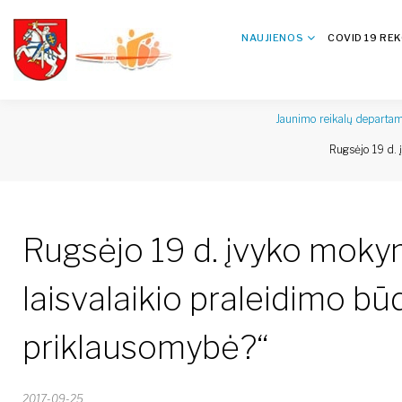
NAUJIENOS
COVID 19 RE
Jaunimo reikalų departa
Rugsėjo 19 d. 
Rugsėjo 19 d. įvyko mokyma
laisvalaikio praleidimo bū
priklausomybė?“
2017-09-25