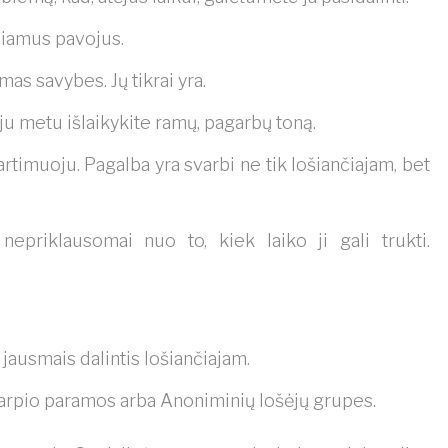
liamus pavojus.
as savybes. Jų tikrai yra.
ju metu išlaikykite ramų, pagarbų toną.
artimuoju. Pagalba yra svarbi ne tik lošiančiajam, bet
nepriklausomai nuo to, kiek laiko ji gali trukti.
 jausmais dalintis lošiančiajam.
itarpio paramos arba Anoniminių lošėjų grupes.