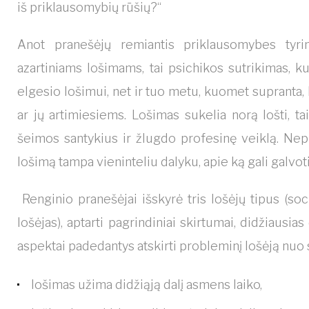
iš priklausomybių rūšių?“
Anot pranešėjų remiantis priklausomybes tyri
azartiniams lošimams, tai psichikos sutrikimas, k
elgesio lošimui, net ir tuo metu, kuomet supranta,
ar jų artimiesiems. Lošimas sukelia norą lošti, t
šeimos santykius ir žlugdo profesinę veiklą. Nep
lošimą tampa vieninteliu dalyku, apie ką gali galvoti
Renginio pranešėjai išskyrė tris lošėjų tipus (soci
lošėjas), aptarti pagrindiniai skirtumai, didžiausi
aspektai padedantys atskirti probleminį lošėją nuo s
lošimas užima didžiąją dalį asmens laiko,