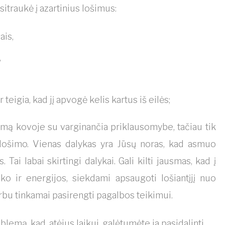
sitraukė į azartinius lošimus:
ais,
,
eigia, kad jį apvogė kelis kartus iš eilės;
amą kovoje su varginančia priklausomybe, tačiau tik
i lošimo. Vienas dalykas yra Jūsų noras, kad asmuo
 Tai labai skirtingi dalykai. Gali kilti jausmas, kad į
ko ir energijos, siekdami apsaugoti lošiantįjį nuo
varbu tinkamai pasirengti pagalbos teikimui.
emą, kad, atėjus laikui, galėtumėte ja pasidalinti.