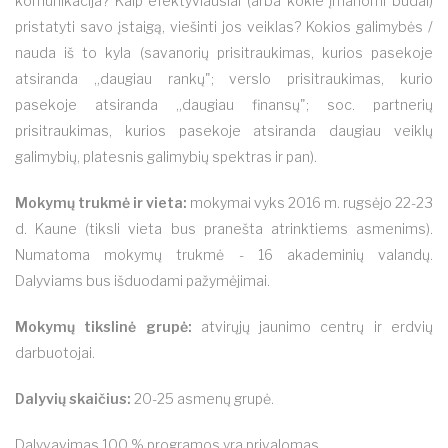
komunikacija? Kaip efektyviausiai (arba kokie įmanomi būdai)
pristatyti savo įstaigą, viešinti jos veiklas? Kokios galimybės /
nauda iš to kyla (savanorių prisitraukimas, kurios pasekoje
atsiranda „daugiau rankų"; verslo prisitraukimas, kurio
pasekoje atsiranda „daugiau finansų"; soc. partnerių
prisitraukimas, kurios pasekoje atsiranda daugiau veiklų
galimybių, platesnis galimybių spektras ir pan).
Mokymų trukmė ir vieta:
mokymai vyks 2016 m. rugsėjo 22-23
d. Kaune (tiksli vieta bus pranešta atrinktiems asmenims).
Numatoma mokymų trukmė - 16 akademinių valandų.
Dalyviams bus išduodami pažymėjimai.
Mokymų tikslinė grupė:
atvirųjų jaunimo centrų ir erdvių
darbuotojai.
Dalyvių skaičius:
20-25 asmenų grupė.
Dalyvavimas 100 % programos yra privalomas.