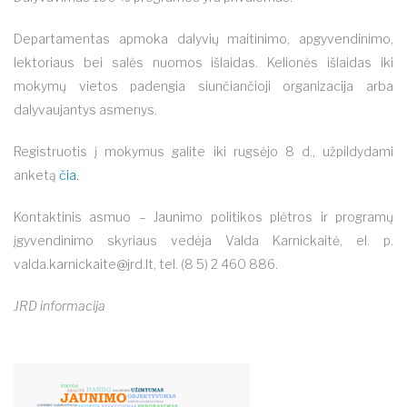
Departamentas apmoka dalyvių maitinimo, apgyvendinimo,
lektoriaus bei salės nuomos išlaidas. Kelionės išlaidas iki
mokymų vietos padengia siunčiančioji organizacija arba
dalyvaujantys asmenys.
Registruotis į mokymus galite iki rugsėjo 8 d., užpildydami
anketą
čia.
Kontaktinis asmuo – Jaunimo politikos plėtros ir programų
įgyvendinimo skyriaus vedėja Valda Karnickaitė, el. p.
valda.karnickaite@jrd.lt
, tel. (8 5) 2 460 886.
JRD informacija