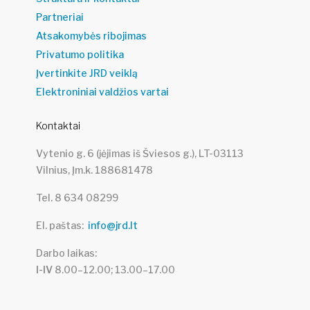
Partneriai
Atsakomybės ribojimas
Privatumo politika
Įvertinkite JRD veiklą
Elektroniniai valdžios vartai
Kontaktai
Vytenio g. 6 (įėjimas iš Šviesos g.), LT-03113
Vilnius, Įm.k. 188681478
Tel. 8 634 08299
El. paštas
info@jrd.lt
Darbo laikas
I-IV
8.00–12.00; 13.00–17.00