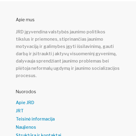
Apie mus
JRD įgyvendina valstybės jaunimo politikos
tikslus ir priemones, stiprinančias jaunimo
motyvaciją ir galimybes įgyti išsilavinimą, gauti
darbą ir įsitraukti į aktyvų visuomeninį gyvenimą,
dalyvauja sprendžiant jaunimo problemas bei
plėtoja neformalų ugdymą ir jaunimo socializacijos
procesus.
Nuorodos
Apie JRD
JRT
Teisinė informacija
Naujienos
Struktūra ir kontaktai