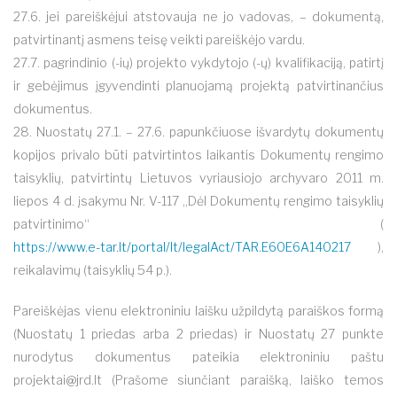
27.6. jei pareiškėjui atstovauja ne jo vadovas, – dokumentą,
patvirtinantį asmens teisę veikti pareiškėjo vardu.
27.7. pagrindinio (-ių) projekto vykdytojo (-ų) kvalifikaciją, patirtį
ir gebėjimus įgyvendinti planuojamą projektą patvirtinančius
dokumentus.
28. Nuostatų 27.1. – 27.6. papunkčiuose išvardytų dokumentų
kopijos privalo būti patvirtintos laikantis Dokumentų rengimo
taisyklių, patvirtintų Lietuvos vyriausiojo archyvaro 2011 m.
liepos 4 d. įsakymu Nr. V-117 „Dėl Dokumentų rengimo taisyklių
patvirtinimo“ (
https://www.e-tar.lt/portal/lt/legalAct/TAR.E60E6A140217
),
reikalavimų (taisyklių 54 p.).
Pareiškėjas vienu elektroniniu laišku užpildytą paraiškos formą
(Nuostatų 1 priedas arba 2 priedas) ir Nuostatų 27 punkte
nurodytus dokumentus pateikia elektroniniu paštu
projektai@jrd.lt
(Prašome siunčiant paraišką, laiško temos