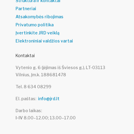
Struktūra ir kontaktai
Partneriai
Atsakomybės ribojimas
Privatumo politika
Įvertinkite JRD veiklą
Elektroniniai valdžios vartai
Kontaktai
Vytenio g. 6 (įėjimas iš Šviesos g.), LT-03113
Vilnius, Įm.k. 188681478
Tel. 8 634 08299
El. paštas
info@jrd.lt
Darbo laikas
I-IV
8.00–12.00; 13.00–17.00