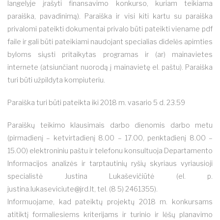
langelyje įrašyti finansavimo konkurso, kuriam teikiama
paraiška, pavadinimą). Paraiška ir visi kiti kartu su paraiška
privalomi pateikti dokumentai privalo būti pateikti viename pdf
faile ir gali būti pateikiami naudojant specialias didelės apimties
byloms siųsti pritaikytas programas ir (ar) mainavietes
internete (atsiunčiant nuorodą į mainavietę el. paštu). Paraiška
turi būti užpildyta kompiuteriu.
Paraiška turi būti pateikta iki 2018 m. vasario 5 d. 23.59
Paraiškų teikimo klausimais darbo dienomis darbo metu
(pirmadienį – ketvirtadienį 8.00 – 17.00, penktadienį 8.00 –
15.00) elektroniniu paštu ir telefonu konsultuoja Departamento
Informacijos analizės ir tarptautinių ryšių skyriaus vyriausioji
specialistė Justina Lukaševičiūtė (el. p.
justina.lukaseviciute@jrd.lt
, tel. (8 5) 2461355).
Informuojame, kad pateiktų projektų 2018 m. konkursams
atitiktį formaliesiems kriterijams ir turinio ir lėšų planavimo