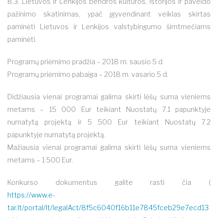
8.3. Lietuvos ir Lenkijos bendros kultūros, istorijos ir paveldo
pažinimo skatinimas, ypač įgyvendinant veiklas skirtas
paminėti Lietuvos ir Lenkijos valstybingumo šimtmečiams
paminėti.
Programų priėmimo pradžia – 2018 m. sausio 5 d.
Programų priėmimo pabaiga – 2018 m. vasario 5 d.
Didžiausia vienai programai galima skirti lėšų suma vieniems
metams – 15 000 Eur teikiant Nuostatų 7.1 papunktyje
numatytą projektą ir 5 500 Eur teikiant Nuostatų 7.2
papunktyje numatytą projektą.
Mažiausia vienai programai galima skirti lėšų suma vieniems
metams – 1 500 Eur.
Konkurso dokumentus galite rasti čia (
https://www.e-
tar.lt/portal/lt/legalAct/8f5c6040f16b11e7845fceb29e7ecd13