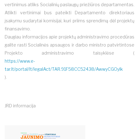
vertinimus atliks Socialinių paslaugų priežiūros departamentas.
Atlikti vertinimai bus pateikti Departamento direktoriaus
įsakymu sudarytai komisijai, kuri priims sprendimą dėl projektų
finansavimo.
Daugiau informacijos apie projektų administravimo procedūras
galite rasti Socialinės apsaugos ir darbo ministro patvirtintose
Projekto administravimo taisyklėse (
https://www.e-
tar.lt/portal/lt/legalAct/TAR.91F58CC52438/AwwyCGOylk
).
JRD informacija