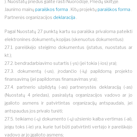
). Nuostatų priedus galite rasti Nuorodoje, Priedų skiltyje.
Jaunimo mainų
paraiškos forma
. Kitų projektų
paraiškos forma
.
Partnerės organizacijos
deklaracija
.
Pagal Nuostatų 27 punktą kartu su paraiška privaloma pateikti
elektronines dokumentų kopijas (skenuotus dokumentus):
27.1. pareiškėjo steigimo dokumentus (įstatus, nuostatus ar
kt.);
27.2. bendradarbiavimo sutartis (-ys) (jei tokia (-ios) yra);
27.3. dokumentą (-us), įrodančio (-ių) papildomą projekto
finansavimą (jei papildomas finansavimas yra);
27.4. partnerio užpildytą (-as) partnerystės deklaraciją (-as)
(Nuostatų 4 priedas), pasirašytą organizacijos vadovo ar jo
įgalioto asmens ir patvirtintas organizacijų antspaudais, jei
antspaudus jos privalo turėti;
27.5. teikiamo (-ų) dokumento (-ų) užsienio kalba vertimas (-ai),
jeigu toks (-ie) yra, kurie turi būti patvirtinti vertėjo ir pareiškėjo
vadovo ar jo įgalioto asmens;