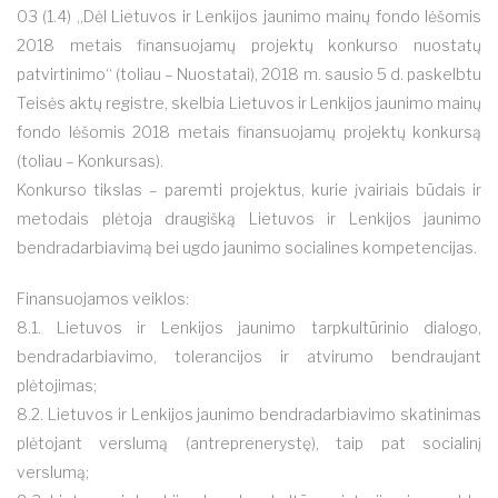
03 (1.4) „Dėl Lietuvos ir Lenkijos jaunimo mainų fondo lėšomis
2018 metais finansuojamų projektų konkurso nuostatų
patvirtinimo“ (toliau – Nuostatai), 2018 m. sausio 5 d. paskelbtu
Teisės aktų registre, skelbia Lietuvos ir Lenkijos jaunimo mainų
fondo lėšomis 2018 metais finansuojamų projektų konkursą
(toliau – Konkursas).
Konkurso tikslas – paremti projektus, kurie įvairiais būdais ir
metodais plėtoja draugišką Lietuvos ir Lenkijos jaunimo
bendradarbiavimą bei ugdo jaunimo socialines kompetencijas.
Finansuojamos veiklos:
8.1. Lietuvos ir Lenkijos jaunimo tarpkultūrinio dialogo,
bendradarbiavimo, tolerancijos ir atvirumo bendraujant
plėtojimas;
8.2. Lietuvos ir Lenkijos jaunimo bendradarbiavimo skatinimas
plėtojant verslumą (antreprenerystę), taip pat socialinį
verslumą;