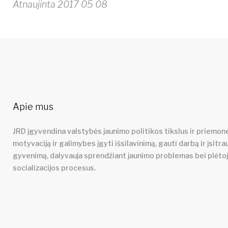
Atnaujinta 2017 05 08
Apie mus
JRD įgyvendina valstybės jaunimo politikos tikslus ir priemone
motyvaciją ir galimybes įgyti išsilavinimą, gauti darbą ir įsitra
gyvenimą, dalyvauja sprendžiant jaunimo problemas bei plėto
socializacijos procesus.