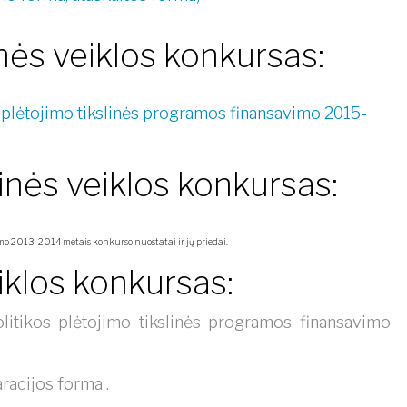
ės veiklos konkursas:
 plėtojimo tikslinės programos finansavimo 2015-
nės veiklos konkursas:
imo 2013–2014 metais konkurso nuostatai ir jų priedai.
iklos konkursas:
litikos plėtojimo tikslinės programos finansavimo
racijos forma
.