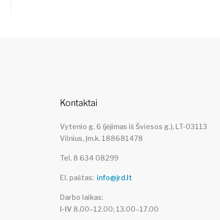
Kontaktai
Vytenio g. 6 (įėjimas iš Šviesos g.), LT-03113
Vilnius, Įm.k. 188681478
Tel. 8 634 08299
El. paštas
info@jrd.lt
Darbo laikas
I-IV
8.00–12.00; 13.00–17.00