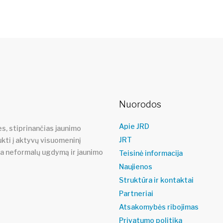
Nuorodos
Apie JRD
s, stiprinančias jaunimo
JRT
ukti į aktyvų visuomeninį
ja neformalų ugdymą ir jaunimo
Teisinė informacija
Naujienos
Struktūra ir kontaktai
Partneriai
Atsakomybės ribojimas
Privatumo politika