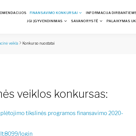
KOMENDACIJOS
FINANSAVIMO KONKURSAI
INFORMACIJA DIRBANTIEM
JGI ĮGYVENDINIMAS
SAVANORYSTĖ
PALAIKYMAS UK
Konkurso nuostatai
cinė veikla
ės veiklos konkursas:
 plėtojimo tikslinės programos finansavimo 2020-
.lt:8099/login