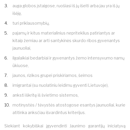
auga globos įstaigose, ruošiasi iš jų išeiti arba jau yra iš jų
išėję,
turi priklausomybių,
pajamų ir kitus materialinius nepriteklius patiriantys ar
kitaip žemiau ar arti santykinės skurdo ribos gyvenantys
jaunuoliai,
ilgalaikiai bedarbiai ir gyvenantys žemo intensyvumo namų
ūkiuose,
jaunos, rizikos grupei priskiriamos, šeimos
imigrantai (su nuolatiniu leidimu gyventi Lietuvoje),
anksti iškritę iš švietimo sistemos,
motinystės / tėvystės atostogose esantys jaunuoliai, kurie
atitinka anksčiau išvardintus kriterijus.
Siekiant kokybiškai įgyvendinti Jaunimo garantijų iniciatyvą