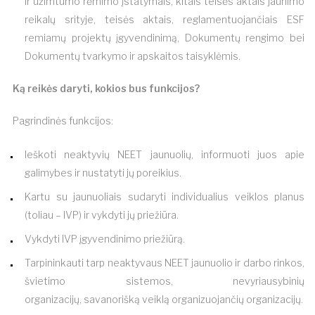
ir užimtumo rėmimo įstatymais, kitais teisės aktais jaunimo
reikalų srityje, teisės aktais, reglamentuojančiais ESF
remiamų projektų įgyvendinimą, Dokumentų rengimo bei
Dokumentų tvarkymo ir apskaitos taisyklėmis.
Ką reikės daryti, kokios bus funkcijos?
Pagrindinės funkcijos:
Ieškoti neaktyvių NEET jaunuolių, informuoti juos apie
galimybes ir nustatyti jų poreikius.
Kartu su jaunuoliais sudaryti individualius veiklos planus
(toliau – IVP) ir vykdyti jų priežiūra.
Vykdyti IVP įgyvendinimo priežiūrą.
Tarpininkauti tarp neaktyvaus NEET jaunuolio ir darbo rinkos,
švietimo sistemos, nevyriausybinių
organizacijų, savanorišką veiklą organizuojančių organizacijų.