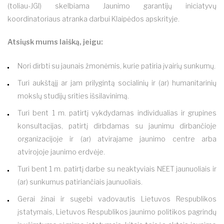
(toliau-JGI) skelbiama Jaunimo garantijų iniciatyvų
koordinatoriaus atranka darbui Klaipėdos apskrityje.
Atsiųsk mums laišką, jeigu:
Nori dirbti su jaunais žmonėmis, kurie patiria įvairių sunkumų.
Turi aukštąjį ar jam prilygintą socialinių ir (ar) humanitarinių
mokslų studijų srities išsilavinimą.
Turi bent 1 m. patirtį vykdydamas individualias ir grupines
konsultacijas, patirtį dirbdamas su jaunimu dirbančioje
organizacijoje ir (ar) atvirajame jaunimo centre arba
atvirojoje jaunimo erdvėje.
Turi bent 1 m. patirtį darbe su neaktyviais NEET jaunuoliais ir
(ar) sunkumus patiriančiais jaunuoliais.
Gerai žinai ir sugebi vadovautis Lietuvos Respublikos
įstatymais, Lietuvos Respublikos jaunimo politikos pagrindų