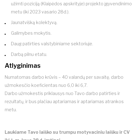
užimti poziciją (Klaipėdos apskrityje) projekto įgyvendinimo
metu (iki 2023 vasario 28d.).
Jaunatvišką kolektyvą.
Galimybes mokytis.
Daug patirties valstybiniame sektoriuje.
Darbą pilnu etatu.
Atlyginimas
Numatomas darbo krūvis – 40 valandų per savaitę, darbo
užmokesčio koeficientas nuo 6,0 iki 6,7.
Darbo užmokestis priklausys nuo Tavo darbo patirties ir
rezultatų, ir bus plačiau aptariamas ir aptariamas atrankos
metu.
Laukiame Tavo laiško su trumpu motyvaciniu laišku ir CV