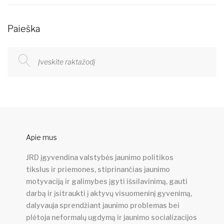
Paieška
Apie mus
JRD įgyvendina valstybės jaunimo politikos
tikslus ir priemones, stiprinančias jaunimo
motyvaciją ir galimybes įgyti išsilavinimą, gauti
darbą ir įsitraukti į aktyvų visuomeninį gyvenimą,
dalyvauja sprendžiant jaunimo problemas bei
plėtoja neformalų ugdymą ir jaunimo socializacijos