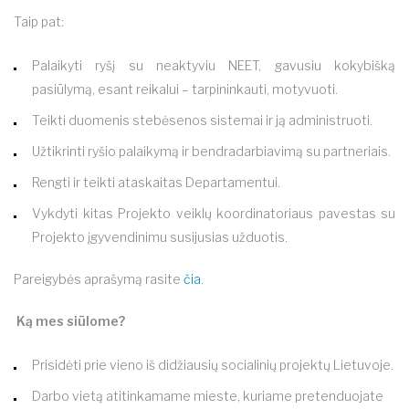
Taip pat:
Palaikyti ryšį su neaktyviu NEET, gavusiu kokybišką
pasiūlymą, esant reikalui – tarpininkauti, motyvuoti.
Teikti duomenis stebėsenos sistemai ir ją administruoti.
Užtikrinti ryšio palaikymą ir bendradarbiavimą su partneriais.
Rengti ir teikti ataskaitas Departamentui.
Vykdyti kitas Projekto veiklų koordinatoriaus pavestas su
Projekto įgyvendinimu susijusias užduotis.
Pareigybės aprašymą rasite
čia
.
Ką mes siūlome?
Prisidėti prie vieno iš didžiausių socialinių projektų Lietuvoje.
Darbo vietą atitinkamame mieste, kuriame pretenduojate