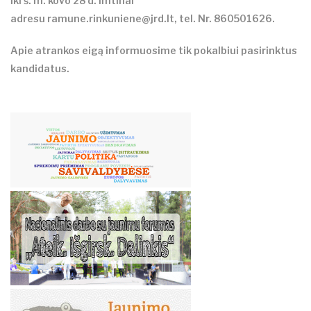
iki š. m. kovo 28 d. imtinai
adresu
ramune.rinkuniene@jrd.lt
, tel. Nr. 860501626.
Apie atrankos eigą informuosime tik pokalbiui pasirinktus
kandidatus.