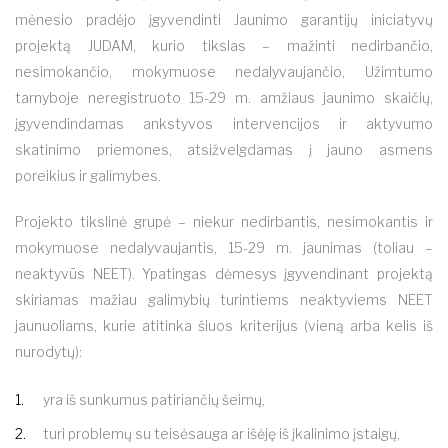
mėnesio pradėjo įgyvendinti Jaunimo garantijų iniciatyvų
projektą JUDAM, kurio tikslas – mažinti nedirbančio,
nesimokančio, mokymuose nedalyvaujančio, Užimtumo
tarnyboje neregistruoto 15-29 m. amžiaus jaunimo skaičių,
įgyvendindamas ankstyvos intervencijos ir aktyvumo
skatinimo priemones, atsižvelgdamas į jauno asmens
poreikius ir galimybes.
Projekto tikslinė grupė – niekur nedirbantis, nesimokantis ir
mokymuose nedalyvaujantis, 15-29 m. jaunimas (toliau –
neaktyvūs NEET). Ypatingas dėmesys įgyvendinant projektą
skiriamas mažiau galimybių turintiems neaktyviems NEET
jaunuoliams, kurie atitinka šiuos kriterijus (vieną arba kelis iš
nurodytų):
yra iš sunkumus patiriančių šeimų,
turi problemų su teisėsauga ar išėję iš įkalinimo įstaigų,