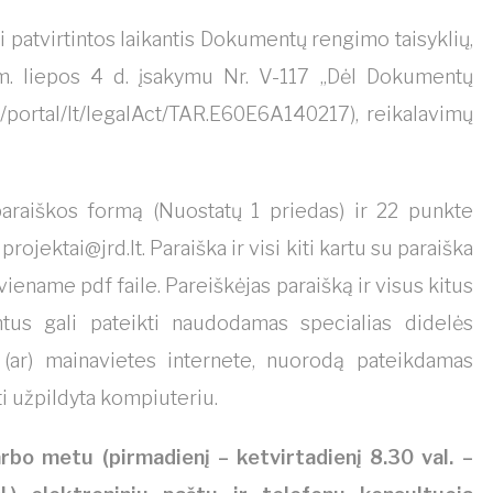
patvirtintos laikantis Dokumentų rengimo taisyklių,
 m. liepos 4 d. įsakymu Nr. V-117 „Dėl Dokumentų
lt/portal/lt/legalAct/TAR.E60E6A140217), reikalavimų
paraiškos formą (Nuostatų 1 priedas) ir 22 punkte
u
projektai@jrd.lt
. Paraiška ir visi kiti kartu su paraiška
viename pdf faile. Pareiškėjas paraišką ir visus kitus
tus gali pateikti naudodamas specialias didelės
 (ar) mainavietes internete, nuorodą pateikdamas
ūti užpildyta kompiuteriu.
bo metu (pirmadienį – ketvirtadienį 8.30 val. –