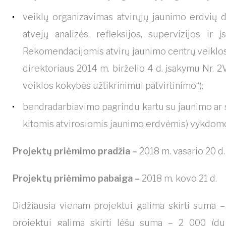
veiklų organizavimas atvirųjų jaunimo erdvių 
atvejų analizės, refleksijos, supervizijos ir
Rekomendacijomis atvirų jaunimo centrų veiklos
direktoriaus 2014 m. birželio 4 d. įsakymu Nr. 
veiklos kokybės užtikrinimui patvirtinimo“);
bendradarbiavimo pagrindu kartu su jaunimo ar s
kitomis atvirosiomis jaunimo erdvėmis) vykdomo
Projektų priėmimo pradžia –
2018 m. vasario 20 d.
Projektų priėmimo pabaiga –
2018 m. kovo 21 d.
Didžiausia vienam projektui galima skirti suma –
projektui galima skirti lėšų suma – 2 000 (du 