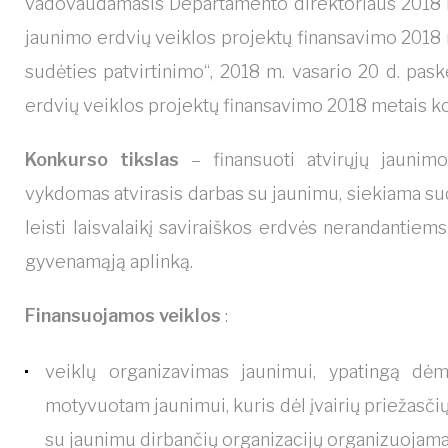
vadovaudamasis Departamento direktoriaus 2018 m. 
jaunimo erdvių veiklos projektų finansavimo 2018 
sudėties patvirtinimo“, 2018 m. vasario 20 d. pask
erdvių veiklos projektų finansavimo 2018 metais ko
Konkurso tikslas
– finansuoti atvirųjų jaunim
vykdomas atvirasis darbas su jaunimu, siekiama sud
leisti laisvalaikį saviraiškos erdvės nerandantiem
gyvenamąją aplinką.
Finansuojamos veiklos
:
veiklų organizavimas jaunimui, ypatingą dėm
motyvuotam jaunimui, kuris dėl įvairių priežasčių
su jaunimu dirbančių organizacijų organizuojama