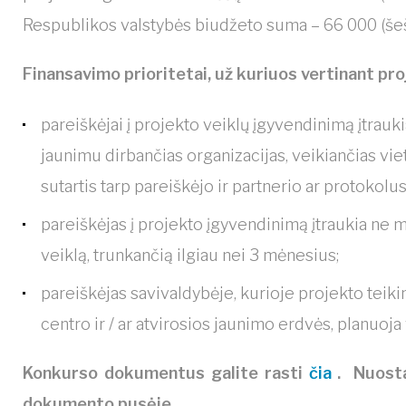
Respublikos valstybės biudžeto suma – 66 000 (šeši
Finansavimo prioritetai, už kuriuos vertinant pro
pareiškėjai į projekto veiklų įgyvendinimą įtrauki
jaunimu dirbančias organizacijas, veikiančias vi
sutartis tarp pareiškėjo ir partnerio ar protokolu
pareiškėjas į projekto įgyvendinimą įtraukia ne m
veiklą, trunkančią ilgiau nei 3 mėnesius;
pareiškėjas savivaldybėje, kurioje projekto teik
centro ir / ar atvirosios jaunimo erdvės, planuoja
Konkurso dokumentus galite rasti
čia
.
Nuosta
dokumento pusėje.