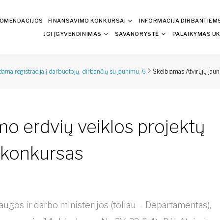
KOMENDACIJOS
FINANSAVIMO KONKURSAI
INFORMACIJA DIRBANTIEM
JGI ĮGYVENDINIMAS
SAVANORYSTĖ
PALAIKYMAS UK
Skelbiamas Atvirųjų jau
ama registracija į darbuotojų, dirbančių su jaunimu, 6
mo erdvių veiklos projektų
 konkursas
ugos ir darbo ministerijos (toliau – Departamentas),