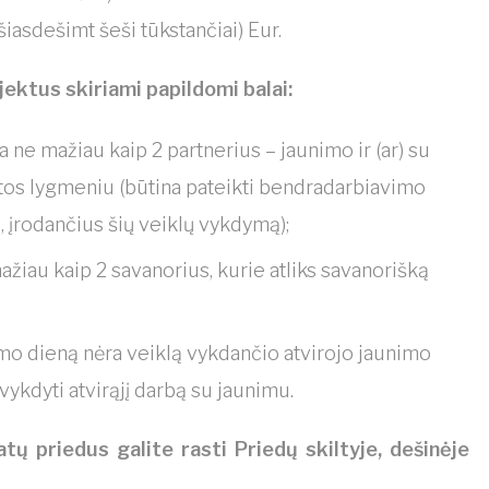
asdešimt šeši tūkstančiai) Eur.
jektus skiriami papildomi balai:
a ne mažiau kaip 2 partnerius – jaunimo ir (ar) su
etos lygmeniu (būtina pateikti bendradarbiavimo
s, įrodančius šių veiklų vykdymą);
ažiau kaip 2 savanorius, kurie atliks savanorišką
imo dieną nėra veiklą vykdančio atvirojo jaunimo
 vykdyti atvirąjį darbą su jaunimu.
tų priedus galite rasti Priedų skiltyje, dešinėje