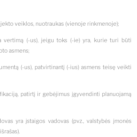
jekto veiklos, nuotraukas (vienoje rinkmenoje);
vertimą (-us), jeigu toks (-ie) yra, kurie turi būti
lioto asmens;
mentą (-us), patvirtinantį (-ius) asmens teisę veikti
ifikaciją, patirtį ir gebėjimus įgyvendinti planuojamą
dovas yra įstaigos vadovas (pvz., valstybės įmonės
šrašas).