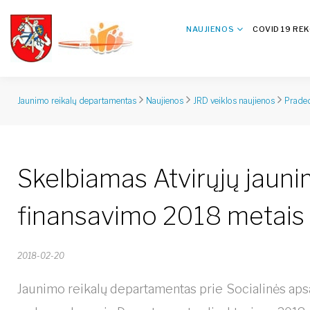
NAUJIENOS
COVID 19 RE
Jaunimo reikalų departamentas
Naujienos
JRD veiklos naujienos
Praded
Skelbiamas Atvirųjų jauni
finansavimo 2018 metais
2018-02-20
Jaunimo reikalų departamentas prie Socialinės apsa