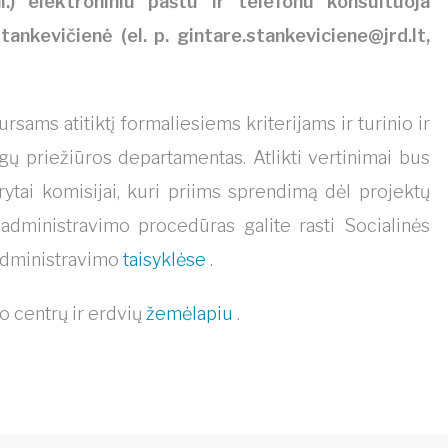
l.) elektroniniu paštu ir telefonu konsultuoja
tankevičienė (el. p.
gintare.stankeviciene@jrd.lt
,
ams atitiktį formaliesiems kriterijams ir turinio ir
gų priežiūros departamentas. Atlikti vertinimai bus
ytai komisijai, kuri priims sprendimą dėl projektų
administravimo procedūras galite rasti Socialinės
 administravimo
taisyklėse
.
o centrų ir erdvių
žemėlapiu
.