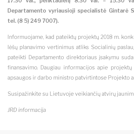
17.30 val., penktadienį 8.30 val. – 15.30 va
Departamento vyriausioji specialistė Gintarė S
tel. (8 5) 249 7007).
Informuojame, kad pateiktų projektų 2018 m. konkurs
lėšų planavimo vertinimus atliks Socialinių paslau
pateikti Departamento direktoriaus įsakymu sudar
finansavimo. Daugiau informacijos apie projektų 
apsaugos ir darbo ministro patvirtintose Projekto
Susipažinkite su Lietuvoje veikiančių atvirų jaunim
JRD informacija