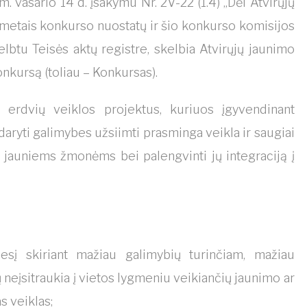
vasario 14 d. įsakymu Nr. 2V-22 (1.4) „Dėl Atvirųjų
metais konkurso nuostatų ir šio konkurso komisijos
elbtu Teisės aktų registre, skelbia Atvirųjų jaunimo
nkursą (toliau – Konkursas).
o erdvių veiklos projektus, kuriuos įgyvendinant
aryti galimybes užsiimti prasminga veikla ir saugiai
s jauniems žmonėms bei palengvinti jų integraciją į
esį skiriant mažiau galimybių turinčiam, mažiau
 neįsitraukia į vietos lygmeniu veikiančių jaunimo ar
s veiklas;