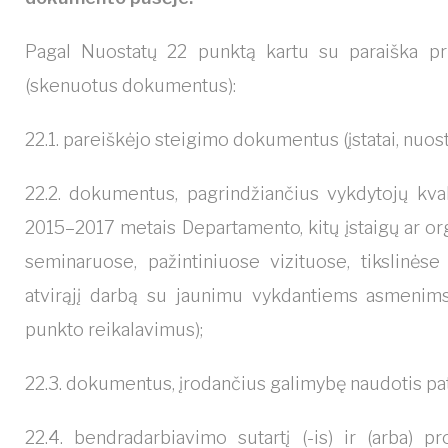
Pagal Nuostatų 22 punktą kartu su paraiška pr
(skenuotus dokumentus):
22.1. pareiškėjo steigimo dokumentus (įstatai, nuostat
22.2. dokumentus, pagrindžiančius vykdytojų kvali
2015–2017 metais Departamento, kitų įstaigų ar o
seminaruose, pažintiniuose vizituose, tikslinėse
atvirąjį darbą su jaunimu vykdantiems asmenims 
punkto reikalavimus);
22.3. dokumentus, įrodančius galimybę naudotis pa
22.4. bendradarbiavimo sutartį (-is) ir (arba) pr