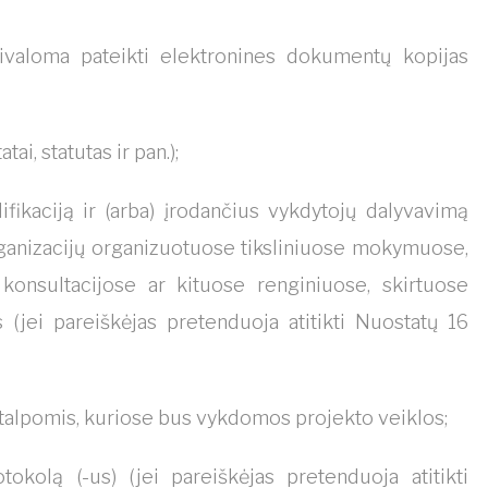
ivaloma pateikti elektronines dokumentų kopijas
ai, statutas ir pan.);
fikaciją ir (arba) įrodančius vykdytojų dalyvavimą
rganizacijų organizuotuose tiksliniuose mokymuose,
 konsultacijose ar kituose renginiuose, skirtuose
(jei pareiškėjas pretenduoja atitikti Nuostatų 16
talpomis, kuriose bus vykdomos projekto veiklos;
otokolą (-us) (jei pareiškėjas pretenduoja atitikti