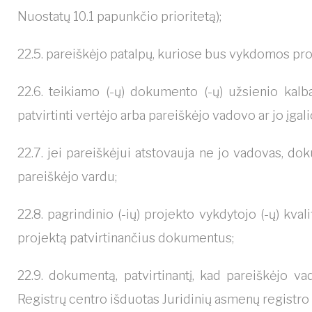
Nuostatų 10.1 papunkčio prioritetą);
22.5. pareiškėjo patalpų, kuriose bus vykdomos pro
22.6. teikiamo (-ų) dokumento (-ų) užsienio kalba 
patvirtinti vertėjo arba pareiškėjo vadovo ar jo įga
22.7. jei pareiškėjui atstovauja ne jo vadovas, doku
pareiškėjo vardu;
22.8. pagrindinio (-ių) projekto vykdytojo (-ų) kval
projektą patvirtinančius dokumentus;
22.9. dokumentą, patvirtinantį, kad pareiškėjo va
Registrų centro išduotas Juridinių asmenų registro i