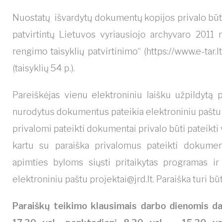
Nuostatų išvardytų dokumentų kopijos privalo būti 
patvirtintų Lietuvos vyriausiojo archyvaro 2011
rengimo taisyklių patvirtinimo“ (https://www.e-tar.
(taisyklių 54 p.).
Pareiškėjas vienu elektroniniu laišku užpildytą 
nurodytus dokumentus pateikia elektroniniu pašt
privalomi pateikti dokumentai privalo būti pateikti 
kartu su paraiška privalomus pateikti dokumen
apimties byloms siųsti pritaikytas programas ir
elektroniniu paštu
projektai@jrd.lt
. Paraiška turi b
Paraiškų teikimo klausimais darbo dienomis dar