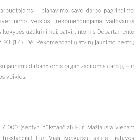
darbuotojams – planavimo, savo darbo pagrindimo,
 įsivertinimo veiklos (rekomenduojama vadovautis
 kokybės užtikrinimui, patvirtintomis Departamento
2V-93-(1.4) „Dėl Rekomendacijų atvirų jaunimo centrų
u jaunimu dirbančiomis organizacijomis (tarp jų – ir
s veiklos.
 7 000 (septyni tūkstančiai) Eur. Mažiausia vienam
tūkstančiai) Eur. Visa Konkursui skirta Lietuvos