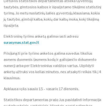
Lietuvos statistikos departamentas atlieka Gyventojų
tautybės, gimtosios kalbos ir išpažįstamo tikėjimo statistinį
tyrimą. Jo metu nuolatinių šalies gyventojų klausiama, kokia
jų tautybė, gimtoji kalba, kokių dar kalbų moka, kokį tikėjimą
išpažįsta.
Elektroninę tyrimo anketą galima rasti adresu
surasymas.stat.gov.lt
Prisijungti prie tyrimo anketos galima suvedus tikslius
asmens duomenis (asmens kodą ir galiojančio dokumento
numerį) arba per Elektroninius valdžios vartus. Užpildyti
anketą užtruks vos kelias minutes, nes atsakyti reikės tik į 4
klausimus.
Apklausa vyks sausio 15 – vasario 17 dienomis.
Statistikos departamentas prašo Jus pasidalinti informacija
su darbuotojais, vartotojais, klientais, pagal galimybes