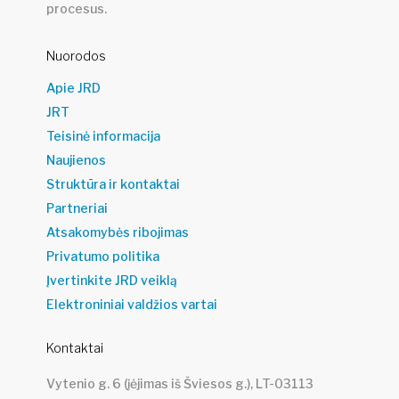
procesus.
Nuorodos
Apie JRD
JRT
Teisinė informacija
Naujienos
Struktūra ir kontaktai
Partneriai
Atsakomybės ribojimas
Privatumo politika
Įvertinkite JRD veiklą
Elektroniniai valdžios vartai
Kontaktai
Vytenio g. 6 (įėjimas iš Šviesos g.), LT-03113