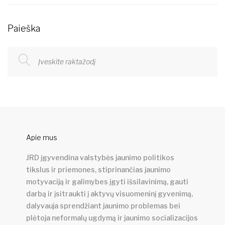
Paieška
Apie mus
JRD įgyvendina valstybės jaunimo politikos
tikslus ir priemones, stiprinančias jaunimo
motyvaciją ir galimybes įgyti išsilavinimą, gauti
darbą ir įsitraukti į aktyvų visuomeninį gyvenimą,
dalyvauja sprendžiant jaunimo problemas bei
plėtoja neformalų ugdymą ir jaunimo socializacijos