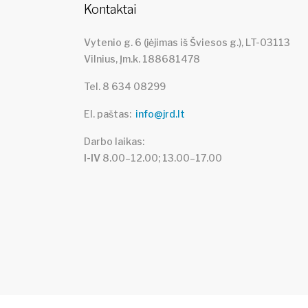
Kontaktai
Vytenio g. 6 (įėjimas iš Šviesos g.), LT-03113
Vilnius, Įm.k. 188681478
Tel. 8 634 08299
El. paštas
info@jrd.lt
Darbo laikas
I-IV
8.00–12.00; 13.00–17.00