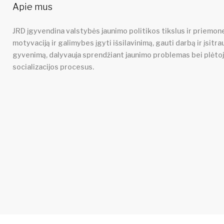
Apie mus
JRD įgyvendina valstybės jaunimo politikos tikslus ir priemone
motyvaciją ir galimybes įgyti išsilavinimą, gauti darbą ir įsitra
gyvenimą, dalyvauja sprendžiant jaunimo problemas bei plėto
socializacijos procesus.