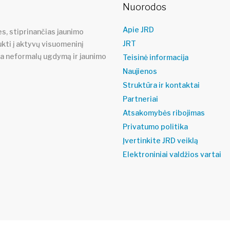
Nuorodos
Apie JRD
s, stiprinančias jaunimo
JRT
ukti į aktyvų visuomeninį
ja neformalų ugdymą ir jaunimo
Teisinė informacija
Naujienos
Struktūra ir kontaktai
Partneriai
Atsakomybės ribojimas
Privatumo politika
Įvertinkite JRD veiklą
Elektroniniai valdžios vartai