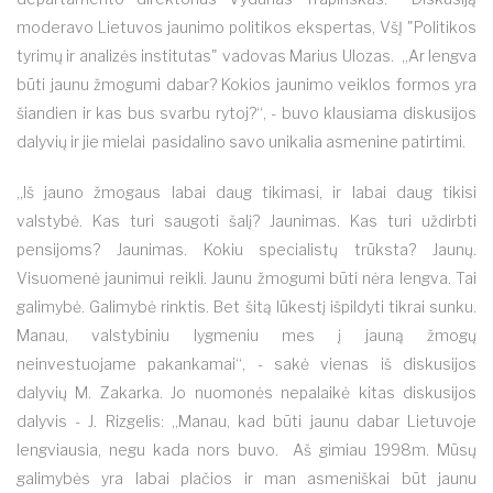
moderavo Lietuvos jaunimo politikos ekspertas, VšĮ "Politikos
tyrimų ir analizės institutas" vadovas Marius Ulozas. „Ar lengva
būti jaunu žmogumi dabar? Kokios jaunimo veiklos formos yra
šiandien ir kas bus svarbu rytoj?“, - buvo klausiama diskusijos
dalyvių ir jie mielai pasidalino savo unikalia asmenine patirtimi.
„Iš jauno žmogaus labai daug tikimasi, ir labai daug tikisi
valstybė. Kas turi saugoti šalį? Jaunimas. Kas turi uždirbti
pensijoms? Jaunimas. Kokiu specialistų trūksta? Jaunų.
Visuomenė jaunimui reikli. Jaunu žmogumi būti nėra lengva. Tai
galimybė. Galimybė rinktis. Bet šitą lūkestį išpildyti tikrai sunku.
Manau, valstybiniu lygmeniu mes į jauną žmogų
neinvestuojame pakankamai“, - sakė vienas iš diskusijos
dalyvių M. Zakarka. Jo nuomonės nepalaikė kitas diskusijos
dalyvis - J. Rizgelis: „Manau, kad būti jaunu dabar Lietuvoje
lengviausia, negu kada nors buvo. Aš gimiau 1998m. Mūsų
galimybės yra labai plačios ir man asmeniškai būt jaunu