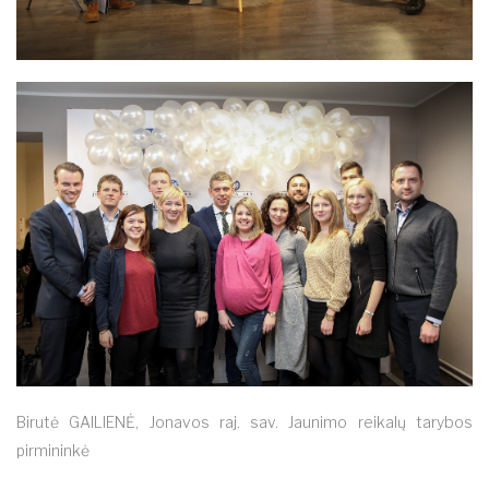
Birutė GAILIENĖ, Jonavos raj. sav. Jaunimo reikalų tarybos
pirmininkė