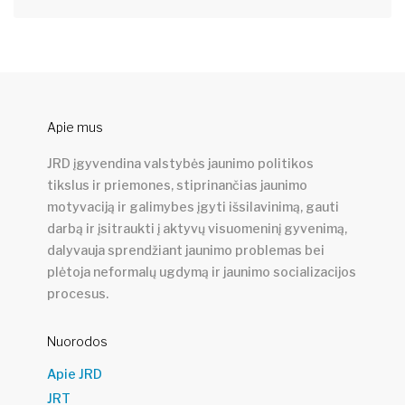
Apie mus
JRD įgyvendina valstybės jaunimo politikos
tikslus ir priemones, stiprinančias jaunimo
motyvaciją ir galimybes įgyti išsilavinimą, gauti
darbą ir įsitraukti į aktyvų visuomeninį gyvenimą,
dalyvauja sprendžiant jaunimo problemas bei
plėtoja neformalų ugdymą ir jaunimo socializacijos
procesus.
Nuorodos
Apie JRD
JRT