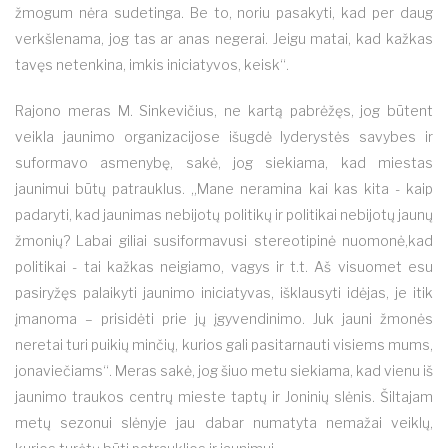
žmogum nėra sudetinga. Be to, noriu pasakyti, kad per daug
verkšlenama, jog tas ar anas negerai. Jeigu matai, kad kažkas
tavęs netenkina, imkis iniciatyvos, keisk“.
Rajono meras M. Sinkevičius, ne kartą pabrėžęs, jog būtent
veikla jaunimo organizacijose išugdė lyderystės savybes ir
suformavo asmenybę, sakė, jog siekiama, kad miestas
jaunimui būtų patrauklus. „Mane neramina kai kas kita - kaip
padaryti, kad jaunimas nebijotų politikų ir politikai nebijotų jaunų
žmonių? Labai giliai susiformavusi stereotipinė nuomonė,kad
politikai - tai kažkas neigiamo, vagys ir t.t. Aš visuomet esu
pasiryžęs palaikyti jaunimo iniciatyvas, išklausyti idėjas, je itik
įmanoma – prisidėti prie jų įgyvendinimo. Juk jauni žmonės
neretai turi puikių minčių, kurios gali pasitarnauti visiems mums,
jonaviečiams“. Meras sakė, jog šiuo metu siekiama, kad vienu iš
jaunimo traukos centrų mieste taptų ir Joninių slėnis. Šiltajam
metų sezonui slėnyje jau dabar numatyta nemažai veiklų,