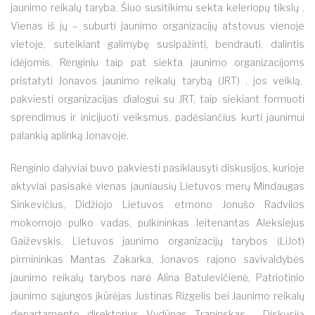
jaunimo reikalų taryba. Šiuo susitikimu sekta keleriopų tikslų .
Vienas iš jų – suburti jaunimo organizacijų atstovus vienoje
vietoje, suteikiant galimybę susipažinti, bendrauti, dalintis
idėjomis. Renginiu taip pat siekta jaunimo organizacijoms
pristatyti Jonavos jaunimo reikalų tarybą (JRT) , jos veiklą,
pakviesti organizacijas dialogui su JRT, taip siekiant formuoti
sprendimus ir inicijuoti veiksmus, padėsiančius kurti jaunimui
palankią aplinką Jonavoje.
Renginio dalyviai buvo pakviesti pasiklausyti diskusijos, kurioje
aktyviai pasisakė vienas jauniausių Lietuvos merų Mindaugas
Sinkevičius, Didžiojo Lietuvos etmono Jonušo Radvilos
mokomojo pulko vadas, pulkininkas leitenantas Aleksiejus
Gaiževskis, Lietuvos jaunimo organizacijų tarybos (LiJot)
pirmininkas Mantas Zakarka, Jonavos rajono savivaldybės
jaunimo reikalų tarybos narė Alina Batulevičienė, Patriotinio
jaunimo sąjungos įkūrėjas Justinas Rizgelis bei Jaunimo reikalų
departamento direktorius Vydūnas Trapinskas. Diskusiją