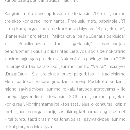
kurios turėtų būti patrauklios ir jaunimui.
Renginio metu buvo apdovanoti „Geriausio 2015 m. jaunimo
projekto konkurso“ nominantai. Praėjusių metų pabaigoje JRT
pirmą kartą organizuotame konkurse dalyvavo 13 projektų. VšĮ
„Paneriečiai“ projektas „Palikta kava“ pelnė „Geriausios idėjos“
ir „Populiariausio tarp geriausių“ nominacijas,
bendruomeniškiausiu pripažintas Lietuvos socialdemokratinio
jaunimo sąjungos projektas „Naktynės“, o pačiu geriausiu 2015
m. projektu tap katalikiško jaunimo centro “Vartai“ iniciatyva
„DraugEauk“. Šis projektas buvo pagerbtas ir tradiciniame
Mero padėkos vakare gruodžio mėnesį. Padėkota Kėdainių
rajono savivaldybės jaunimo reikalų tarybos atstovams – jie
padėjo įgyvendinti „Geriausio 2015 m. jaunimo projekto
konkursą“. Nominantams įteiktos statulėlės, o konkursą, kaip ir
metinį jaunimo organizacijų susitikimą, ketinama rengti kasmet
– tai turėtų tapti prasminga Jonavos raj. savivaldybės jaunimo
reikalų tarybos iniciatyva.