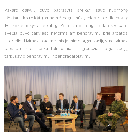
Vakaro dalyvių buvo paprašyta išreikšti savo nuomonę
užrašant, ko reikėtų jaunam žmogui mūsų mieste, ko tikimasi iš
JRT, kokie pokyčiai reikalingi. Po oficialios renginio dalies vakaro
svečiai buvo pakviesti neformaliam bendravimui prie arbatos
puodelio. Tikimasi, kad metinis jaunimo organizacijų susitikimas
taps atspirties tašku tolimesniam ir glaudžiam organizacijų
tarpusavio bendravimui ir bendradarbiavimui.