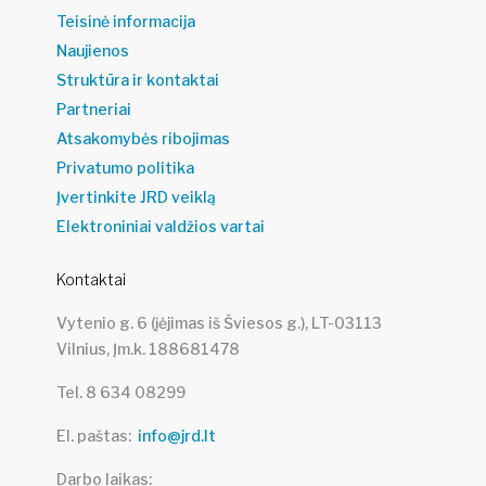
Teisinė informacija
Naujienos
Struktūra ir kontaktai
Partneriai
Atsakomybės ribojimas
Privatumo politika
Įvertinkite JRD veiklą
Elektroniniai valdžios vartai
Kontaktai
Vytenio g. 6 (įėjimas iš Šviesos g.), LT-03113
Vilnius, Įm.k. 188681478
Tel. 8 634 08299
El. paštas
info@jrd.lt
Darbo laikas