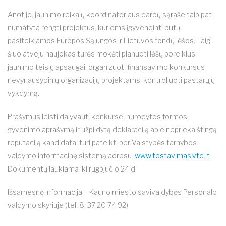
Anot jo, jaunimo reikalų koordinatoriaus darbų sąraše taip pat
numatyta rengti projektus, kuriems įgyvendinti būtų
pasitelkiamos Europos Sąjungos ir Lietuvos fondų lėšos. Taigi
šiuo atveju naujokas turės mokėti planuoti lėšų poreikius
jaunimo teisių apsaugai, organizuoti finansavimo konkursus
nevyriausybinių organizacijų projektams, kontroliuoti pastarųjų
vykdymą.
Prašymus leisti dalyvauti konkurse, nurodytos formos
gyvenimo aprašymą ir užpildytą deklaraciją apie nepriekaištingą
reputaciją kandidatai turi pateikti per Valstybės tarnybos
valdymo informacinę sistemą adresu
www.testavimas.vtd.lt
.
Dokumentų laukiama iki rugpjūčio 24 d.
Išsamesnė informacija – Kauno miesto savivaldybės Personalo
valdymo skyriuje (tel. 8-37 20 74 92).