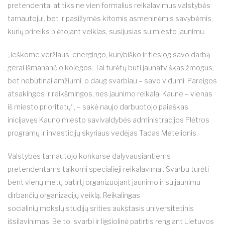
pretendentai atitiks ne vien formalius reikalavimus valstybės
tarnautojui, bet ir pasižymės kitomis asmeninėmis savybėmis,
kurių prireiks plėtojant veiklas, susijusias su miesto jaunimu.
„Ieškome veržlaus, energingo, kūrybiško ir tiesiog savo darbą
gerai išmanančio kolegos. Tai turėtų būti jaunatviškas žmogus,
bet nebūtinai amžiumi, o daug svarbiau – savo vidumi. Pareigos
atsakingos ir reikšmingos, nes jaunimo reikalai Kaune – vienas
iš miesto prioritetų“, – sakė naujo darbuotojo paieškas
inicijavęs Kauno miesto savivaldybės administracijos Plėtros
programų ir investicijų skyriaus vedėjas Tadas Metelionis.
Valstybės tarnautojo konkurse dalyvausiantiems
pretendentams taikomi specialieji reikalavimai. Svarbu turėti
bent vienų metų patirtį organizuojant jaunimo ir su jaunimu
dirbančių organizacijų veiklą. Reikalingas
socialinių mokslų studijų srities aukštasis universitetinis
išsilavinimas. Be to, svarbi ir ligšiolinė patirtis rengiant Lietuvos