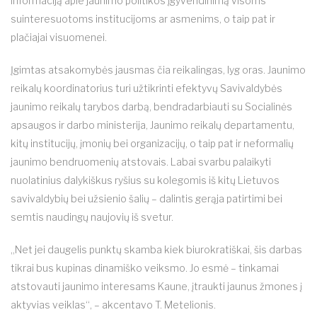
informaciją apie jaunimo politikos įgyvendinimą visoms
suinteresuotoms institucijoms ar asmenims, o taip pat ir
plačiajai visuomenei.
Įgimtas atsakomybės jausmas čia reikalingas, lyg oras. Jaunimo
reikalų koordinatorius turi užtikrinti efektyvų Savivaldybės
jaunimo reikalų tarybos darbą, bendradarbiauti su Socialinės
apsaugos ir darbo ministerija, Jaunimo reikalų departamentu,
kitų institucijų, įmonių bei organizacijų, o taip pat ir neformalių
jaunimo bendruomenių atstovais. Labai svarbu palaikyti
nuolatinius dalykiškus ryšius su kolegomis iš kitų Lietuvos
savivaldybių bei užsienio šalių – dalintis gerąja patirtimi bei
semtis naudingų naujovių iš svetur.
„Net jei daugelis punktų skamba kiek biurokratiškai, šis darbas
tikrai bus kupinas dinamiško veiksmo. Jo esmė – tinkamai
atstovauti jaunimo interesams Kaune, įtraukti jaunus žmones į
aktyvias veiklas“, – akcentavo T. Metelionis.