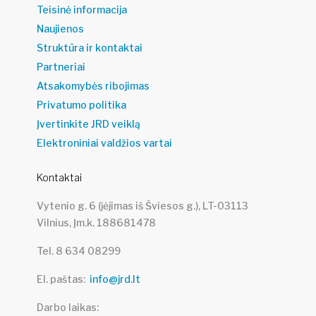
Teisinė informacija
Naujienos
Struktūra ir kontaktai
Partneriai
Atsakomybės ribojimas
Privatumo politika
Įvertinkite JRD veiklą
Elektroniniai valdžios vartai
Kontaktai
Vytenio g. 6 (įėjimas iš Šviesos g.), LT-03113
Vilnius, Įm.k. 188681478
Tel. 8 634 08299
El. paštas
info@jrd.lt
Darbo laikas