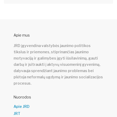
Apie mus
JRD įgyvendina valstybės jaunimo politikos
tikslus ir priemones, stiprinančias jaunimo
motyvaciją ir galimybes įgyti išsilavinimą, gauti
darbą ir įsitraukti į aktyvų visuomeninį gyvenimą,
dalyvauja sprendžiant jaunimo problemas bei
plėtoja neformalų ugdymą ir jaunimo socializacijos
procesus.
Nuorodos
Apie JRD
JRT