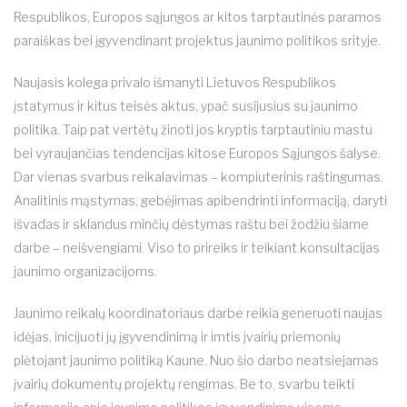
Respublikos, Europos sąjungos ar kitos tarptautinės paramos
paraiškas bei įgyvendinant projektus jaunimo politikos srityje.
Naujasis kolega privalo išmanyti Lietuvos Respublikos
įstatymus ir kitus teisės aktus, ypač susijusius su jaunimo
politika. Taip pat vertėtų žinoti jos kryptis tarptautiniu mastu
bei vyraujančias tendencijas kitose Europos Sąjungos šalyse.
Dar vienas svarbus reikalavimas – kompiuterinis raštingumas.
Analitinis mąstymas, gebėjimas apibendrinti informaciją, daryti
išvadas ir sklandus minčių dėstymas raštu bei žodžiu šiame
darbe – neišvengiami. Viso to prireiks ir teikiant konsultacijas
jaunimo organizacijoms.
Jaunimo reikalų koordinatoriaus darbe reikia generuoti naujas
idėjas, inicijuoti jų įgyvendinimą ir imtis įvairių priemonių
plėtojant jaunimo politiką Kaune. Nuo šio darbo neatsiejamas
įvairių dokumentų projektų rengimas. Be to, svarbu teikti