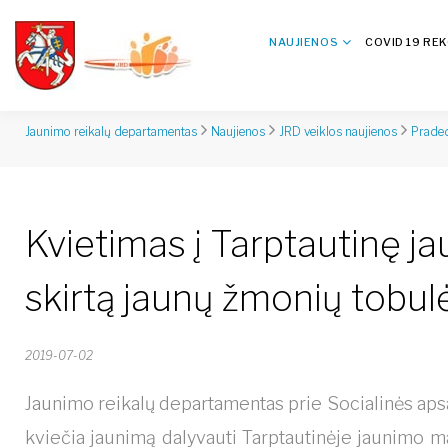
NAUJIENOS
COVID 19 RE
Jaunimo reikalų departamentas
Naujienos
JRD veiklos naujienos
Praded
Kvietimas į Tarptautinę 
skirtą jaunų žmonių tobulė
2019-07-02
Jaunimo reikalų departamentas prie Socialinės apsa
kviečia jaunimą dalyvauti Tarptautinėje jaunimo m