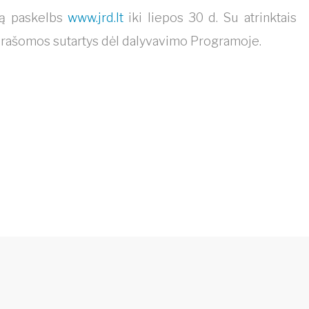
šą paskelbs
www.jrd.lt
iki liepos 30 d. Su atrinktais
asirašomos sutartys dėl dalyvavimo Programoje.