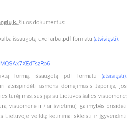
anglų k.
šiuos dokumentus:
alba išsaugotą .exel arba .pdf formatu
(
atsisiųsti
).
/dVMQSAx7XEdTszRo6
eiktą formą, išsaugotą .pdf formatu
(
atsisiųsti)
.
ri atsispindėti asmens domėjimasis Japonija, jos
irties turėjimas, susijęs su Lietuvos šalies visuomene;
a, visuomenė ir / ar švietimu); galimybės prisidėti
 Lietuvoje veiklų; ketinimai skleisti ir įgyvendinti