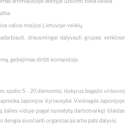
mas artimiausioje ateityje užsiimti tokia veikla.
alba.
os valios misijos Lietuvoje veiklų.
dradarbiauti, drausmingai dalyvauti grupės veiklose
tymą, gebėjimas dirbti komandoje.
m. spalio 5 - 20 dienomis), išskyrus bagažo viršsvorį
u apmoka Japonijos Vyriausybė. Viešnagės Japonijoje
ą šalies viduje pagal numatytą darbotvarkę) išlaidas
s dengia siunčianti organizacija arba pats dalyvis.