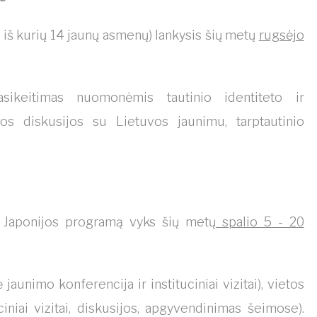
 iš kurių 14 jaunų asmenų) lankysis šių metų
rugsėjo
asikeitimas nuomonėmis tautinio identiteto ir
os diskusijos su Lietuvos jaunimu, tarptautinio
į Japonijos programą vyks šių metų
spalio 5 - 20
unimo konferencija ir instituciniai vizitai), vietos
iniai vizitai, diskusijos, apgyvendinimas šeimose).