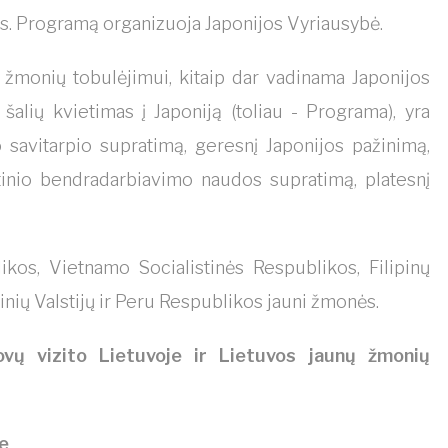
mis. Programą organizuoja Japonijos Vyriausybė.
 žmonių tobulėjimui, kitaip dar vadinama Japonijos
šalių kvietimas į Japoniją (toliau - Programa), yra
o savitarpio supratimą, geresnį Japonijos pažinimą,
inio bendradarbiavimo naudos supratimą, platesnį
kos, Vietnamo Socialistinės Respublikos, Filipinų
nių Valstijų ir Peru Respublikos jauni žmonės.
ovų vizito Lietuvoje ir Lietuvos jaunų žmonių
je