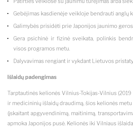
Patirties veiklose su jaunimu turėjimas arba sieki
Gebėjimas kasdienėje veikloje bendrauti anglų k
Galimybės prisidėti prie Japonijos jaunimo gerosi
Gera psichinė ir fizinė sveikata, polinkis ben
visos programos metu.
Dalyvavimas rengiant ir vykdant Lietuvos prista
Išlaidų padengimas
Tarptautinės kelionės Vilnius-Tokijas-Vilnius (2019 
ir medicininių išlaidų draudimą, šios kelionės met
(įskaitant apgyvendinimą, maitinimą, transportavim
apmoka Japonijos pusė. Kelionės iki Vilniaus išlaida