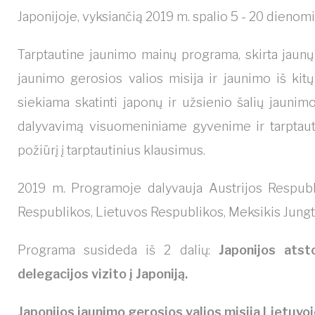
Japonijoje, vyksiančią 2019 m. spalio 5 - 20 dieno
Tarptautine jaunimo mainų programa, skirta jaunų
jaunimo gerosios valios misija ir jaunimo iš kitų 
siekiama skatinti japonų ir užsienio šalių jaunim
dalyvavimą visuomeniniame gyvenime ir tarptaut
požiūrį į tarptautinius klausimus.
2019 m. Programoje dalyvauja Austrijos Respubli
Respublikos, Lietuvos Respublikos, Meksikis Jungti
Programa susideda iš 2 dalių:
Japonijos atst
delegacijos vizito į Japoniją.
Japonijos jaunimo gerosios valios misija Lietuvo