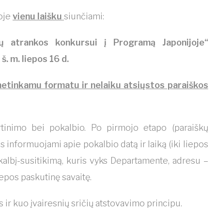
oje
vienu laišku
siunčiami:
ių atrankos konkursui į Programą Japonijoje“
i š. m. liepos 16 d.
 netinkamu formatu ir nelaiku atsiųstos paraiškos
rtinimo bei pokalbio. Po pirmojo etapo (paraiškų
s informuojami apie pokalbio datą ir laiką (iki liepos
pokalbį-susitikimą, kuris vyks Departamente, adresu –
liepos paskutinę savaitę.
 ir kuo įvairesnių sričių atstovavimo principu.