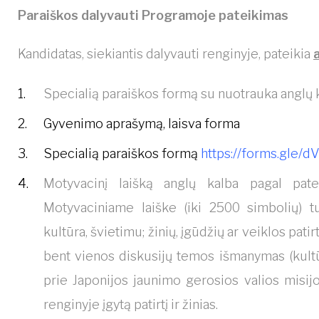
Paraiškos dalyvauti Programoje pateikimas
Kandidatas, siekiantis dalyvauti renginyje, pateikia
Specialią paraiškos formą su nuotrauka anglų k
Gyvenimo aprašymą, laisva forma
Specialią paraiškos formą
https://forms.gle
Motyvacinį laišką anglų kalba pagal pat
Motyvaciniame laiške (iki 2500 simbolių) tu
kultūra, švietimu; žinių, įgūdžių ar veiklos pat
bent vienos diskusijų temos išmanymas (kultūr
prie Japonijos jaunimo gerosios valios misijos
renginyje įgytą patirtį ir žinias.