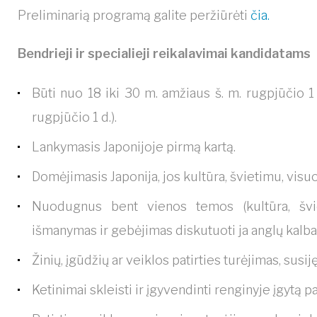
Preliminarią programą galite peržiūrėti
čia.
Bendrieji ir specialieji reikalavimai
kandidatams
Būti nuo 18 iki 30 m. amžiaus š. m. rugpjūčio 1 
rugpjūčio 1 d.).
Lankymasis Japonijoje pirmą kartą.
Domėjimasis Japonija, jos kultūra, švietimu, vis
Nuodugnus bent vienos temos (kultūra, švieti
išmanymas ir gebėjimas diskutuoti ja anglų kalba
Žinių, įgūdžių ar veiklos patirties turėjimas, sus
Ketinimai skleisti ir įgyvendinti renginyje įgytą pati