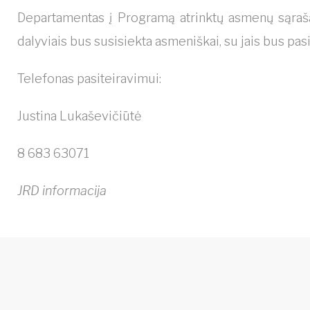
Departamentas į Programą atrinktų asmenų sąra
dalyviais bus susisiekta asmeniškai, su jais bus p
Telefonas pasiteiravimui:
Justina Lukaševičiūtė
8 683 63071
JRD informacija