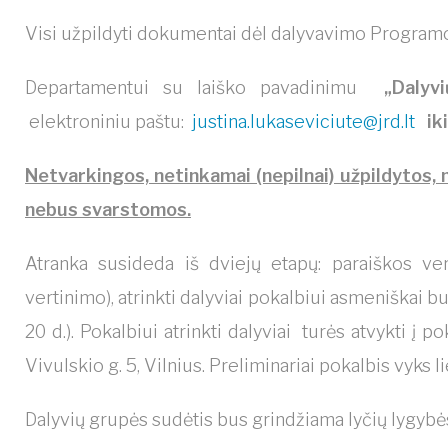
Visi užpildyti dokumentai dėl dalyvavimo Program
Departamentui su laiško pavadinimu
„Dalyv
elektroniniu paštu:
justina.lukaseviciute@jrd.lt
ik
Netvarkingos, netinkamai (nepilnai) užpildytos,
nebus svarstomos.
Atranka susideda iš dviejų etapų: paraiškos ve
vertinimo), atrinkti dalyviai pokalbiui asmeniškai bu
20 d.). Pokalbiui atrinkti dalyviai turės atvykti į 
Vivulskio g. 5, Vilnius. Preliminariai pokalbis vyks 
Dalyvių grupės sudėtis bus grindžiama lyčių lygybės