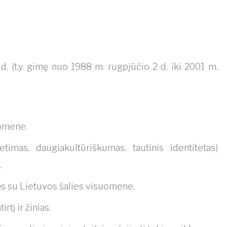
d. (t.y. gimę nuo 1988 m. rugpjūčio 2 d. iki 2001 m.
uomene.
mas, daugiakultūriškumas, tautinis identitetas)
.
ijęs su Lietuvos šalies visuomene.
rtį ir žinias.