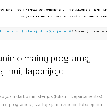
KOMENDACIJOS
FINANSAVIMO KONKURSAI
INFORMACIJA DIRBANTIEM
JGI ĮGYVENDINIMAS
SAVANORYSTĖ
PALAIKYMAS UK
Kvietimas į Tarptautinę 
ama registracija į darbuotojų, dirbančių su jaunimu, 6
jaunimo mainų programą,
jimui, Japonijoje
ugos ir darbo ministerijos (toliau – Departamentas),
ainų programoje, skirtoje jaunų žmonių tobulėjimui,