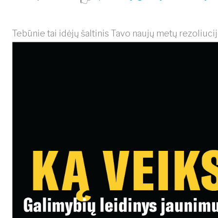
Tebūnie tai idėjų šaltinis Tavo naujų metų rezoliuc