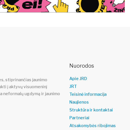
Nuorodos
Apie JRD
s, stiprinančias jaunimo
JRT
ukti į aktyvų visuomeninį
ja neformalų ugdymą ir jaunimo
Teisinė informacija
Naujienos
Struktūra ir kontaktai
Partneriai
Atsakomybės ribojimas