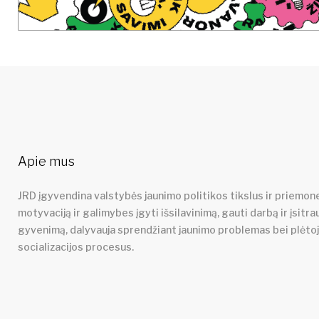
Apie mus
JRD įgyvendina valstybės jaunimo politikos tikslus ir priemone
motyvaciją ir galimybes įgyti išsilavinimą, gauti darbą ir įsitra
gyvenimą, dalyvauja sprendžiant jaunimo problemas bei plėto
socializacijos procesus.