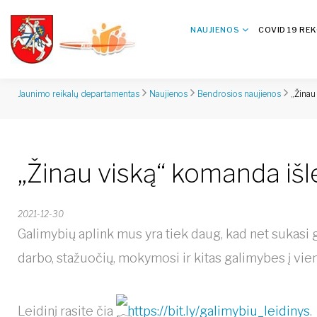
NAUJIENOS
COVID 19 RE
„Žinau
Jaunimo reikalų departamentas
Naujienos
Bendrosios naujienos
„Žinau viską“ komanda išle
2021-12-30
Galimybių aplink mus yra tiek daug, kad net sukasi
darbo, stažuočių, mokymosi ir kitas galimybes į vieną
Leidinį rasite čia
https://bit.ly/galimybiu_leidinys
.