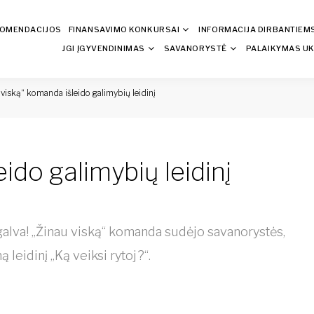
KOMENDACIJOS
FINANSAVIMO KONKURSAI
INFORMACIJA DIRBANTIEM
JGI ĮGYVENDINIMAS
SAVANORYSTĖ
PALAIKYMAS UK
 viską“ komanda išleido galimybių leidinį
ido galimybių leidinį
 galva! „Žinau viską“ komanda sudėjo savanorystės,
 leidinį „Ką veiksi rytoj?“.