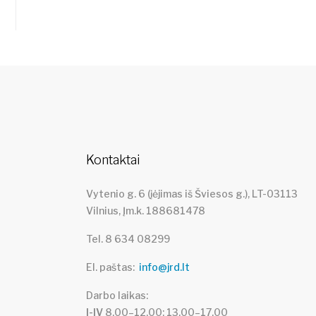
Kontaktai
Vytenio g. 6 (įėjimas iš Šviesos g.), LT-03113
Vilnius, Įm.k. 188681478
Tel. 8 634 08299
El. paštas
info@jrd.lt
Darbo laikas
I-IV
8.00–12.00; 13.00–17.00