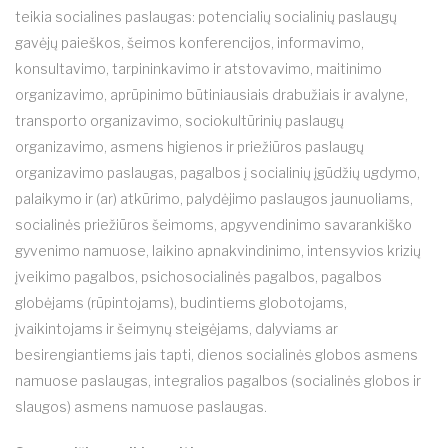
teikia socialines paslaugas: potencialių socialinių paslaugų
gavėjų paieškos, šeimos konferencijos, informavimo,
konsultavimo, tarpininkavimo ir atstovavimo, maitinimo
organizavimo, aprūpinimo būtiniausiais drabužiais ir avalyne,
transporto organizavimo, sociokultūrinių paslaugų
organizavimo, asmens higienos ir priežiūros paslaugų
organizavimo paslaugas, pagalbos į socialinių įgūdžių ugdymo,
palaikymo ir (ar) atkūrimo, palydėjimo paslaugos jaunuoliams,
socialinės priežiūros šeimoms, apgyvendinimo savarankiško
gyvenimo namuose, laikino apnakvindinimo, intensyvios krizių
įveikimo pagalbos, psichosocialinės pagalbos, pagalbos
globėjams (rūpintojams), budintiems globotojams,
įvaikintojams ir šeimynų steigėjams, dalyviams ar
besirengiantiems jais tapti, dienos socialinės globos asmens
namuose paslaugas, integralios pagalbos (socialinės globos ir
slaugos) asmens namuose paslaugas.