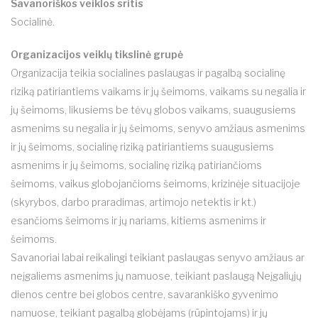
Savanoriškos veiklos sritis
Socialinė.
Organizacijos veiklų tikslinė grupė
Organizacija teikia socialines paslaugas ir pagalbą socialinę
riziką patiriantiems vaikams ir jų šeimoms, vaikams su negalia ir
jų šeimoms, likusiems be tėvų globos vaikams, suaugusiems
asmenims su negalia ir jų šeimoms, senyvo amžiaus asmenims
ir jų šeimoms, socialinę riziką patiriantiems suaugusiems
asmenims ir jų šeimoms, socialinę riziką patiriančioms
šeimoms, vaikus globojančioms šeimoms, krizinėje situacijoje
(skyrybos, darbo praradimas, artimojo netektis ir kt.)
esančioms šeimoms ir jų nariams, kitiems asmenims ir
šeimoms.
Savanoriai labai reikalingi teikiant paslaugas senyvo amžiaus ar
neįgaliems asmenims jų namuose, teikiant paslaugą Neįgaliųjų
dienos centre bei globos centre, savarankiško gyvenimo
namuose, teikiant pagalbą globėjams (rūpintojams) ir jų