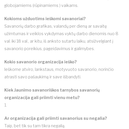
globojamiems (rūpinamiems ) vaikams.
Kokioms užduotims ieškomi savanoriai?
Savanorių darbo grafikas, valandų per dieną ar savaitę
užimtumas ir veiklos vykdymas vyktų darbo dienomis nuo 8
val. iki 18 val., ar kitu, iš anksto sutartu laiku, atsižvelgiant į
savanorio poreikius, pageidavimus ir galimybes.
Kokio savanorio organizacija ieško?
Ieškome atviro, lankstaus, motyvuoto savanorio, norinčio
atrasti savo pašaukimą ir save išbandyti.
Kiek Jaunimo savanoriškos tarnybos savanorių
organizacija gali priimti vienu metu?
1.
Ar organizacija gali priimti savanorius su negalia?
Taip, bet tik su tam tikra negalią.