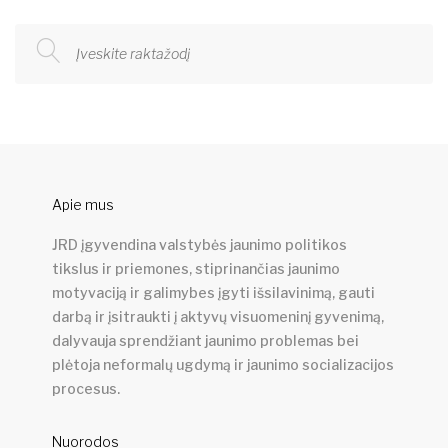
Apie mus
JRD įgyvendina valstybės jaunimo politikos
tikslus ir priemones, stiprinančias jaunimo
motyvaciją ir galimybes įgyti išsilavinimą, gauti
darbą ir įsitraukti į aktyvų visuomeninį gyvenimą,
dalyvauja sprendžiant jaunimo problemas bei
plėtoja neformalų ugdymą ir jaunimo socializacijos
procesus.
Nuorodos