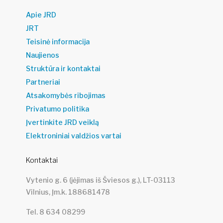
Apie JRD
JRT
Teisinė informacija
Naujienos
Struktūra ir kontaktai
Partneriai
Atsakomybės ribojimas
Privatumo politika
Įvertinkite JRD veiklą
Elektroniniai valdžios vartai
Kontaktai
Vytenio g. 6 (įėjimas iš Šviesos g.), LT-03113
Vilnius, Įm.k. 188681478
Tel. 8 634 08299