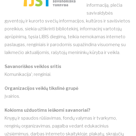
informaciją, plečia
savivaldybės
gyventojų ir kurorto svečių informacijos, kultūros ir savišvietos
poreikius, siekia užtikrinti bibliotekinį, informacinį vartotojų
aprūpinimą, tęsia LIBIS diegimą, teikia nemokamas interneto
paslaugas, renginiais ir parodomis supažindina visuomenę su
laikmečio aktualijomis, rašytojų menininkų kūryba ir veikla.
Savanoriškos veiklos sritis
Komunikacija'; renginiai.
Organizacijos veiklų tikslinė grupė
Įvairios.
Kokioms užduotims ieškomi savanoriai?
Knygų ir spaudos rūšiavimas, fondų valymas ir tvarkymo,
renginių organizavimas, pagalba vedant edukacinius
užsiėmimus, darbas interneto skaitykloje, plakatų, skrajučių