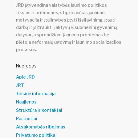
JRD įgyvendina valstybės jaunimo politikos
tikslus ir priemones, stiprinančias jaunimo
motyvaciją ir galimybes įgyti išsilavinimą, gauti
darbą ir įsitraukti į aktyvų visuomeninį gyvenimą,
dalyvauja sprendžiant jaunimo problemas bei
plėtoja neformalų ugdymą ir jaunimo socializacijos
procesus.
Nuorodos
Apie JRD
JRT
Teisinė informacija
Naujienos
Struktūra ir kontaktai
Partneriai
Atsakomybės ribojimas
Privatumo politika