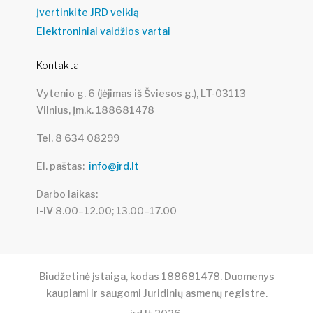
Įvertinkite JRD veiklą
Elektroniniai valdžios vartai
Kontaktai
Vytenio g. 6 (įėjimas iš Šviesos g.), LT-03113
Vilnius, Įm.k. 188681478
Tel. 8 634 08299
El. paštas
info@jrd.lt
Darbo laikas
I-IV
8.00–12.00; 13.00–17.00
Biudžetinė įstaiga, kodas 188681478. Duomenys
kaupiami ir saugomi Juridinių asmenų registre.